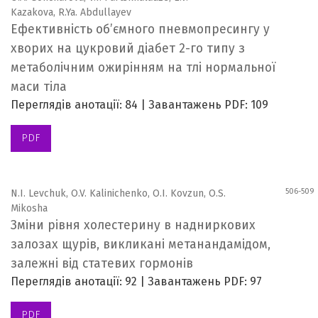
Kazakova, R.Ya. Abdullayev
Ефективність об’ємного пневмопресингу у
хворих на цукровий діабет 2-го типу з
метаболічним ожирінням на тлі нормальної
маси тіла
Переглядів анотації: 84 | Завантажень PDF: 109
PDF
506-509
N.I. Levchuk, O.V. Kalinichenko, O.I. Kovzun, O.S.
Mikosha
Зміни рівня холестерину в надниркових
залозах щурів, викликані метанандамідом,
залежні від статевих гормонів
Переглядів анотації: 92 | Завантажень PDF: 97
PDF