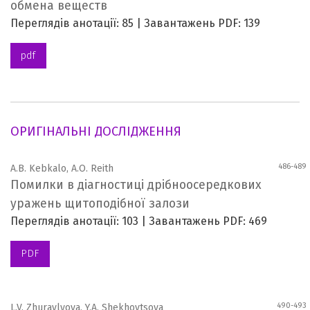
обмена веществ
Переглядів анотації: 85 | Завантажень PDF: 139
pdf
ОРИГІНАЛЬНІ ДОСЛІДЖЕННЯ
486-489
A.B. Kebkalo, A.O. Reith
Помилки в діагностиці дрібноосередкових
уражень щитоподібної залози
Переглядів анотації: 103 | Завантажень PDF: 469
PDF
490-493
L.V. Zhuravlyova, Y.A. Shekhovtsova