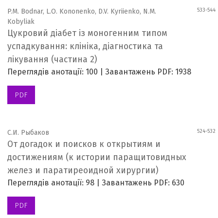
533-544
P.M. Bodnar, L.O. Kononenko, D.V. Kyriienko, N.M.
Kobyliak
Цукровий діабет із моногенним типом
успадкування: клініка, діагностика та
лікування (частина 2)
Переглядів анотації: 100 | Завантажень PDF: 1938
PDF
524-532
С.И. Рыбаков
От догадок и поисков к открытиям и
достижениям (к истории паращитовидных
желез и паратиреоидной хирургии)
Переглядів анотації: 98 | Завантажень PDF: 630
PDF