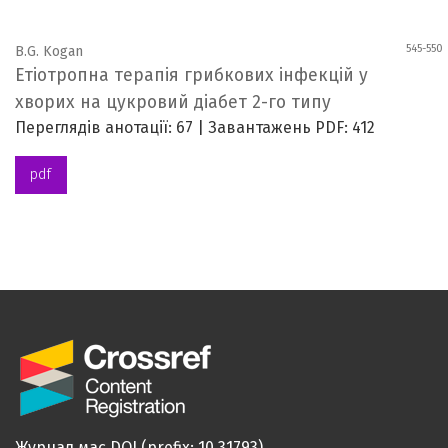
545-550
B.G. Kogan
Етіотропна терапія грибкових інфекцій у
хворих на цукровий діабет 2-го типу
Переглядів анотації: 67 | Завантажень PDF: 412
pdf
Журнал має DOI (prefix: 10.31793)