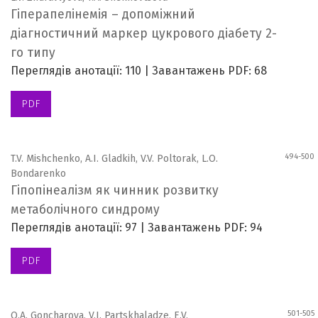
Гіперапелінемія – допоміжний
діагностичний маркер цукрового діабету 2-
го типу
Переглядів анотації: 110 | Завантажень PDF: 68
PDF
494-500
T.V. Mishchenko, A.I. Gladkih, V.V. Poltorak, L.O.
Bondarenko
Гіпопінеалізм як чинник розвитку
метаболічного синдрому
Переглядів анотації: 97 | Завантажень PDF: 94
PDF
501-505
O.A. Goncharova, V.I. Partskhaladze, E.V.