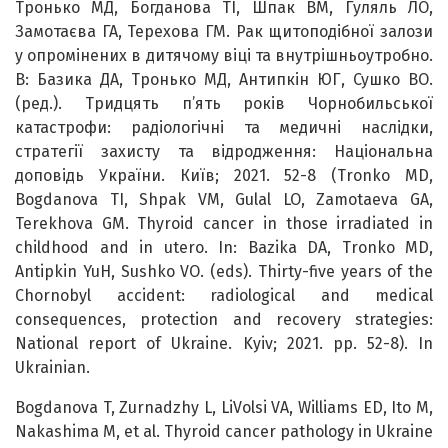
Тронько МД, Богданова ТІ, Шпак ВМ, Гуляль ЛО,
Замотаєва ГА, Терехова ГМ. Рак щитоподібної залози
у опромінених в дитячому віці та внутрішньоутробно.
В: Базика ДА, Тронько МД, Антипкін ЮГ, Сушко ВО.
(ред.). Тридцять п’ять років Чорнобильської
катастрофи: радіологічні та медичні наслідки,
стратегії захисту та відродження: Національна
доповідь України. Київ; 2021. 52-8 (Tronko MD,
Bogdanova ТІ, Shpak VM, Gulal LO, Zamotaeva GA,
Terekhova GM. Thyroid cancer in those irradiated in
childhood and in utero. In: Bazika DA, Tronko MD,
Antipkin YuH, Sushko VO. (eds). Thirty-five years of the
Chornobyl accident: radiological and medical
consequences, protection and recovery strategies:
National report of Ukraine. Kyiv; 2021. pp. 52-8). In
Ukrainian.
Bogdanova T, Zurnadzhy L, LiVolsi VA, Williams ED, Ito M,
Nakashima M, et al. Thyroid cancer pathology in Ukraine