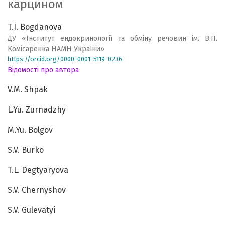
карцином
T.I. Bogdanova
ДУ «Інститут ендокринології та обміну речовин ім. В.П.
Комісаренка НАМН України»
https://orcid.org/0000-0001-5119-0236
Відомості про автора
V.M. Shpak
L.Yu. Zurnadzhy
M.Yu. Bolgov
S.V. Burko
T.L. Degtyaryova
S.V. Chernyshov
S.V. Gulevatyi