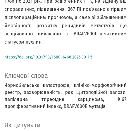
1986 по 2021 рік. При радіогенних ПТК, на відміну від
спорадичних, підвищення Кі67 ПІ пов’язано з гіршим
післяопераційним прогнозом, а саме зі збільшенням
ймовірності розвитку рецидивів метастазів, що
асоційовано виключно з BRAFV600E-негативним
статусом пухлин.
https://doi.org/10.31793/1680-1466.2025.30-1.5
Ключові слова
Чорнобильська катастрофа
клініко-морфологічний
реєстр
захворюваність
рак щитоподібної залози
папілярна тиреоїдна карцинома
Кі67
проліферативний індекс
BRAFV600E мутація
Як цитувати