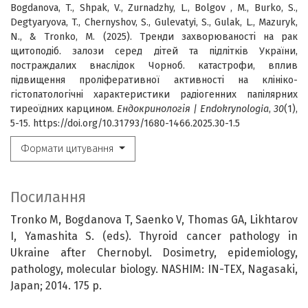
Bogdanova, T., Shpak, V., Zurnadzhy, L., Bolgov , M., Burko, S.,
Degtyaryova, T., Chernyshov, S., Gulevatyi, S., Gulak, L., Mazuryk,
N., & Tronko, M. (2025). Тренди захворюваності на рак
щитоподіб. залози серед дітей та підлітків України,
постраждалих внаслідок Чорноб. катастрофи, вплив
підвищення проліферативної активності на клініко-
гістопатологічні характеристики радіогенних папілярних
тиреоїдних карцином.
Ендокринологія | Endokrynologia
,
30
(1),
5-15. https://doi.org/10.31793/1680-1466.2025.30-1.5
Формати цитування
Посилання
Tronko M, Bogdanova T, Saenko V, Thomas GA, Likhtarov
I, Yamashita S. (eds). Thyroid cancer pathology in
Ukraine after Chernobyl. Dosimetry, epidemiology,
pathology, molecular biology. NASHIM: IN-TEX, Nagasaki,
Japan; 2014. 175 p.