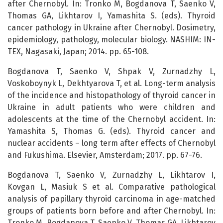
after Chernobyl. In: Tronko M, Bogdanova T, Saenko V,
Thomas GA, Likhtarov I, Yamashita S. (eds). Thyroid
cancer pathology in Ukraine after Chernobyl. Dosimetry,
epidemiology, pathology, molecular biology. NASHIM: IN-
TEX, Nagasaki, Japan; 2014. pp. 65-108.
Bogdanova T, Saenko V, Shpak V, Zurnadzhy L,
Voskoboynyk L, Dekhtyarova T, et al. Long-term analysis
of the incidence and histopathology of thyroid cancer in
Ukraine in adult patients who were children and
adolescents at the time of the Chernobyl accident. In:
Yamashita S, Thomas G. (eds). Thyroid cancer and
nuclear accidents – long term after effects of Chernobyl
and Fukushima. Elsevier, Amsterdam; 2017. pp. 67-76.
Bogdanova T, Saenko V, Zurnadzhy L, Likhtarov I,
Kovgan L, Masiuk S et al. Comparative pathological
analysis of papillary thyroid carcinoma in age-matched
groups of patients born before and after Chernobyl. In:
Tronko M, Bogdanova T, Saenko V, Thomas GA, Likhtarov