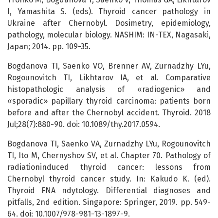
I, Yamashita S. (eds). Thyroid cancer pathology in
Ukraine after Chernobyl. Dosimetry, epidemiology,
pathology, molecular biology. NASHIM: IN-TEX, Nagasaki,
Japan; 2014. pp. 109-35.
Bogdanova TI, Saenko VO, Brenner AV, Zurnadzhy LYu,
Rogounovitch TI, Likhtarov IA, et al. Comparative
histopathologic analysis of «radiogenic» and
«sporadic» papillary thyroid carcinoma: patients born
before and after the Chernobyl accident. Thyroid. 2018
Jul;28(7):880-90. doi: 10.1089/thy.2017.0594.
Bogdanova TI, Saenko VA, Zurnadzhy LYu, Rogounovitch
TI, Ito M, Chernyshov SV, et al. Chapter 70. Pathology of
radiationinduced thyroid cancer: lessons from
Chernobyl thyroid cancer study. In: Kakudo K. (ed).
Thyroid FNA ndytology. Differential diagnoses and
pitfalls, 2nd edition. Singapore: Springer, 2019. pp. 549-
64. doi: 10.1007/978-981-13-1897-9.