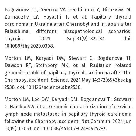
Bogdanova TI, Saenko VA, Hashimoto Y, Hirokawa M,
Zurnadzhy LY, Hayashi T, et al. Papillary thyroid
carcinoma in Ukraine after Chernobyl and in Japan after
Fukushima: different histopathological scenarios.
Thyroid. 2021 Sep;31(9):1322-34. doi:
10.1089/thy.2020.0308.
Morton LM, Karyadi DM, Stewart C, Bogdanova TI,
Dawson ET, Steinberg MK, et al. Radiation related
genomic profile of papillary thyroid carcinoma after the
Chernobyl accident. Science. 2021 May 14;372(6543):eabg
2538. doi: 10.1126/science.abg2538.
Morton LM, Lee OW, Karyadi DM, Bogdanova TI, Stewart
C, Hartley SW, et al. Genomic characterization of cervical
lymph node metastases in papillary thyroid carcinoma
following the Chornobyl accident. Nat Commun. 2024 Jun
13;15(1):5053. doi: 10.1038/s41467-024-49292-z.