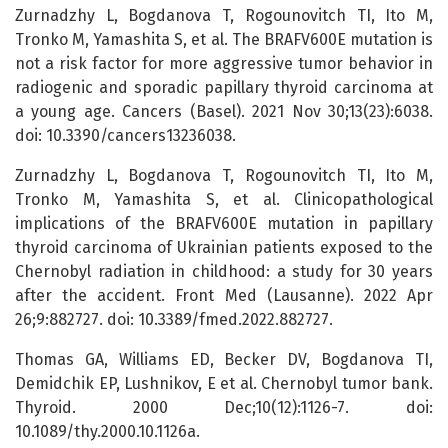
Zurnadzhy L, Bogdanova T, Rogounovitch TI, Ito M,
Tronko M, Yamashita S, et al. The BRAFV600E mutation is
not a risk factor for more aggressive tumor behavior in
radiogenic and sporadic papillary thyroid carcinoma at
a young age. Cancers (Basel). 2021 Nov 30;13(23):6038.
doi: 10.3390/cancers13236038.
Zurnadzhy L, Bogdanova T, Rogounovitch TI, Ito M,
Tronko M, Yamashita S, et al. Clinicopathological
implications of the BRAFV600E mutation in papillary
thyroid carcinoma of Ukrainian patients exposed to the
Chernobyl radiation in childhood: a study for 30 years
after the accident. Front Med (Lausanne). 2022 Apr
26;9:882727. doi: 10.3389/fmed.2022.882727.
Thomas GA, Williams ED, Becker DV, Bogdanova TI,
Demidchik EP, Lushnikov, E et al. Chernobyl tumor bank.
Thyroid. 2000 Dec;10(12):1126-7. doi:
10.1089/thy.2000.10.1126a.