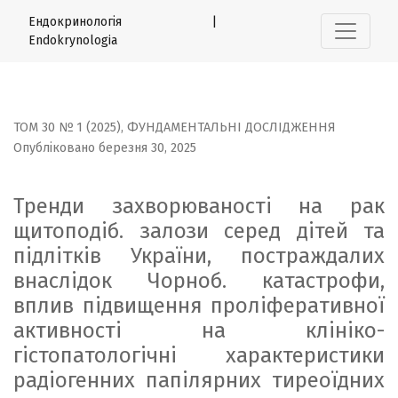
Тренди захворюваності на рак щитоподіб. залози серед
Ендокринологія |
Endokrynologia
ТОМ 30 № 1 (2025)
,
ФУНДАМЕНТАЛЬНІ ДОСЛІДЖЕННЯ
Опубліковано березня 30, 2025
Тренди захворюваності на рак
щитоподіб. залози серед дітей та
підлітків України, постраждалих
внаслідок Чорноб. катастрофи,
вплив підвищення проліферативної
активності на клініко-
гістопатологічні характеристики
радіогенних папілярних тиреоїдних