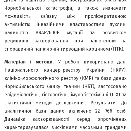
Чорнобильської катастрофи, а також визначити
можливість зв’язку між проліферативною
активністю, інвазійними властивостями пухлин,
наявністю BRAFV600E мутації та розвитком
рецидивів захворювання при радіогенній та
спорадичній папілярній тиреоїдній карциномі (ПТК).
Матеріал і методи
. У роботі використано дані
Національного канцер-реєстру України (НКРУ),
клініко-морфологічного реєстру (КМР) та бази даних
Чорнобильського банку тканин (ЧБТ); застосовано
епідеміологічні, гістологічні, імуногістохімічні (ІГХ) та
статистичні методи дослідження. Результати. До
аналітичної бази даних включено 22 966 осіб.
Динаміка захворюваності серед опромінених
характеризувалася висхідними часовими трендами