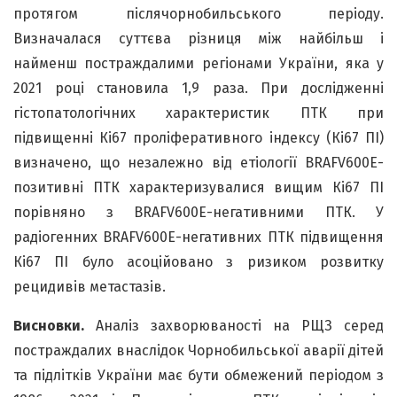
протягом післячорнобильського періоду.
Визначалася суттєва різниця між найбільш і
найменш постраждалими регіонами України, яка у
2021 році становила 1,9 раза. При дослідженні
гістопатологічних характеристик ПТК при
підвищенні Кі67 проліферативного індексу (Кі67 ПІ)
визначено, що незалежно від етіології BRAFV600E-
позитивні ПТК характеризувалися вищим Кі67 ПІ
порівняно з BRAFV600E-негативними ПТК. У
радіогенних BRAFV600E-негативних ПТК підвищення
Кі67 ПІ було асоційовано з ризиком розвитку
рецидивів метастазів.
Висновки.
Аналіз захворюваності на РЩЗ серед
постраждалих внаслідок Чорнобильської аварії дітей
та підлітків України має бути обмежений періодом з