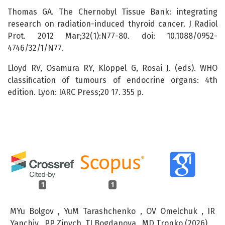
Thomas GA. The Chernobyl Tissue Bank: integrating
research on radiation-induced thyroid cancer. J Radiol
Prot. 2012 Mar;32(1):N77-80. doi: 10.1088/0952-
4746/32/1/N77.
Lloyd RV, Osamura RY, Kloppel G, Rosai J. (eds). WHO
classification of tumours of endocrine organs: 4th
edition. Lyon: IARC Press;20 17. 355 p.
1
1
MYu Bolgov , YuM Tarashchenko , OV Omelchuk , IR
Yanchiy , PP Zinych, TI Bogdanova , MD Tronko (2026)