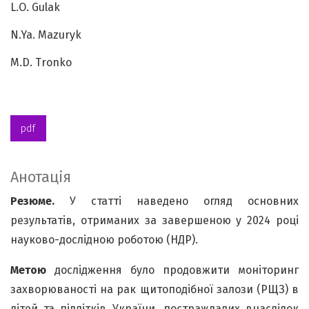
L.O. Gulak
N.Ya. Mazuryk
M.D. Tronko
pdf
Анотація
Резюме.
У статті наведено огляд основних
результатів, отриманих за завершеною у 2024 році
науково-дослідною роботою (НДР).
Метою
дослідження було продовжити моніторинг
захворюваності на рак щитоподібної залози (РЩЗ) в
дітей та підлітків України, постраждалих внаслідок