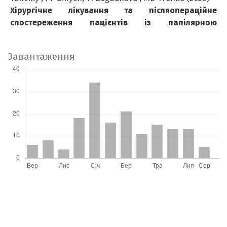
Хірургічне лікування та післяопераційне
спостереження пацієнтів із папілярною
тиреоїдною карциномою після Чорнобильської
катастрофи (за даними госпітального реєстру).
Завантаження
Endokrynologia,
31
(1),
63.
10.31793/1680-1466.2026.31-1.63