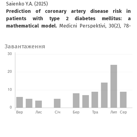
Saienko Y.A. (2025)
Prediction of coronary artery disease risk in
patients with type 2 diabetes mellitus: a
mathematical model.
Medicni Perspektivi,
30
(2),
78-
90.
10.26641/2307-0404.2025.2.333436
Завантаження