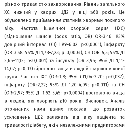
різною тривалістю захворювання. Рівень загального
ХС нижчий у хворих ЦД2 у віці ≥60 років. Це
обумовлено прийманням статинів хворими похилого
віку. Частота ішемічної хвороби серця (ІХС)
(відношення шансів (odds ratio, OR) OR=3,46; 95%
довірчий інтервал (ДI) 1,99-6,02; p<0,0001), інфаркту
(OR=3,58; 95% ДI 1,78-7,23; p=0,0004), СН (OR=5,5; 95% ДI
2,66-11,12; p<0,0001) та інсульту (OR=3,96; 95% ДI 1,11-
14,07; p=0,03) вірогідно вища в людей старшої вікової
групи. Частота ІХС (OR=1,8; 95% ДI1,04-3,20; p=0,037),
інфаркту (OR=2,22; 95% ДI 1,20-4,09; p=0,011) та СН
(OR=2,97; 95% ДI 1,62-5,45; p<0,0004) достовірно вища
в людей, які хворіють ≥10 років. Висновок. Аналіз
отриманих нами даних показав, що розвиток
ускладнень ЦД2 залежить від віку пацієнта та
тривалості діабету, які є незалежними предикторами