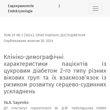
Клініко-демографічні характеристики пацієнтів із цукр
Ендокринологія |
Endokrynologia
ТОМ 29 № 3 (2024)
,
ОРИГІНАЛЬНІ ДОСЛІДЖЕННЯ
Опубліковано жовтня 30, 2024
Клініко-демографічні
характеристики пацієнтів із
цукровим діабетом 2-го типу різних
вікових груп та їх взаємозв’язок із
ризиком розвитку серцево-судинних
ускладнень
Ya.A. Sayenko
ДУ «Інститут геронтології ім. Д.Ф. Чеботарьова НАМН