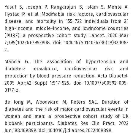
Yusuf S, Joseph P, Rangarajan S, Islam S, Mente A,
Hystad P, et al. Modifiable risk factors, cardiovascular
disease, and mortality in 155 722 individuals from 21
high-income, middle-income, and lowincome countries
(PURE): a prospective cohort study. Lancet. 2020 Mar
7;395(10226):795-808. doi: 10.1016/S0140-6736(19)32008-
2.
Mancia G. The association of hypertension and
diabetes: prevalence, cardiovascular risk and
protection by blood pressure reduction. Acta Diabetol.
2005 Apr;42 Suppl 1:S17-S25. doi: 10.1007/s00592-005-
0177-z.
de Jong M, Woodward M, Peters SAE. Duration of
diabetes and the risk of major cardiovascular events in
women and men: a prospective cohort study of UK
biobank participants. Diabetes Res Clin Pract. 2022
Jun;188:109899. doi: 10.1016/j.diabres.2022.109899.