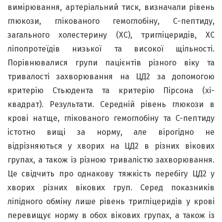
вимірювання, артеріальний тиск, визначали рівень
глюкози, глікованого гемоглобіну, С-пептиду,
загального холестерину (ХС), тригліцеридів, ХС
ліпопротеїдів низької та високої щільності.
Порівнювалися групи пацієнтів різного віку та
тривалості захворювання на ЦД2 за допомогою
критерію Стьюдента та критерію Пірсона (хі-
квадрат). Результати. Середній рівень глюкози в
крові натще, глікованого гемоглобіну та C-пептиду
істотно вищі за норму, але вірогідно не
відрізняються у хворих на ЦД2 в різних вікових
групах, а також із різною тривалістю захворювання.
Це свідчить про однакову тяжкість перебігу ЦД2 у
хворих різних вікових груп. Серед показників
ліпідного обміну лише рівень тригліцеридів у крові
перевищує норму в обох вікових групах, а також із