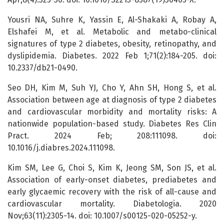
Yousri NA, Suhre K, Yassin E, Al-Shakaki A, Robay A,
Elshafei M, et al. Metabolic and metabo-clinical
signatures of type 2 diabetes, obesity, retinopathy, and
dyslipidemia. Diabetes. 2022 Feb 1;71(2):184-205. doi:
10.2337/db21-0490.
Seo DH, Kim M, Suh YJ, Cho Y, Ahn SH, Hong S, et al.
Association between age at diagnosis of type 2 diabetes
and cardiovascular morbidity and mortality risks: A
nationwide population-based study. Diabetes Res Clin
Pract. 2024 Feb; 208:111098. doi:
10.1016/j.diabres.2024.111098.
Kim SM, Lee G, Choi S, Kim K, Jeong SM, Son JS, et al.
Association of early-onset diabetes, prediabetes and
early glycaemic recovery with the risk of all-cause and
cardiovascular mortality. Diabetologia. 2020
Nov;63(11):2305-14. doi: 10.1007/s00125-020-05252-y.