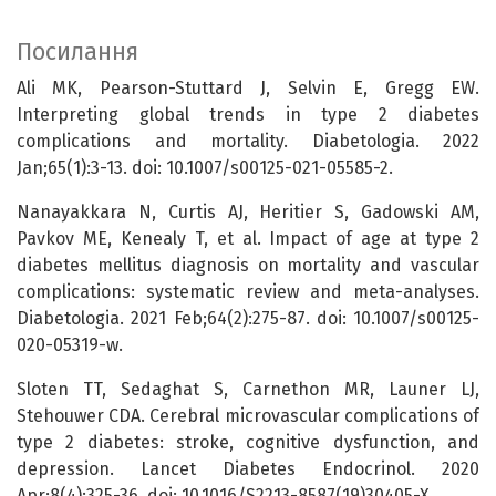
Посилання
Ali MK, Pearson-Stuttard J, Selvin E, Gregg EW.
Interpreting global trends in type 2 diabetes
complications and mortality. Diabetologia. 2022
Jan;65(1):3-13. doi: 10.1007/s00125-021-05585-2.
Nanayakkara N, Curtis AJ, Heritier S, Gadowski AM,
Pavkov ME, Kenealy T, et al. Impact of age at type 2
diabetes mellitus diagnosis on mortality and vascular
complications: systematic review and meta-analyses.
Diabetologia. 2021 Feb;64(2):275-87. doi: 10.1007/s00125-
020-05319-w.
Sloten TT, Sedaghat S, Carnethon MR, Launer LJ,
Stehouwer CDA. Cerebral microvascular complications of
type 2 diabetes: stroke, cognitive dysfunction, and
depression. Lancet Diabetes Endocrinol. 2020
Apr;8(4):325-36. doi: 10.1016/S2213-8587(19)30405-X.