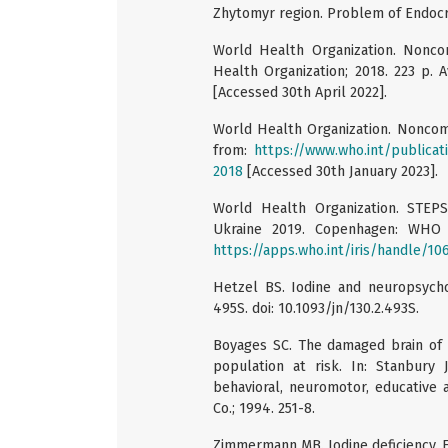
Zhytomyr region. Problem of Endocrin
World Health Organization. Nonco
Health Organization; 2018. 223 p. 
[Accessed 30th April 2022].
World Health Organization. Noncomm
from:
https://www.who.int/publica
2018
[Accessed 30th January 2023].
World Health Organization. STEPS
Ukraine 2019. Copenhagen: WHO R
https://apps.who.int/iris/handle/1
Hetzel BS. Iodine and neuropsycho
495S. doi: 10.1093/jn/130.2.493S.
Boyages SC. The damaged brain of i
population at risk. In: Stanbury 
behavioral, neuromotor, educative
Co.; 1994. 251-8.
Zimmermann MB. Iodine deficiency. E