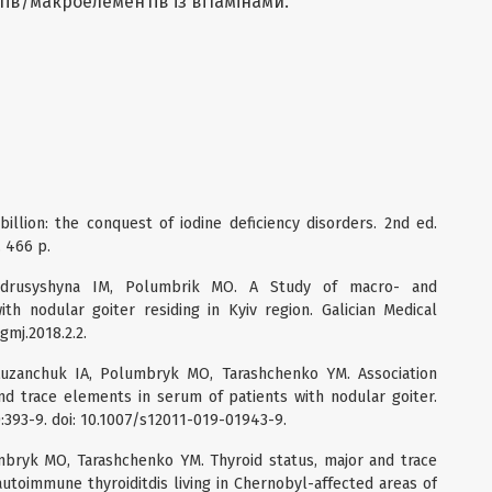
тів/макроелементів із вітамінами.
billion: the conquest of iodine deficiency disorders. 2nd ed.
. 466 p.
ndrusyshyna IM, Polumbrik MO. A Study of macro- and
th nodular goiter residing in Kyiv region. Galician Medical
/gmj.2018.2.2.
Luzanchuk IA, Polumbryk MO, Tarashchenko YM. Association
d trace elements in serum of patients with nodular goiter.
:393-9. doi: 10.1007/s12011-019-01943-9.
mbryk MO, Tarashchenko YM. Thyroid status, major and trace
utoimmune thyroiditdis living in Chernobyl-affected areas of