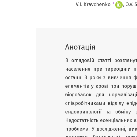
+
V.I. Kravchenko
O.V.
Анотація
В оглядовій статті розглян
населення при тиреоїдній па
останні 3 роки з вивчення ф
елементів у крові при поруш
біодобавок для нормалізац
співробітниками відділу епі
ендокринології та обміну 
Недостатність есенціальних е
проблема. У дослідженні, вик