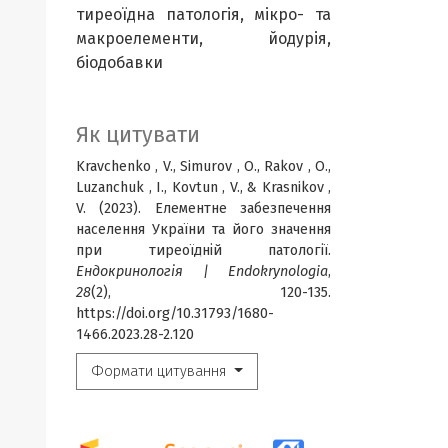
тиреоїдна патологія, мікро- та
макроелементи, йодурія,
біодобавки
Як цитувати
Kravchenko , V., Simurov , O., Rakov , O.,
Luzanchuk , I., Kovtun , V., & Krasnikov ,
V. (2023). Елементне забезпечення
населення України та його значення
при тиреоїдній патології.
Ендокринологія | Endokrynologia
,
28
(2), 120-135.
https://doi.org/10.31793/1680-
1466.2023.28-2.120
Формати цитування