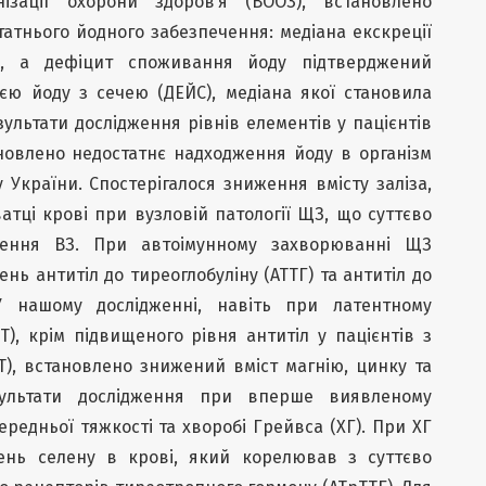
нізації охорони здоров’я (ВООЗ), встановлено
татнього йодного забезпечення: медіана екскреції
/л, а дефіцит споживання йоду підтверджений
єю йоду з сечею (ДЕЙС), медіана якої становила
езультати дослідження рівнів елементів у пацієнтів
ановлено недостатнє надходження йоду в організм
 України. Спостерігалося зниження вмісту заліза,
ватці крові при вузловій патології ЩЗ, що суттєво
ення ВЗ. При автоімунному захворюванні ЩЗ
нь антитіл до тиреоглобуліну (АТТГ) та антитіл до
У нашому дослідженні, навіть при латентному
Т), крім підвищеного рівня антитіл у пацієнтів з
Т), встановлено знижений вміст магнію, цинку та
езультати дослідження при вперше виявленому
редньої тяжкості та хворобі Грейвса (ХГ). При ХГ
вень селену в крові, який корелював з суттєво