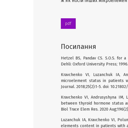
ж як носій інших мікроелемен
pdf
Посилання
Hetzel BS, Pandav CS. S.O.S. for a 
Dehli: Oxford University Press; 1996
Kravchenko VI, Luzanchuk IA, A
microelement status in patients wi
Journal. 2018;25(2):1-5. doi: 10.21802
Kravchenko VI, Andrusyshyna IM, 
between thyroid hormone status an
Biol Trace Elem Res. 2020 Aug;196(2)
Luzanchuk IA, Kravchenko VI, Polu
elements content in patients with a