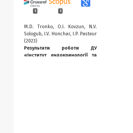
1
1
M.D. Tronko, O.I. Kovzun, N.V.
Sologub, I.V. Honchar, I.P. Pasteur
(2023)
Результати роботи ДУ
«Інститут ендокринології та
обміну речовин ім. В.П.
Комісаренка НАМН України»
за 2022 рік.
Endokrynologia,
28
(2),
194.
10.31793/1680-1466.2023.28-2.194