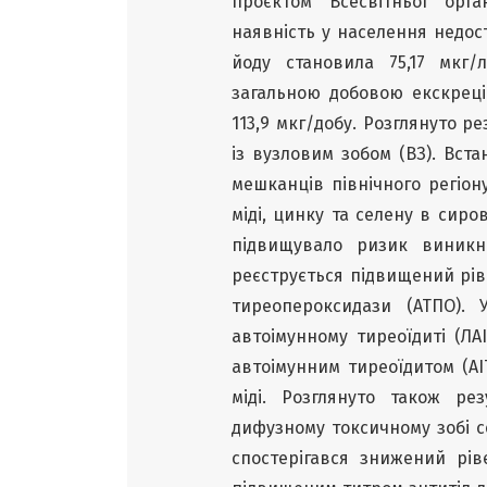
проєктом Всесвітньої орга
наявність у населення недос
йоду становила 75,17 мкг
загальною добовою екскреці
113,9 мкг/добу. Розглянуто р
із вузловим зобом (ВЗ). Вст
мешканців північного регіону
міді, цинку та селену в сиро
підвищувало ризик виникн
реєструється підвищений ріве
тиреопероксидази (АТПО). 
автоімунному тиреоїдиті (ЛАІ
автоімунним тиреоїдитом (АІ
міді. Розглянуто також р
дифузному токсичному зобі се
спостерігався знижений рі