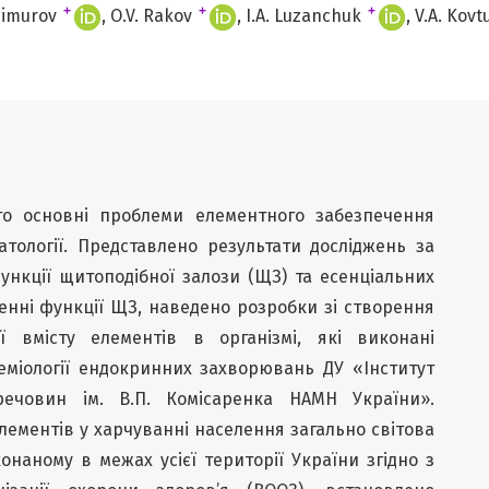
+
+
+
 Simurov
O.V. Rakov
I.A. Luzanchuk
V.A. Kov
уто основні проблеми елементного забезпечення
тології. Представлено результати досліджень за
ункції щитоподібної залози (ЩЗ) та есенціальних
енні функції ЩЗ, наведено розробки зі створення
ії вмісту елементів в організмі, які виконані
деміології ендокринних захворювань ДУ «Інститут
речовин ім. В.П. Комісаренка НАМН України».
лементів у харчуванні населення загально світова
онаному в межах усієї території України згідно з