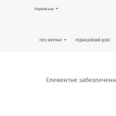
Змінити мову. Поточною мовою є:
Українська
Елементне забезпечення населення Україн
ПРО ЖУРНАЛ
РЕДАКЦІЙНИЙ ШТАТ
Елементне забезпечення