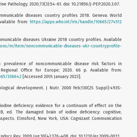
e Pathology. 2020;73(3):54-61. doi: 10.21856/j-PEP.2020.3.07.
mmunicable diseases country profiles 2018. Geneva: World
Available from:
https://apps.who.int/iris/handle/10665/274512
unicable diseases Ukraine 2018 country profiles. Available
tions/m/item/noncommunicable-diseases-ukr-countryprofile-
: prevalence of noncommunicable disease risk factors in
egional Office for Europe; 2020. 66 p. Available from:
0665/336642
[Accessed 20th January 2023].
logical development. J Nutr. 2000 Feb;130(2S Suppl):493S-
odine deficiency: evidence for a continuum of effect on the
JB, ed. The damaged brain of iodine deficiency: cognitive,
 aspects. Elmsford, New York, USA: Cognizant Communication
ndocr Rev. 2009 Jun;30(4):376-408. doi: 10.1210/er.2009-0011.