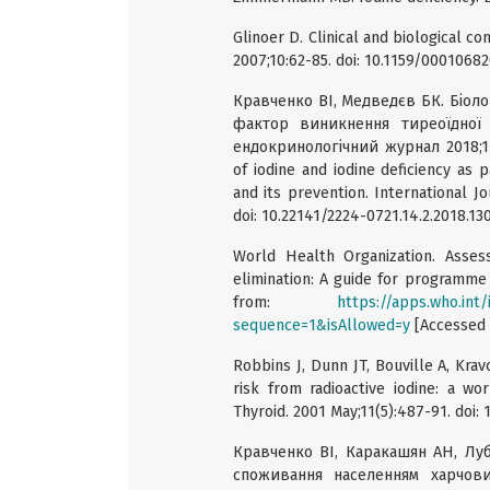
Glinoer D. Clinical and biological c
2007;10:62-85. doi: 10.1159/00010682
Кравченко ВІ, Медведєв БК. Біоло
фактор виникнення тиреоїдної п
ендокринологічний журнал 2018;14(
of iodine and iodine deficiency as
and its prevention. International Jo
doi: 10.22141/2224-0721.14.2.2018.13
World Health Organization. Assess
elimination: A guide for programme
from:
https://apps.who.int
sequence=1&isAllowed=y
[Accessed 
Robbins J, Dunn JT, Bouville A, Krav
risk from radioactive iodine: a w
Thyroid. 2001 May;11(5):487-91. doi
Кравченко ВІ, Карaкашян АН, Луб’
споживання населенням харчових