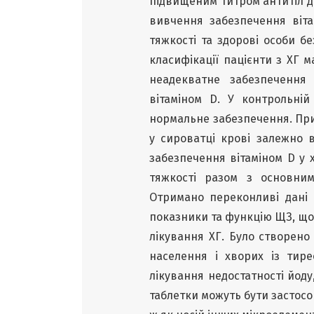
підвищеним титром антитіл д
вивчення забезпечення віта
тяжкості та здорові особи бе
класифікації пацієнти з ХГ м
неадекватне забезпечення
вітаміном D. У контрольній
нормальне забезпечення. При
у сироватці крові залежно в
забезпечення вітаміном D у
тяжкості разом з основним
Отримано переконливі дані 
показники та функцію ЩЗ, що 
лікування ХГ. Було створено
населення і хворих із тир
лікування недостатності йоду
таблетки можуть бути застосо