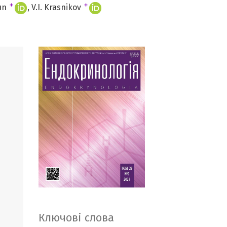
+
+
tun
V.I. Krasnikov
Ключові слова