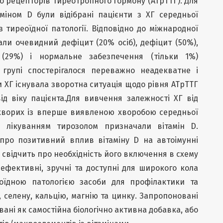
о рецепторів тиреотропного гормону (АТрТТГ). Для
міном D були відібрані пацієнти з ХГ середньої
з тиреоїдної патології. Відповідно до міжнародної
али очевидний дефіцит (20% осіб), дефіцит (50%),
 (29%) і нормальне забезпечення (тільки 1%)
 групі спостерігалося переважно неадекватне і
 ХГ існувала зворотна ситуація щодо рівня АТрТТГ
ід віку пацієнта.Для вивчення залежності ХГ від
 хворих із вперше виявленою хворобою середньої
 лікуванням тирозолом призначали вітамін D.
про позитивний вплив вітаміну D на автоімунні
свідчить про необхідність його включення в схему
 ефективні, зручні та доступні для широкого кола
еоїдною патологією засоби для профілактики та
, селену, кальцію, магнію та цинку. Запропоновані
вані як самостійна біологічно активна добавка, або