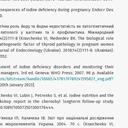
onsequences of iodine deficiency during pregnancy. Endocr Dev.
0.
гічна роль йоду та йодна недостатність як патогенетичний
атології у вагітних та її профілактика. Міжнародний
2):111-8 (Kravchenko VI, Medvedev BK. The biological role
 pathogenetic factor of thyroid pathology in pregnant women
urnal of Endocrinology (Ukraine). 2018;14(2):111-8. Ukrainian).
0552.
ment of iodine deficiency disorders and monitoring their
 managers. 3rd ed. Geneva: WHO Press; 2007. 98 p. Available
/iris/bitstream/handle/10665/43781/9789241595827_eng.pdf?
20th January 2023].
chenko VI, Lubin J, Petrenko S, et al. Iodine nutrition and the
orkshop report in the chernobyl longterm follow-up study.
: 10.1089/105072501300176444.
янова ІП, Калачева ІВ. Звіт про національні дослідження
 мікроелементів Україна. 2004. 70 c. (Kravchenko VI,