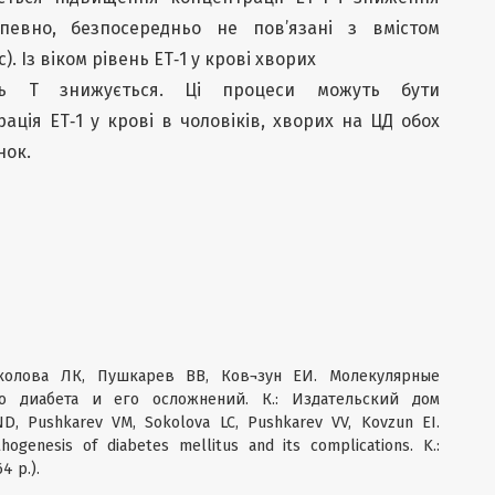
певно, безпосередньо не пов’язані з вмістом
). Із віком рівень ЕТ‑1 у крові хворих
ь Т знижується. Ці процеси можуть бути
ація ЕТ‑1 у крові в чоловіків, хворих на ЦД обох
нок.
колова ЛК, Пушкарев ВВ, Ков¬зун ЕИ. Молекулярные
го диабета и его осложнений. К.: Издательский дом
ND, Pushkarev VM, Sokolova LC, Pushkarev VV, Kovzun EI.
ogenesis of diabetes mellitus and its complications. K.:
4 p.).