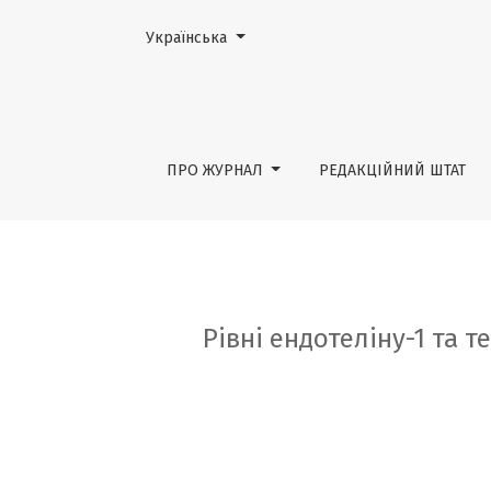
Змінити мову. Поточною мовою є:
Українська
Рівні ендотеліну-1 та тестостерону в крові
ПРО ЖУРНАЛ
РЕДАКЦІЙНИЙ ШТАТ
Рівні ендотеліну-1 та т