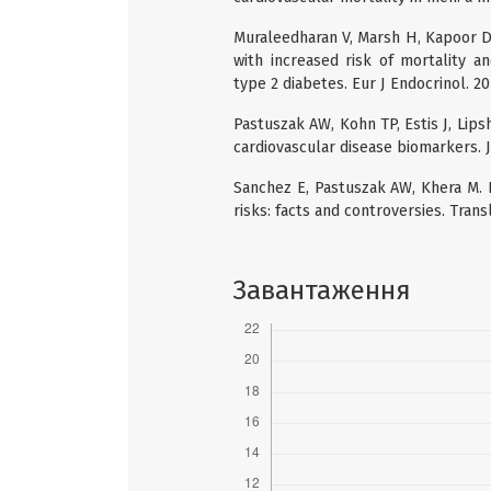
Muraleedharan V, Marsh H, Kapoor D,
with increased risk of mortality 
type 2 diabetes. Eur J Endocrinol. 20
Pastuszak AW, Kohn TP, Estis J, Lips
cardiovascular disease biomarkers. J
Sanchez E, Pastuszak AW, Khera M. 
risks: facts and controversies. Trans
Завантаження