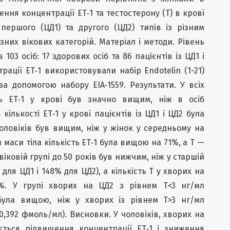
ння концентрації ЕТ‑1 та тестостерону (Т) в крові
першого (ЦД1) та другого (ЦД2) типів із різним
ізних вікових категорій. Матеріал і методи. Рівень
103 осіб: 17 здорових осіб та 86 пацієнтів із ЦД1 і
ації ET‑1 використовували набір Endotelin (1-21)
за допомогою набору EIA‑1559. Результати. У всіх
ень ЕТ‑1 у крові був значно вищим, ніж в осіб
кількості ЕТ‑1 у крові пацієнтів із ЦД1 і ЦД2 була
чоловіків був вищим, ніж у жінок у середньому на
 маси тіла кількість ET‑1 була вищою на 71%, а Т —
віковій групі до 50 років був нижчим, ніж у старшій
 для ЦД1 і 148% для ЦД2), а кількість Т у хворих на
 У групі хворих на ЦД2 з рівнем Т<3 нг/мл
 була вищою, ніж у хворих із рівнем Т>3 нг/мл
 0,392 фмоль/мл). Висновки. У чоловіків, хворих на
ється підвищення концентрації ЕТ‑1 і зниження