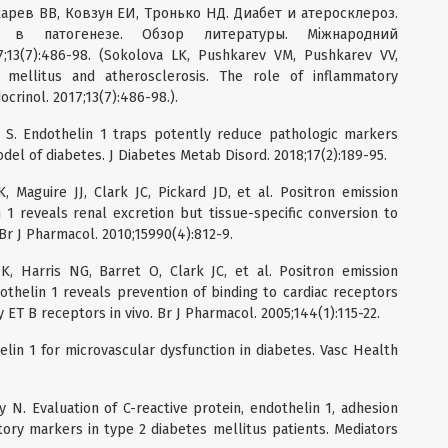
рев ВВ, Ковзун ЕИ, Тронько НД. Диабет и атеросклероз.
я в патогенезе. Обзор литературы. Міжнародний
13(7):486-98. (Sokolova LK, Pushkarev VM, Pushkarev VV,
mellitus and atherosclerosis. The role of inflammatory
ocrinol. 2017;13(7):486-98.).
i S. Endothelin 1 traps potently reduce pathologic markers
odel of diabetes. J Diabetes Metab Disord. 2018;17(2):189-95.
, Maguire JJ, Clark JC, Pickard JD, et al. Positron emission
 1 reveals renal excretion but tissue-specific conversion to
 Br J Pharmacol. 2010;15990(4):812-9.
K, Harris NG, Barret O, Clark JC, et al. Positron emission
thelin 1 reveals prevention of binding to cardiac receptors
 ET B receptors in vivo. Br J Pharmacol. 2005;144(1):115-22.
lin 1 for microvascular dysfunction in diabetes. Vasc Health
N. Evaluation of C-reactive protein, endothelin 1, adhesion
tory markers in type 2 diabetes mellitus patients. Mediators