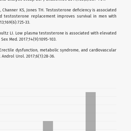
 Channer KS, Jones TH. Testosterone deficiency is associated
and testosterone replacement improves survival in men with
13;169(6):725-33.
hultz LI. Low plasma testosterone is associated with elevated
 Sex Med. 2017;14(9):1095-103.
Erectile dysfunction, metabolic syndrome, and cardiovascular
l Androl Urol. 2017;6(1):28-36.