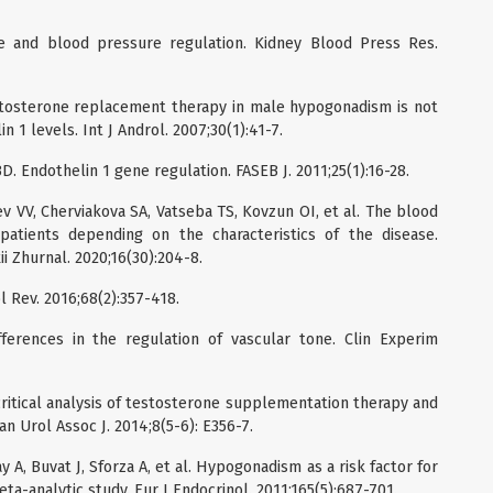
ne and blood pressure regulation. Kidney Blood Press Res.
stosterone replacement therapy in male hypogonadism is not
n 1 levels. Int J Androl. 2007;30(1):41-7.
D. Endothelin 1 gene regulation. FASEB J. 2011;25(1):16-28.
v VV, Cherviakova SA, Vatseba TS, Kovzun OI, et al. The blood
 patients depending on the characteristics of the disease.
 Zhurnal. 2020;16(30):204-8.
 Rev. 2016;68(2):357-418.
ferences in the regulation of vascular tone. Clin Experim
critical analysis of testosterone supplementation therapy and
an Urol Assoc J. 2014;8(5-6): E356-7.
 A, Buvat J, Sforza A, et al. Hypogonadism as a risk factor for
ta-analytic study. Eur J Endocrinol. 2011;165(5):687-701.