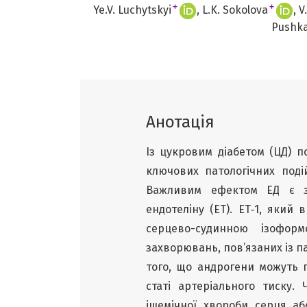
+
+
Ye.V. Luchytskyi
L.K. Sokolova
V
Pushk
Анотація
Із цукровим діабетом (ЦД) п
ключових патологічних поді
Важливим ефектом ЕД є збі
ендотеліну (ЕТ). ET‑1, який
серцево-судинною ізофор
захворювань, пов’язаних із п
того, що андрогени можуть 
статі артеріального тиску
ішемічної хвороби серця аб