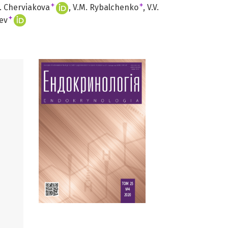
+
+
. Cherviakova
V.M. Rybalchenko
V.V.
+
ev