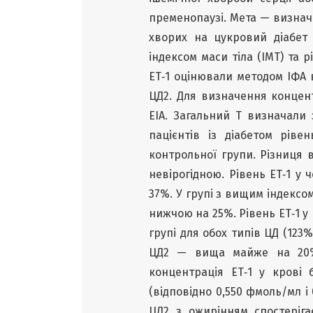
пременопаузі. Мета — визначе
хворих на цукровий діабет 
індексом маси тіла (ІМТ) та р
ET‑1 оцінювали методом ІФА в 
ЦД2. Для визначення концентр
EIA. Загальний Т визначали 
пацієнтів із діабетом рів
контрольної групи. Різниця в 
невірогідною. Рівень ЕТ‑1 у 
37%. У групі з вищим індексом
нижчою на 25%. Рівень ЕТ‑1 у 
групі для обох типів ЦД (123%
ЦД2 — вища майже на 20%.
концентрація ЕТ‑1 у крові
(відповідно 0,550 фмоль/мл і
ЦД2 з ожирінням спостеріга