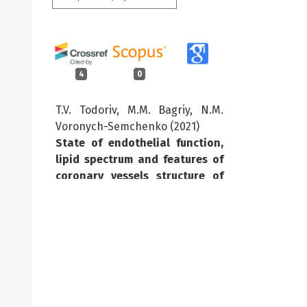
4
0
T.V. Todoriv, M.M. Bagriy, N.M.
Voronych-Semchenko (2021)
State of endothelial function,
lipid spectrum and features of
coronary vessels structure of
rats with obesity and insulin
resistance under iodine
deficiency conditions.
Fiziolohichnyĭ zhurnal,
67
(6),
21.
10.15407/fz67.06.021
Zainal Abidin, Imaduddin (2023)
Pengembangan Kecerdasan