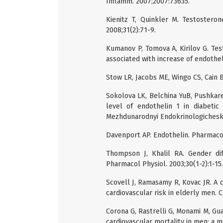
Inflamm. 2007;2007:73635.
Kienitz T, Quinkler M. Testostero
2008;31(2):71-9.
Kumanov P, Tomova A, Kirilov G. Te
associated with increase of endotheli
Stow LR, Jacobs ME, Wingo CS, Cain B
Sokolova LK, Belchina YuB, Pushkare
level of endothelin 1 in diabetic
Mezhdunarodnyi Endokrinologicheskii
Davenport AP. Endothelin. Pharmacol
Thompson J, Khalil RA. Gender dif
Pharmacol Physiol. 2003;30(1-2):1-15.
Scovell J, Ramasamy R, Kovac JR. A 
cardiovascular risk in elderly men. C
Corona G, Rastrelli G, Monami M, Guay
cardiovascular mortality in men: a me