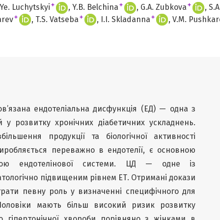
+
+
+
.Ye. Luchytskyi
Y.B. Belchina
G.A. Zubkova
S.A
+
+
+
arev
T.S. Vatseba
I.I. Skladanna
V.M. Pushkar
ов’язана ендотеліальна дисфункція (ЕД) — одна з
й у розвитку хронічних діабетичних ускладнень.
льшення продукції та біологічної активності
 виробляється переважно в ендотелії, є основною
мою ендотелінової системи. ЦД — одне із
атологічно підвищеним рівнем ЕТ. Отримані докази
грати певну роль у визначенні специфічного для
. Чоловіки мають більш високий ризик розвитку
о гіпертонічної хвороби порівняно з жінками в