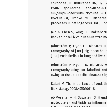
Соколова ЛК, Пушкарев ВМ, Пушка
Роль процессов вос¬палени
ен¬докринологічний журнал. 2017;
Kovzun OI, Tronko MD. Diabetes 
processes in pathogenesis. Int J End
Jain A, Chen S, Yong H, Chakrabart
back to basal levels in an in vitro m
Johnström P, Fryer TD, Richards HK
tomography of [18F]-big endothelin
[18F]-endothelin 1 in lung and liver.
Johnström P, Fryer TD, Richards H
tomography using 18F-labelled endo
owing to tissue-specific clearance by
Kalani M. The importance of endothe
Risk Manag. 2008;4(5):1061-8.
el-Mesallamy H, Suwailem S, Hamdy 
molecule(s), and lipids as inflamma