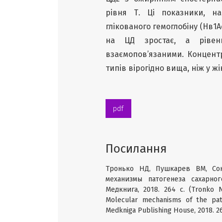
рівня Т. Ці показники, на
глікованого гемоглобіну (Нв1Ас
на ЦД зростає, а рівен
взаємопов’язаними. Концентр
типів вірогідно вища, ніж у жі
pdf
Посилання
Тронько НД, Пушкарев ВМ, Со
механизмы патогенеза сахарно
Медкнига, 2018. 264 с. (Tronko 
Molecular mechanisms of the path
Medkniga Publishing House, 2018. 26