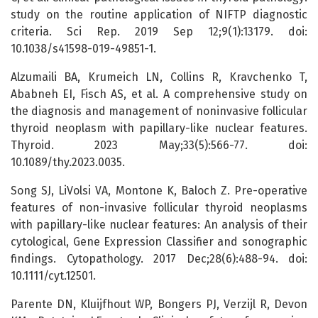
study on the routine application of NIFTP diagnostic
criteria. Sci Rep. 2019 Sep 12;9(1):13179. doi:
10.1038/s41598-019-49851-1.
Alzumaili BA, Krumeich LN, Collins R, Kravchenko T,
Ababneh EI, Fisch AS, et al. A comprehensive study on
the diagnosis and management of noninvasive follicular
thyroid neoplasm with papillary-like nuclear features.
Thyroid. 2023 May;33(5):566-77. doi:
10.1089/thy.2023.0035.
Song SJ, LiVolsi VA, Montone K, Baloch Z. Pre-operative
features of non-invasive follicular thyroid neoplasms
with papillary-like nuclear features: An analysis of their
cytological, Gene Expression Classifier and sonographic
findings. Cytopathology. 2017 Dec;28(6):488-94. doi:
10.1111/cyt.12501.
Parente DN, Kluijfhout WP, Bongers PJ, Verzijl R, Devon