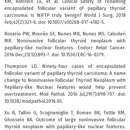
KM, Rotstein LE, et al. Clinical safety of renaming
encapsulated follicular variant of papillary thyroid
carcinoma: Is NIFTP truly benign? World J Surg. 2018
Feb;42(2):321-6. doi: 10.1007/s00268-017-4182-5.
Rosario PW, Mourão GF, Nunes MB, Nunes MS, Calsolari
MR. Noninvasive follicular thyroid neoplasm with
papillary-like nuclear features. Endocr Relat Cancer.
2016 Dec;23(12):893-7. doi: 10.1530/ERC-16-0379.
Thompson LD. Ninety-four cases of encapsulated
follicular variant of papillary thyroid carcinoma: A name
change to Noninvasive Follicular Thyroid Neoplasm with
Papillary-like Nuclear Features would help prevent
overtreatment. Mod Pathol. 2016 Jul;29(7):698-707. doi:
10.1038/modpathol.2016.65.
Xu B, Tallini G, Scognamiglio T, Roman BR, Tuttle RM,
Ghossein RA. Outcome of large noninvasive follicular
thyroid neoplasm with papillary-like nuclear features.