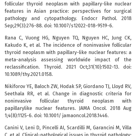
follicular thyroid neoplasm with papillary-like nuclear
features in Asian practice: perspectives for surgical
pathology and cytopathology. Endocr Pathol. 2018
Sep;29(3):276-88. doi: 10.1007/s12022-018-9519-6.
Rana C, Vuong HG, Nguyen TQ, Nguyen HC, Jung CK,
Kakudo K, et al. The incidence of noninvasive follicular
thyroid neoplasm with papillary-like nuclear features: a
meta-analysis assessing worldwide impact of the
reclassification. Thyroid. 2021 Oct;31(10):1502-13. doi:
10.1089/thy.2021.0158.
Nikiforov YE, Baloch ZW, Hodak SP, Giordano TJ, Lloyd RV,
Seethala RR, et al. Change in diagnostic criteria for
noninvasive follicular thyroid neoplasm with
papillarylike nuclear features. JAMA Oncol. 2018 Aug
1;4(8):1125-6. doi: 10.1001/ jamaoncol.2018.1446.
Canini V, Leni D, Pincelli AI, Scardilli M, Garancini M, Villa
C, et al. Clinical-pathological issues in thyroid pathology: