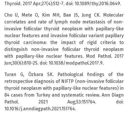
Thyroid. 2017 Apr;27(4):512-7. doi: 10.1089/thy.2016.0649.
Cho U, Mete O, Kim MH, Bae JS, Jung CK. Molecular
correlates and rate of lymph node metastasis of non-
invasive follicular thyroid neoplasm with papillary-like
nuclear features and invasive follicular variant papillary
thyroid carcinoma: the impact of rigid criteria to
distinguish non-invasive follicular thyroid neoplasm
with papillary-like nuclear features. Mod Pathol. 2017
Jun;30(6):810-25. doi: 10.1038/modpathol.2017.9.
Turan G, Özkara SK. Pathological findings of the
retrospective diagnosis of NIFTP (non-invasive follicular
thyroid neoplasm with papillary-like nuclear features) in
84 cases from Turkey and systematic review. Ann Diagn
Pathol. 2021 Aug;53:151764. doi:
10.1016/j.anndiagpath.2021.151764.