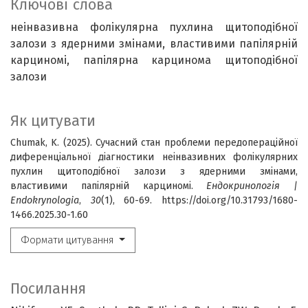
Ключові слова
неінвазивна фолікулярна пухлина щитоподібної
залози з ядерними змінами
властивими папілярній
карциномі
папілярна карцинома щитоподібної
залози
Як цитувати
Chumak, K. (2025). Сучасний стан проблеми передопераційної
диференціальної діагностики неінвазивних фолікулярних
пухлин щитоподібної залози з ядерними змінами,
властивими папілярній карциномі.
Ендокринологія |
Endokrynologia
,
30
(1), 60-69. https://doi.org/10.31793/1680-
1466.2025.30-1.60
Формати цитування
Посилання