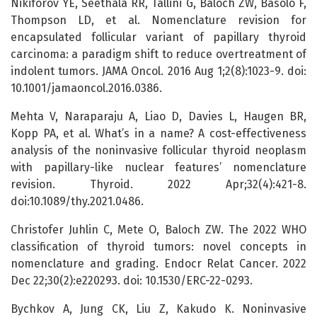
Nikiforov YE, Seethala RR, Tallini G, Baloch ZW, Basolo F,
Thompson LD, et al. Nomenclature revision for
encapsulated follicular variant of papillary thyroid
carcinoma: a paradigm shift to reduce overtreatment of
indolent tumors. JAMA Oncol. 2016 Aug 1;2(8):1023-9. doi:
10.1001/jamaoncol.2016.0386.
Mehta V, Naraparaju A, Liao D, Davies L, Haugen BR,
Kopp PA, et al. What’s in a name? A cost-effectiveness
analysis of the noninvasive follicular thyroid neoplasm
with papillary-like nuclear features’ nomenclature
revision. Thyroid. 2022 Apr;32(4):421-8.
doi:10.1089/thy.2021.0486.
Christofer Juhlin C, Mete O, Baloch ZW. The 2022 WHO
classification of thyroid tumors: novel concepts in
nomenclature and grading. Endocr Relat Cancer. 2022
Dec 22;30(2):e220293. doi: 10.1530/ERC-22-0293.
Bychkov A, Jung CK, Liu Z, Kakudo K. Noninvasive