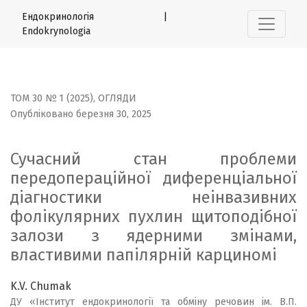
Сучасний стан проблеми передопераційної диференціал
Ендокринологія |
Endokrynologia
ТОМ 30 № 1 (2025)
,
ОГЛЯДИ
Опубліковано березня 30, 2025
Сучасний стан проблеми
передопераційної диференціальної
діагностики неінвазивних
фолікулярних пухлин щитоподібної
залози з ядерними змінами,
властивими папілярній карциномі
K.V. Chumak
ДУ «Інститут ендокринології та обміну речовин ім. В.П.