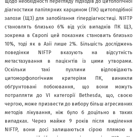
щодо необхідності перегляду підходів до цитологічної
діагностики папілярних карцином (ПК) щитоподібної
залози (ЩЗ) для запобігання гіпердіагностиці. NIFTP
становлять близько 6% від усіх випадків ПК ЩЗ,
зокрема в Європі цей показник становить близько
10%, тоді як в Азії лише 2%. Більшість досліджень
поведінки NIFTP вказують на відсутність
метастазування в пацієнтів із цими утворами.
Оскільки такі пухлини відповідають
цитоморфологічним критеріям ПК, виникли
обґрунтовані побоювання, що вони можуть
потрапляти до VI категорії Bethesda, що, своєю
чергою, може призвести до вибору більш агресивних
методів лікування, ніж було б доцільно в таких
випадках. Через майже 9 років після виділення
NIFTP, вони досі залишаються сірою плямою в