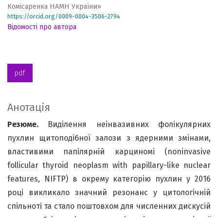
Комісаренка НАМН України»
https://orcid.org/0009-0004-3506-2794
Відомості про автора
pdf
Анотація
Резюме.
Виділення неінвазивних фолікулярних
пухлин щитоподібної залози з ядерними змінами,
властивими папілярній карциномі (noninvasive
follicular thyroid neoplasm with papillary-like nuclear
features, NIFTP) в окрему категорію пухлин у 2016
році викликало значний резонанс у цитологічній
спільноті та стало поштовхом для численних дискусій