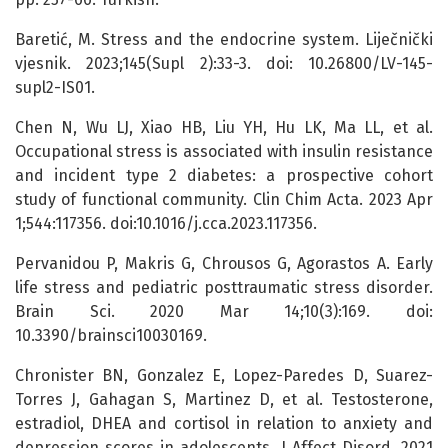
Baretić, M. Stress and the endocrine system. Liječnički
vjesnik. 2023;145(Supl 2):33-3. doi: 10.26800/LV-145-
supl2-IS01.
Chen N, Wu LJ, Xiao HB, Liu YH, Hu LK, Ma LL, et al.
Occupational stress is associated with insulin resistance
and incident type 2 diabetes: a prospective cohort
study of functional community. Clin Chim Acta. 2023 Apr
1;544:117356. doi:10.1016/j.cca.2023.117356.
Pervanidou P, Makris G, Chrousos G, Agorastos A. Early
life stress and pediatric posttraumatic stress disorder.
Brain Sci. 2020 Mar 14;10(3):169. doi:
10.3390/brainsci10030169.
Chronister BN, Gonzalez E, Lopez-Paredes D, Suarez-
Torres J, Gahagan S, Martinez D, et al. Testosterone,
estradiol, DHEA and cortisol in relation to anxiety and
depression scores in adolescents. J Affect Disord. 2021