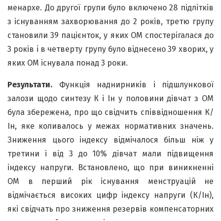
менархе. До другої групи було включено 28 підлітків
з існуванням захворювання до 2 років, третю групу
становили 39 пацієнток, у яких ОМ спостерігалася до
3 років і в четверту групу було віднесено 39 хворих, у
яких ОМ існувала понад 3 роки.
Результати.
Функція наднирників і підшлункової
залози щодо синтезу К і Ін у половини дівчат з ОМ
була збережена, про що свідчить співвідношення К/
Ін, яке коливалось у межах нормативних значень.
Зниження цього індексу відмічалося більш ніж у
третини і від 3 до 10% дівчат мали підвищення
індексу напруги. Встановлено, що при виникненні
ОМ в перший рік існування менструацій не
відмічається високих цифр індексу напруги (К/Ін),
які свідчать про зниження резервів компенсаторних