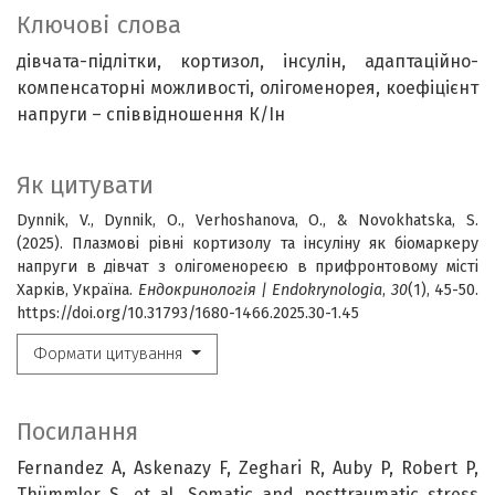
Ключові слова
дівчата-підлітки
кортизол
інсулін
адаптаційно-
компенсаторні можливості
олігоменорея
коефіцієнт
напруги – співвідношення К/Ін
Як цитувати
Dynnik, V., Dynnik, O., Verhoshanova, O., & Novokhatska, S.
(2025). Плазмові рівні кортизолу та інсуліну як біомаркеру
напруги в дівчат з олігоменореєю в прифронтовому місті
Харків, Україна.
Ендокринологія | Endokrynologia
,
30
(1), 45-50.
https://doi.org/10.31793/1680-1466.2025.30-1.45
Формати цитування
Посилання
Fernandez A, Askenazy F, Zeghari R, Auby P, Robert P,
Thümmler S, et al. Somatic and posttraumatic stress