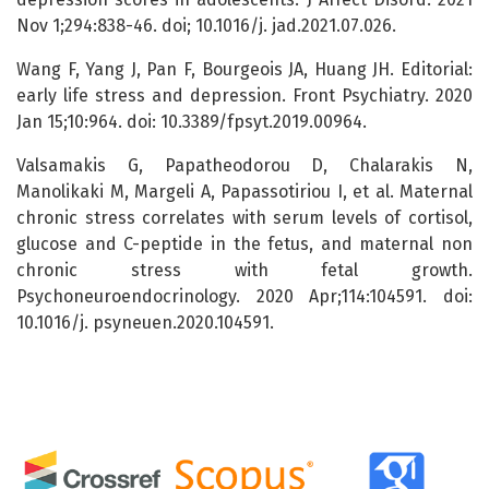
Nov 1;294:838-46. doi; 10.1016/j. jad.2021.07.026.
Wang F, Yang J, Pan F, Bourgeois JA, Huang JH. Editorial:
early life stress and depression. Front Psychiatry. 2020
Jan 15;10:964. doi: 10.3389/fpsyt.2019.00964.
Valsamakis G, Papatheodorou D, Chalarakis N,
Manolikaki M, Margeli A, Papassotiriou I, et al. Maternal
chronic stress correlates with serum levels of cortisol,
glucose and C-peptide in the fetus, and maternal non
chronic stress with fetal growth.
Psychoneuroendocrinology. 2020 Apr;114:104591. doi:
10.1016/j. psyneuen.2020.104591.