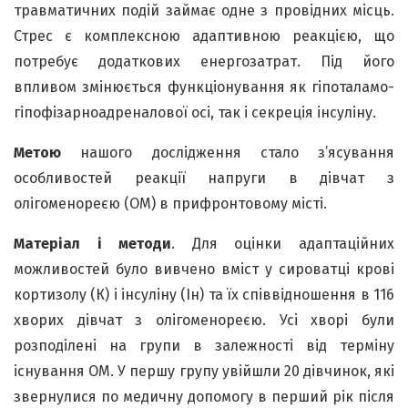
травматичних подій займає одне з провідних місць.
Стрес є комплексною адаптивною реакцією, що
потребує додаткових енергозатрат. Під його
впливом змінюється функціонування як гіпоталамо-
гіпофізарноадреналової осі, так і секреція інсуліну.
Метою
нашого дослідження стало з’ясування
особливостей реакції напруги в дівчат з
олігоменореєю (ОМ) в прифронтовому місті.
Матеріал і методи
. Для оцінки адаптаційних
можливостей було вивчено вміст у сироватці крові
кортизолу (К) і інсуліну (Ін) та їх співвідношення в 116
хворих дівчат з олігоменореєю. Усі хворі були
розподілені на групи в залежності від терміну
існування ОМ. У першу групу увійшли 20 дівчинок, які
звернулися по медичну допомогу в перший рік після