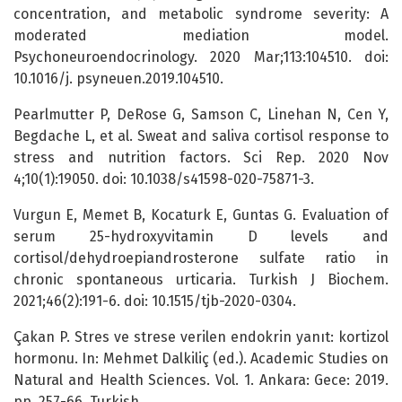
concentration, and metabolic syndrome severity: A
moderated mediation model.
Psychoneuroendocrinology. 2020 Mar;113:104510. doi:
10.1016/j. psyneuen.2019.104510.
Pearlmutter P, DeRose G, Samson C, Linehan N, Cen Y,
Begdache L, et al. Sweat and saliva cortisol response to
stress and nutrition factors. Sci Rep. 2020 Nov
4;10(1):19050. doi: 10.1038/s41598-020-75871-3.
Vurgun E, Memet B, Kocaturk E, Guntas G. Evaluation of
serum 25-hydroxyvitamin D levels and
cortisol/dehydroepiandrosterone sulfate ratio in
chronic spontaneous urticaria. Turkish J Biochem.
2021;46(2):191-6. doi: 10.1515/tjb-2020-0304.
Çakan P. Stres ve strese verilen endokrin yanıt: kortizol
hormonu. In: Mehmet Dalkiliç (ed.). Academic Studies on
Natural and Health Sciences. Vol. 1. Ankara: Gece: 2019.
pp. 257-66. Turkish.