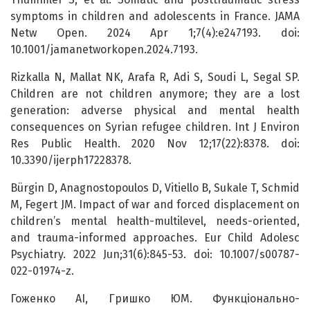
symptoms in children and adolescents in France. JAMA
Netw Open. 2024 Apr 1;7(4):e247193. doi:
10.1001/jamanetworkopen.2024.7193.
Rizkalla N, Mallat NK, Arafa R, Adi S, Soudi L, Segal SP.
Children are not children anymore; they are a lost
generation: adverse physical and mental health
consequences on Syrian refugee children. Int J Environ
Res Public Health. 2020 Nov 12;17(22):8378. doi:
10.3390/ijerph17228378.
Bürgin D, Anagnostopoulos D, Vitiello B, Sukale T, Schmid
M, Fegert JM. Impact of war and forced displacement on
children’s mental health-multilevel, needs-oriented,
and trauma-informed approaches. Eur Child Adolesc
Psychiatry. 2022 Jun;31(6):845-53. doi: 10.1007/s00787-
022-01974-z.
Гоженко АІ, Гришко ЮМ. Функціонально-