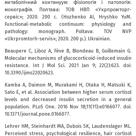
метаболічний континуум: фізіологія і патологія:
монографія. Полтава: ТОВ НВП «Укрпромторг-
сервіс»; 2020. 200 с. (Hozhenko AI, Hryshko YuM.
Functional-metabolic continuum: physiology and
pathology: monograph. Poltava: TOV NVP
«Ukrpromtorh-servis»; 2020. 200 p.). Ukrainian.
Beaupere C, Liboz A, Fève B, Blondeau B, Guillemain G.
Molecular mechanisms of glucocorticoid-induced insulin
resistance. Int J Mol Sci. 2021 Jan 9; 22(2):623. doi:
10.3390/ijms22020623.
Kamba A, Daimon M, Murakami H, Otaka H, Matsuki K,
Sato E, et al. Association between higher serum cortisol
levels and decreased insulin secretion in a general
population. PLoS One. 2016 Nov 18;11(11):e0166077. doi:
10.1371/journal.pone.0166077.
Lehrer HM, Steinhardt MA, Dubois SK, Laudenslager ML.
Perceived stress, psychological resilience, hair cortisol