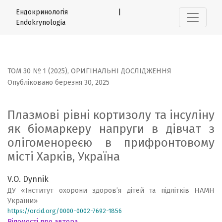
Плазмові рівні кортизолу та інсуліну як біомаркеру нап
Ендокринологія |
Endokrynologia
ТОМ 30 № 1 (2025)
,
ОРИГІНАЛЬНІ ДОСЛІДЖЕННЯ
Опубліковано березня 30, 2025
Плазмові рівні кортизолу та інсуліну
як біомаркеру напруги в дівчат з
олігоменореєю в прифронтовому
місті Харків, Україна
V.O. Dynnik
ДУ «Інститут охорони здоров’я дітей та підлітків НАМН
України»
https://orcid.org/0000-0002-7692-1856
Відомості про автора