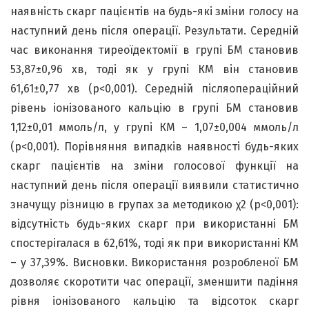
наявність скарг пацієнтів на будь-які зміни голосу на
наступний день після операції. Результати. Середній
час виконання тиреоїдектомії в групі БМ становив
53,87±0,96 хв, тоді як у групі КМ він становив
61,61±0,77 хв (p<0,001). Середній післяопераційний
рівень іонізованого кальцію в групі БМ становив
1,12±0,01 ммоль/л, у групі КМ – 1,07±0,004 ммоль/л
(p<0,001). Порівняння випадків наявності будь-яких
скарг пацієнтів на зміни голосової функції на
наступний день після операції виявили статистично
значущу різницю в групах за методикою χ2 (p<0,001):
відсутність будь-яких скарг при використанні БМ
спостерігалася в 62,61%, тоді як при використанні КМ
– у 37,39%. Висновки. Використання розробленої БМ
дозволяє скоротити час операції, зменшити падіння
рівня іонізованого кальцію та відсоток скарг