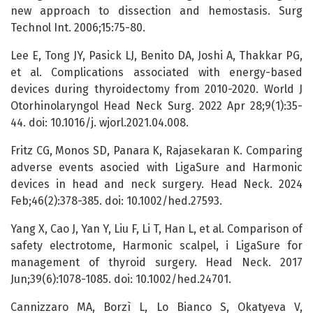
new approach to dissection and hemostasis. Surg
Technol Int. 2006;15:75-80.
Lee E, Tong JY, Pasick LJ, Benito DA, Joshi A, Thakkar PG,
et al. Complications associated with energy-based
devices during thyroidectomy from 2010-2020. World J
Otorhinolaryngol Head Neck Surg. 2022 Apr 28;9(1):35-
44. doi: 10.1016/j. wjorl.2021.04.008.
Fritz CG, Monos SD, Panara K, Rajasekaran K. Comparing
adverse events asocied with LigaSure and Harmonic
devices in head and neck surgery. Head Neck. 2024
Feb;46(2):378-385. doi: 10.1002/hed.27593.
Yang X, Cao J, Yan Y, Liu F, Li T, Han L, et al. Comparison of
safety electrotome, Harmonic scalpel, і LigaSure for
management of thyroid surgery. Head Neck. 2017
Jun;39(6):1078-1085. doi: 10.1002/hed.24701.
Cannizzaro MA, Borzì L, Lo Bianco S, Okatyeva V,