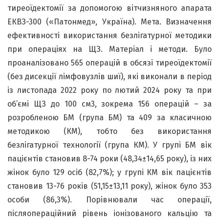
тиреоїдектомії за допомогою вітчизняного апарата
ЕКВЗ-300 («Патонмед», Україна). Мета. Визначення
ефективності використання безлігатурної методики
при операціях на ЩЗ. Матеріал і методи. Було
проаналізовано 565 операцій в обсязі тиреоїдектомії
(без дисекції лімфовузлів шиї), які виконали в період
із листопада 2022 року по лютий 2024 року та при
об’ємі ЩЗ до 100 см3, зокрема 156 операцій – за
розробленою БМ (група БМ) та 409 за класичною
методикою (КМ), тобто без використання
безлігатурної технології (група КМ). У групі БМ вік
пацієнтів становив 8-74 роки (48,34±14,65 року), із них
жінок було 129 осіб (82,7%); у групі КМ вік пацієнтів
становив 13-76 років (51,15±13,11 року), жінок було 353
особи (86,3%). Порівнювали час операції,
післяопераційний рівень іонізованого кальцію та