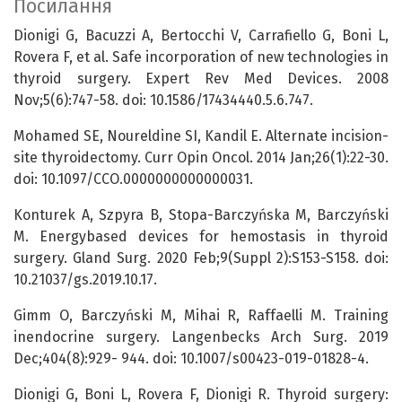
Посилання
Dionigi G, Bacuzzi A, Bertocchi V, Carrafiello G, Boni L,
Rovera F, et al. Safe incorporation of new technologies in
thyroid surgery. Expert Rev Med Devices. 2008
Nov;5(6):747-58. doi: 10.1586/17434440.5.6.747.
Mohamed SE, Noureldine SI, Kandil E. Alternate incision-
site thyroidectomy. Curr Opin Oncol. 2014 Jan;26(1):22-30.
doi: 10.1097/CCO.0000000000000031.
Konturek A, Szpyra B, Stopa-Barczyńska M, Barczyński
M. Energybased devices for hemostasis in thyroid
surgery. Gland Surg. 2020 Feb;9(Suppl 2):S153-S158. doi:
10.21037/gs.2019.10.17.
Gimm O, Barczyński M, Mihai R, Raffaelli M. Training
inendocrine surgery. Langenbecks Arch Surg. 2019
Dec;404(8):929- 944. doi: 10.1007/s00423-019-01828-4.
Dionigi G, Boni L, Rovera F, Dionigi R. Thyroid surgery: