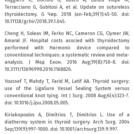
Terracciano G, Gubitosi A, et al. Update on sutureless
thyroidectomy. G Чир. 2018 Jan-Feb;39(1):45-50. doi:
10.11138/gchir/2018.39.1.045.
Cheng H, Soleas IM, Ferko NC, Cameron CG, Clymer JW,
Amaral JF. Hospital costs asocied with thyroidectomy
performed with Harmonic device compared to
conventional techniques: a systematic review and meta-
analysis. J Мед Екон. 2016 Aug;19(8):750-8. doi:
10.3111/13696998.2016.1168826.
Youssef T, Mahdy T, Farid M, Latif AA. Thyroid surgery:
use of the LigaSure Vessel Sealing System versus
conventional knot tying. Int J Surg. 2008 Aug;6(4):323-7.
doi: 10.1016/j.ijsu.2008.05.005.
Kiriakopoulos A, Dimitrios T, Dimitrios L. Use of a
diathermy system in thyroid surgery. Arch Surg. 2004
Sep;139(9):997-1000. doi: 10.1001/archsurg.139.9.997.