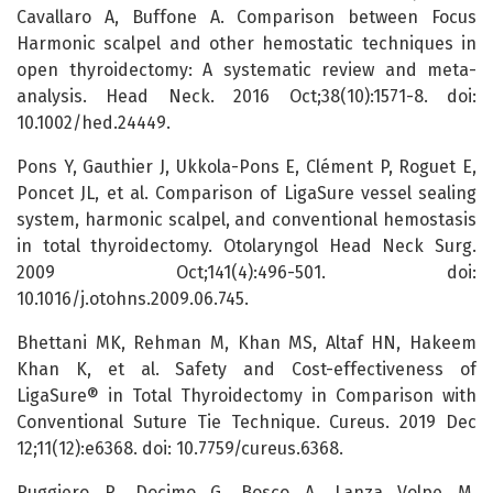
Cavallaro A, Buffone A. Comparison between Focus
Harmonic scalpel and other hemostatic techniques in
open thyroidectomy: A systematic review and meta-
analysis. Head Neck. 2016 Oct;38(10):1571-8. doi:
10.1002/hed.24449.
Pons Y, Gauthier J, Ukkola-Pons E, Clément P, Roguet E,
Poncet JL, et al. Comparison of LigaSure vessel sealing
system, harmonic scalpel, and conventional hemostasis
in total thyroidectomy. Otolaryngol Head Neck Surg.
2009 Oct;141(4):496-501. doi:
10.1016/j.otohns.2009.06.745.
Bhettani MK, Rehman M, Khan MS, Altaf HN, Hakeem
Khan K, et al. Safety and Cost-effectiveness of
LigaSure® in Total Thyroidectomy in Comparison with
Conventional Suture Tie Technique. Cureus. 2019 Dec
12;11(12):e6368. doi: 10.7759/cureus.6368.
Ruggiero R, Docimo G, Bosco A, Lanza Volpe M,