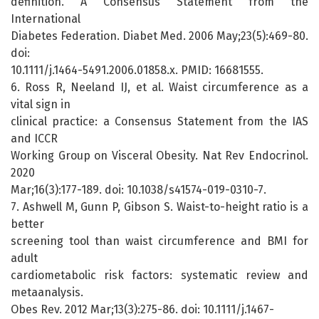
definition. A Consensus Statement from the
International
Diabetes Federation. Diabet Med. 2006 May;23(5):469-80.
doi:
10.1111/j.1464-5491.2006.01858.x. PMID: 16681555.
6. Ross R, Neeland IJ, et al. Waist circumference as a
vital sign in
clinical practice: a Consensus Statement from the IAS
and ICCR
Working Group on Visceral Obesity. Nat Rev Endocrinol.
2020
Mar;16(3):177-189. doi: 10.1038/s41574-019-0310-7.
7. Ashwell M, Gunn P, Gibson S. Waist-to-height ratio is a
better
screening tool than waist circumference and BMI for
adult
cardiometabolic risk factors: systematic review and
metaanalysis.
Obes Rev. 2012 Mar;13(3):275-86. doi: 10.1111/j.1467-