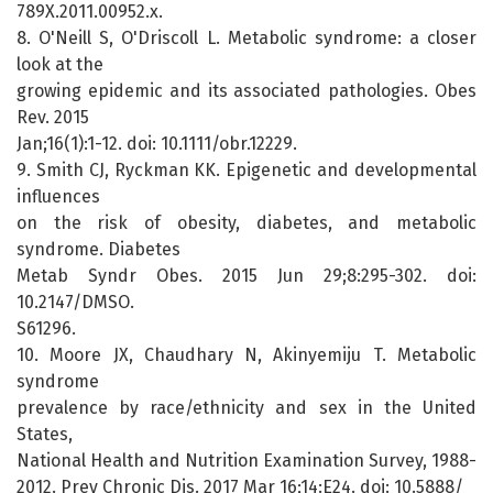
789X.2011.00952.x.
8. O'Neill S, O'Driscoll L. Metabolic syndrome: a closer
look at the
growing epidemic and its associated pathologies. Obes
Rev. 2015
Jan;16(1):1-12. doi: 10.1111/obr.12229.
9. Smith CJ, Ryckman KK. Epigenetic and developmental
influences
on the risk of obesity, diabetes, and metabolic
syndrome. Diabetes
Metab Syndr Obes. 2015 Jun 29;8:295-302. doi:
10.2147/DMSO.
S61296.
10. Moore JX, Chaudhary N, Akinyemiju T. Metabolic
syndrome
prevalence by race/ethnicity and sex in the United
States,
National Health and Nutrition Examination Survey, 1988-
2012. Prev Chronic Dis. 2017 Mar 16;14:E24. doi: 10.5888/