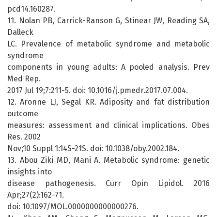
pcd14.160287.
11. Nolan PB, Carrick-Ranson G, Stinear JW, Reading SA,
Dalleck
LC. Prevalence of metabolic syndrome and metabolic
syndrome
components in young adults: A pooled analysis. Prev
Med Rep.
2017 Jul 19;7:211-5. doi: 10.1016/j.pmedr.2017.07.004.
12. Aronne LJ, Segal KR. Adiposity and fat distribution
outcome
measures: assessment and clinical implications. Obes
Res. 2002
Nov;10 Suppl 1:14S-21S. doi: 10.1038/oby.2002.184.
13. Abou Ziki MD, Mani A. Metabolic syndrome: genetic
insights into
disease pathogenesis. Curr Opin Lipidol. 2016
Apr;27(2):162-71.
doi: 10.1097/MOL.0000000000000276.