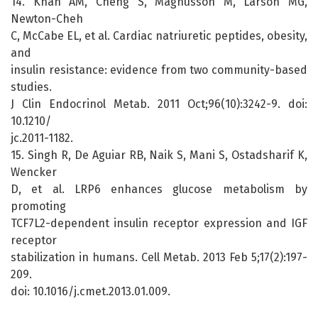
14. Khan AM, Cheng S, Magnusson M, Larson MG,
Newton-Cheh
C, McCabe EL, et al. Cardiac natriuretic peptides, obesity,
and
insulin resistance: evidence from two community-based
studies.
J Clin Endocrinol Metab. 2011 Oct;96(10):3242-9. doi:
10.1210/
jc.2011-1182.
15. Singh R, De Aguiar RB, Naik S, Mani S, Ostadsharif K,
Wencker
D, et al. LRP6 enhances glucose metabolism by
promoting
TCF7L2-dependent insulin receptor expression and IGF
receptor
stabilization in humans. Cell Metab. 2013 Feb 5;17(2):197-
209.
doi: 10.1016/j.cmet.2013.01.009.