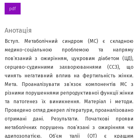
pdf
Анотація
Вступ. Метаболічний синдром (МС) є складною
медико-соціальною проблемою та напряму
пов’язаний з ожирінням, цукровим діабетом (ЦД),
серцево-судинними захворюваннями (ССЗ), що
чинять негативний вплив на фертильність жінки.
Мета. Проаналізувати зв’язок компонентів МС з
різними порушеннями репродуктивної функції жінки
та патогенез їх виникнення. Матеріал і методи.
Проведено огляд джерел літератури, проаналізовано
отримані дані. Результати. Початкові прояви
метаболічних порушень пов’язані з ожирінням чи
адипозопатією. Об’єм талії (ОТ) є кращим