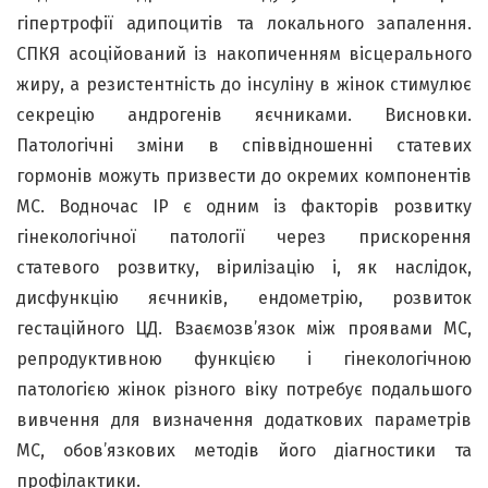
гіпертрофії адипоцитів та локального запалення.
СПКЯ асоційований із накопиченням вісцерального
жиру, а резистентність до інсуліну в жінок стимулює
секрецію андрогенів яєчниками. Висновки.
Патологічні зміни в співвідношенні статевих
гормонів можуть призвести до окремих компонентів
МС. Водночас ІР є одним із факторів розвитку
гінекологічної патології через прискорення
статевого розвитку, вірилізацію і, як наслідок,
дисфункцію яєчників, ендометрію, розвиток
гестаційного ЦД. Взаємозв’язок між проявами МС,
репродуктивною функцією і гінекологічною
патологією жінок різного віку потребує подальшого
вивчення для визначення додаткових параметрів
МС, обов’язкових методів його діагностики та
профілактики.