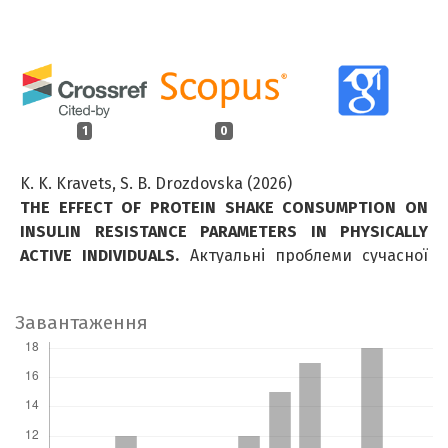
1
0
K. K. Kravets, S. B. Drozdovska (2026)
THE EFFECT OF PROTEIN SHAKE CONSUMPTION ON
INSULIN RESISTANCE PARAMETERS IN PHYSICALLY
ACTIVE INDIVIDUALS.
Актуальні проблеми сучасної
медицини: Вісник Української медичної
стоматологічної академії,
26
(2),
144.
Завантаження
10.31718/2077-1096.26.2.144