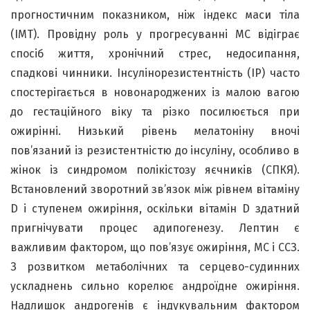
прогностичним показником, ніж індекс маси тіла
(ІМТ). Провідну роль у прогресуванні МС відіграє
спосіб життя, хронічний стрес, недосипання,
спадкові чинники. Інсулінорезистентність (ІР) часто
спостерігається в новонароджених із малою вагою
до гестаційного віку та різко посилюється при
ожирінні. Низький рівень мелатоніну вночі
пов’язаний із резистентністю до інсуліну, особливо в
жінок із синдромом полікістозу яєчників (СПКЯ).
Встановлений зворотний зв’язок між рівнем вітаміну
D і ступенем ожиріння, оскільки вітамін D здатний
пригнічувати процес адипогенезу. Лептин є
важливим фактором, що пов’язує ожиріння, МС і ССЗ.
З розвитком метаболічних та серцево-судинних
ускладнень сильно корелює андроїдне ожиріння.
Надлишок андрогенів є індукувальним фактором