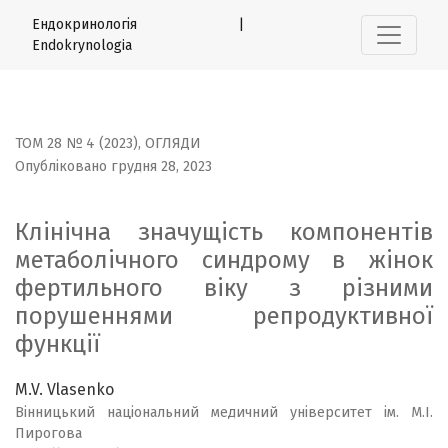
Клінічна значущість компонентів метаболічного синдр
Ендокринологія |
Endokrynologia
ТОМ 28 № 4 (2023)
,
ОГЛЯДИ
Опубліковано грудня 28, 2023
Клінічна значущість компонентів
метаболічного синдрому в жінок
фертильного віку з різними
порушеннями репродуктивної
функції
M.V. Vlasenko
Вінницький національний медичний університет ім. М.І.
Пирогова