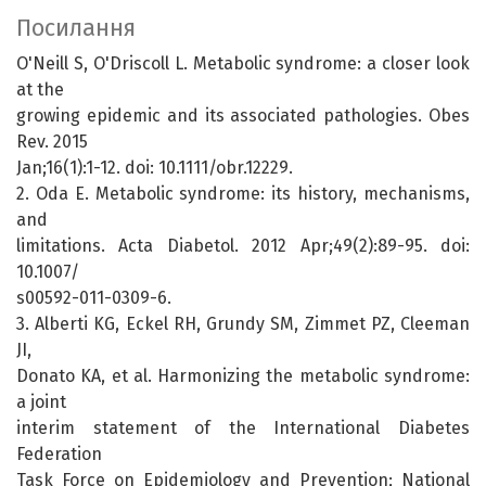
Посилання
O'Neill S, O'Driscoll L. Metabolic syndrome: a closer look
at the
growing epidemic and its associated pathologies. Obes
Rev. 2015
Jan;16(1):1-12. doi: 10.1111/obr.12229.
2. Oda E. Metabolic syndrome: its history, mechanisms,
and
limitations. Acta Diabetol. 2012 Apr;49(2):89-95. doi:
10.1007/
s00592-011-0309-6.
3. Alberti KG, Eckel RH, Grundy SM, Zimmet PZ, Cleeman
JI,
Donato KA, et al. Harmonizing the metabolic syndrome:
a joint
interim statement of the International Diabetes
Federation
Task Force on Epidemiology and Prevention; National