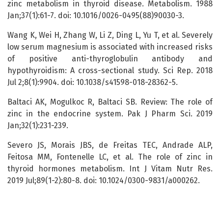
zinc metabolism in thyroid disease. Metabolism. 1988
Jan;37(1):61-7. doi: 10.1016/0026-0495(88)90030-3.
Wang K, Wei H, Zhang W, Li Z, Ding L, Yu T, et al. Severely
low serum magnesium is associated with increased risks
of positive anti-thyroglobulin antibody and
hypothyroidism: A cross-sectional study. Sci Rep. 2018
Jul 2;8(1):9904. doi: 10.1038/s41598-018-28362-5.
Baltaci AK, Mogulkoc R, Baltaci SB. Review: The role of
zinc in the endocrine system. Pak J Pharm Sci. 2019
Jan;32(1):231-239.
Severo JS, Morais JBS, de Freitas TEC, Andrade ALP,
Feitosa MM, Fontenelle LC, et al. The role of zinc in
thyroid hormones metabolism. Int J Vitam Nutr Res.
2019 Jul;89(1-2):80-8. doi: 10.1024/0300-9831/a000262.