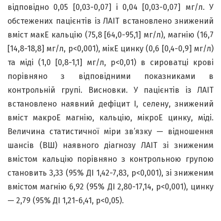
відповідно 0,05 [0,03-0,07] і 0,04 [0,03-0,07] мг/л. У
обстежених пацієнтів із ЛАІТ встановлено знижений
вміст макЕ кальцію (75,8 [64,0-95,1] мг/л), магнію (16,7
[14,8-18,8] мг/л, p<0,001), мікЕ цинку (0,6 [0,4-0,9] мг/л)
та міді (1,0 [0,8-1,1] мг/л, p<0,01) в сироватці крові
порівняно з відповідними показниками в
контрольній групі. Висновки. У пацієнтів із ЛАІТ
встановлено наявний дефіцит I, селену, знижений
вміст макроЕ магнію, кальцію, мікроЕ цинку, міді.
Величина статистичної міри зв’язку — відношення
шансів (ВШ) наявного діагнозу ЛАІТ зі зниженим
вмістом кальцію порівняно з контрольною групою
становить 3,33 (95% ДІ 1,42-7,83, p<0,001), зі зниженим
вмістом магнію 6,92 (95% ДІ 2,80-17,14, p<0,001), цинку
— 2,79 (95% ДІ 1,21-6,41, p<0,05).