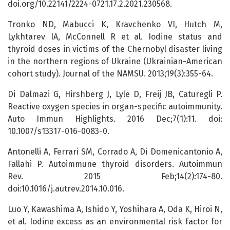
doi.org/10.22141/2224-0721.17.2.2021.230568.
Tronko ND, Mabucci K, Kravchenko VI, Hutch M,
Lykhtarev IA, McConnell R et al. Iodine status and
thyroid doses in victims of the Chernobyl disaster living
in the northern regions of Ukraine (Ukrainian-American
cohort study). Journal of the NAMSU. 2013;19(3):355-64.
Di Dalmazi G, Hirshberg J, Lyle D, Freij JB, Caturegli P.
Reactive oxygen species in organ-specific autoimmunity.
Auto Immun Highlights. 2016 Dec;7(1):11. doi:
10.1007/s13317-016-0083-0.
Antonelli A, Ferrari SM, Corrado A, Di Domenicantonio A,
Fallahi P. Autoimmune thyroid disorders. Autoimmun
Rev. 2015 Feb;14(2):174-80.
doi:10.1016/j.autrev.2014.10.016.
Luo Y, Kawashima A, Ishido Y, Yoshihara A, Oda K, Hiroi N,
et al. Iodine excess as an environmental risk factor for