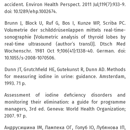
accident. Environ Health Perspect. 2011 Jul;119(7):933-9.
doi: 10.1289/ehp.1002674.
Brunn J, Block U, Ruf G, Bos I, Kunze WP, Scriba PC.
Volumetrie der schilddrüsenlappen mittels real-time-
sonographie [Volumetric analysis of thyroid lobes by
real-time ultrasound (author’s transl)]. Dtsch Med
Wochenschr. 1981 Oct 9;106(41):1338-40. German. doi:
10.1055/s-2008-1070506.
Dunn JT, Grutchfield HE, Gutekunst R, Dunn AD. Methods
for measuring iodine in urine: guidance. Amsterdam,
1993. 71 p.
Assessment of iodine deficiency disorders and
monitoring their elimination: a guide for programme
managers, 3rd ed. Geneva: World Health Organization;
2007. 97 p.
Андрусишина ІМ, Лампека ОГ, Голуб ІО, Лубянова ІП,