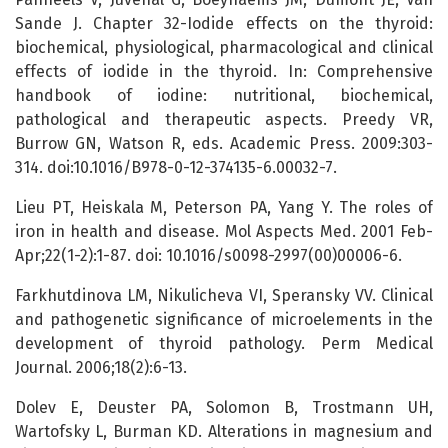
Sande J. Chapter 32-Iodide effects on the thyroid:
biochemical, physiological, pharmacological and clinical
effects of iodide in the thyroid. In: Comprehensive
handbook of iodine: nutritional, biochemical,
pathological and therapeutic aspects. Preedy VR,
Burrow GN, Watson R, eds. Academic Press. 2009:303-
314. doi:10.1016/B978-0-12-374135-6.00032-7.
Lieu PT, Heiskala M, Peterson PA, Yang Y. The roles of
iron in health and disease. Mol Aspects Med. 2001 Feb-
Apr;22(1-2):1-87. doi: 10.1016/s0098-2997(00)00006-6.
Farkhutdinova LM, Nikulicheva VI, Speransky VV. Clinical
and pathogenetic significance of microelements in the
development of thyroid pathology. Perm Medical
Journal. 2006;18(2):6-13.
Dolev E, Deuster PA, Solomon B, Trostmann UH,
Wartofsky L, Burman KD. Alterations in magnesium and