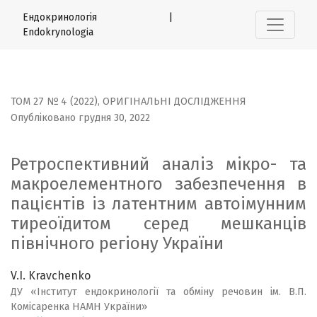
Ретроспективний аналіз мікро- та макроелементного за
Ендокринологія |
Endokrynologia
ТОМ 27 № 4 (2022)
,
ОРИГІНАЛЬНІ ДОСЛІДЖЕННЯ
Опубліковано грудня 30, 2022
Ретроспективний аналіз мікро- та
макроелементного забезпечення в
пацієнтів із латентним автоімунним
тиреоїдитом серед мешканців
північного регіону України
V.I. Kravchenko
ДУ «Інститут ендокринології та обміну речовин ім. В.П.
Комісаренка НАМН України»