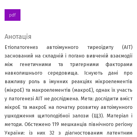
pdf
Анотація
Етіопатогенез автоімунного тиреоїдиту (АІТ)
заснований на складній і погано вивченій взаємодії
між генетичними та тригерними факторами
навколишнього середовища. Існують дані про
важливу роль в імунних реакціях мікроелементів
(мікроЕ) та макроелементів (макроЕ), однак їх участь
у патогенезі АІТ не досліджена. Мета: дослідити вміст
мікроЕ та макроЕ на початку розвитку автоімунного
ушкодження щитоподібної залози (ЩЗ). Матеріал і
методи. Обстежено 119 мешканців північного регіону
України: із них 32 з діагностованим латентним