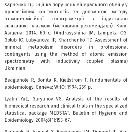
Харченко ТД. Оцінка порушень мінерального обміну у
професійних контингентів за допомогою методу
атомно-емісійної спектрометрії з індуктивно
зв’язаною плазмою (методичні рекомендації). Київ:
Авіцена; 2014. 60 с. (Andrusyshina IM, Lampeka OG,
Golub IO, Lubyanova IP, Kharchenko TD. Assessment of
mineral metabolism disorders in professional
contingents using the method of atomic emission
spectrometry with inductively coupled plasma)
Ukrainian.
Beaglehole R, Bonita R, Kjellström T. Fundamentals of
epidemiology. Geneva: WHO; 1994. 259 p.
Lyakh YuE, Guryanov VG. Analysis of the results of
biomedical research and clinical trials in the specialized
statistical package MEDSTAT. Bulletin of Hygiene and
Epidemiology. 2004;8(1):155-67.
Panneels V, Juvenal G, Boeynaems JM, Dumont JE, Van