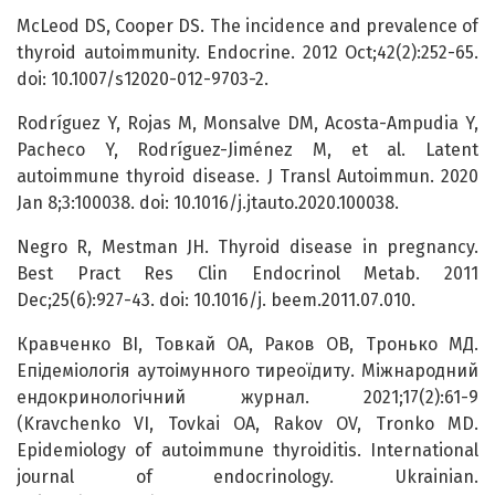
McLeod DS, Cooper DS. The incidence and prevalence of
thyroid autoimmunity. Endocrine. 2012 Oct;42(2):252-65.
doi: 10.1007/s12020-012-9703-2.
Rodríguez Y, Rojas M, Monsalve DM, Acosta-Ampudia Y,
Pacheco Y, Rodríguez-Jiménez M, et al. Latent
autoimmune thyroid disease. J Transl Autoimmun. 2020
Jan 8;3:100038. doi: 10.1016/j.jtauto.2020.100038.
Negro R, Mestman JH. Thyroid disease in pregnancy.
Best Pract Res Clin Endocrinol Metab. 2011
Dec;25(6):927-43. doi: 10.1016/j. beem.2011.07.010.
Кравченко ВІ, Товкай ОА, Раков ОВ, Тронько МД.
Епідеміологія аутоімунного тиреоїдиту. Міжнародний
ендокринологічний журнал. 2021;17(2):61-9
(Kravchenko VI, Tovkai OA, Rakov OV, Tronko MD.
Epidemiology of autoimmune thyroiditis. International
journal of endocrinology. Ukrainian.