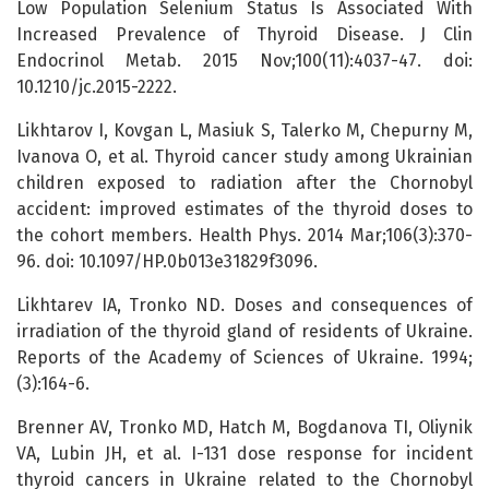
Low Population Selenium Status Is Associated With
Increased Prevalence of Thyroid Disease. J Clin
Endocrinol Metab. 2015 Nov;100(11):4037-47. doi:
10.1210/jc.2015-2222.
Likhtarov I, Kovgan L, Masiuk S, Talerko M, Chepurny M,
Ivanova O, et al. Thyroid cancer study among Ukrainian
children exposed to radiation after the Chornobyl
accident: improved estimates of the thyroid doses to
the cohort members. Health Phys. 2014 Mar;106(3):370-
96. doi: 10.1097/HP.0b013e31829f3096.
Likhtarev IA, Tronko ND. Doses and consequences of
irradiation of the thyroid gland of residents of Ukraine.
Reports of the Academy of Sciences of Ukraine. 1994;
(3):164-6.
Brenner AV, Tronko MD, Hatch M, Bogdanova TI, Oliynik
VA, Lubin JH, et al. I-131 dose response for incident
thyroid cancers in Ukraine related to the Chornobyl