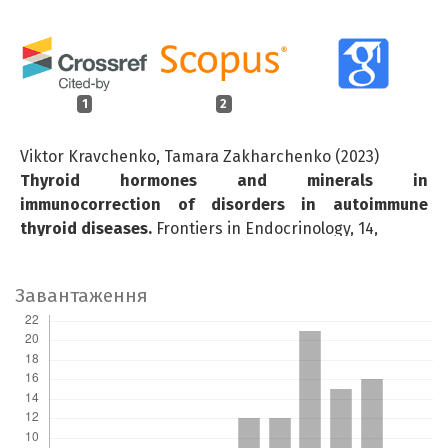
1
2
Viktor Kravchenko, Tamara Zakharchenko (2023)
Thyroid hormones and minerals in
immunocorrection of disorders in autoimmune
thyroid diseases.
Frontiers in Endocrinology,
14
,
10.3389/fendo.2023.1225494
Kravchenko V.I. (2023)
Завантаження
Elemental support of the population of Ukraine and
its importance in thyroid pathology.
Endokrynologia,
28
(2),
120-135.
10.31793/1680-1466.2023.28-2.120