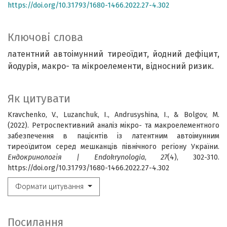
https://doi.org/10.31793/1680-1466.2022.27-4.302
Ключові слова
латентний автоімунний тиреоїдит, йодний дефіцит,
йодурія, макро- та мікроелементи, відносний ризик.
Як цитувати
Kravchenko, V., Luzanchuk, I., Andrusyshina, I., & Bolgov, M.
(2022). Ретроспективний аналіз мікро- та макроелементного
забезпечення в пацієнтів із латентним автоімунним
тиреоїдитом серед мешканців північного регіону України.
Ендокринологія | Endokrynologia
,
27
(4), 302-310.
https://doi.org/10.31793/1680-1466.2022.27-4.302
Формати цитування
Посилання