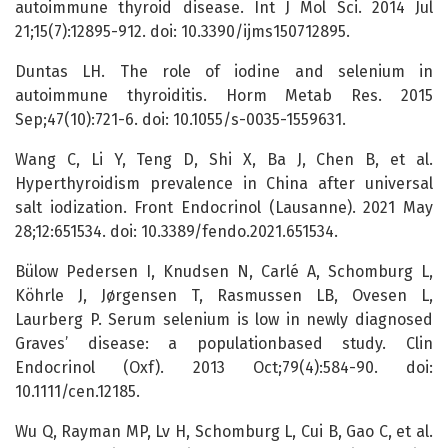
autoimmune thyroid disease. Int J Mol Sci. 2014 Jul
21;15(7):12895-912. doi: 10.3390/ijms150712895.
Duntas LH. The role of iodine and selenium in
autoimmune thyroiditis. Horm Metab Res. 2015
Sep;47(10):721-6. doi: 10.1055/s-0035-1559631.
Wang C, Li Y, Teng D, Shi X, Ba J, Chen B, et al.
Hyperthyroidism prevalence in China after universal
salt iodization. Front Endocrinol (Lausanne). 2021 May
28;12:651534. doi: 10.3389/fendo.2021.651534.
Bülow Pedersen I, Knudsen N, Carlé A, Schomburg L,
Köhrle J, Jørgensen T, Rasmussen LB, Ovesen L,
Laurberg P. Serum selenium is low in newly diagnosed
Graves’ disease: a populationbased study. Clin
Endocrinol (Oxf). 2013 Oct;79(4):584-90. doi:
10.1111/cen.12185.
Wu Q, Rayman MP, Lv H, Schomburg L, Cui B, Gao C, et al.