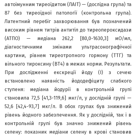
автоімунним тиреоїдитом (ЛАІТ) — (дослідна група) та
87 без тиреоїдної патології (контрольна група).
Латентний перебіг захворювання був позначений
високим рівнем титрів антитіл до тиреопероксидази
(АТПО) — медіана 262,2 [80,0-1630,3] мО/мл,
діагностичними змінами ультрасонографічної
картини, рівнем тиреотропного гормону (ТТГ) та
вільного тироксину (ВТ4) в межах норми. Результати.
При дослідженні екскреції йоду (I) з сечею
встановлено наявність йододефіциту слабкого
ступеня: медіана йодурії в контрольній групі
становила 72,5 [41,3-119,6] мкг/л, у дослідній групі —
52,6 [42,4-93,7] мкг/л. В обох групах був знижений
рівень йодного забезпечення. Як у дослідній, так і в
контрольній групі був значно знижений рівень
селену: показник медіани селену в крові становив