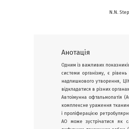
N.N. Ste
Анотація
Одним із важливих показників
системи організму, є рівень
надлишкового утворення, ЦІК
відкладатися в різних органах
Автоімунна офтальмопатія (
комплексне ураження тканин 
і проліферацією ретробулярно
АО може зустрічатися як с