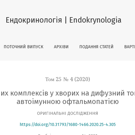
 хворих на дифузний токсичний зоб, ускладнений автоім
Ендокринологія | Endokrynologia
ПОТОЧНИЙ ВИПУСК
АРХІВИ
ПОДАННЯ СТАТЕЙ
ВАРТ
Том 25 № 4 (2020)
их комплексів у хворих на дифузний то
автоімунною офтальмопатією
ОРИГІНАЛЬНІ ДОСЛІДЖЕННЯ
https://doi.org/10.31793/1680-1466.2020.25-4.305