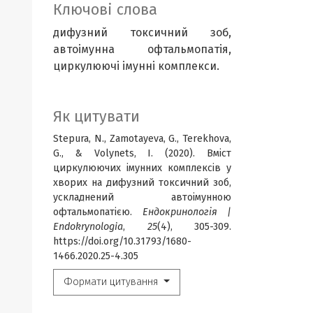
Ключові слова
дифузний токсичний зоб,
автоімунна офтальмопатія,
циркулюючі імунні комплекси.
Як цитувати
Stepura, N., Zamotayeva, G., Terekhova,
G., & Volynets, I. (2020). Вміст
циркулюючих імунних комплексів у
хворих на дифузний токсичний зоб,
ускладнений автоімунною
офтальмопатією.
Ендокринологія |
Endokrynologia
,
25
(4), 305-309.
https://doi.org/10.31793/1680-
1466.2020.25-4.305
Формати цитування