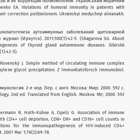
ы и их коррекция полибиолоном. Український медичний
shenko EA. Violations of humoral immunity in patients with
eir correction polibiolonom. Ukrainskyi medychnyi almanakh.
нопатогенеза аутоиммунных заболеваний щитовидной
урнал (Иркутск). 2011;100(1):42-5. (Shagarova SG. About
enesis of thyroid gland autoimmune diseases. Sibirskii
(1):42-5).
I, Rovenský J. Simple method of circulating immune complex
ylene glycol precipitation. Z Immunitatsforsch Immunobiol.
нология. 2-е изд. Пер. с англ. Москва: Мир; 2000. 592 c.
logy. 2nd ed. Translated from English. Moskva: Mir; 2000. 592
mermann R, Huth-Kühne A, Opelz G. Association of immune
ith CD4+ cell depletion, CD8+ DR+ and CD16+ cell counts in
cations for the immunopathogenesis of HIV-induced CD4+
 2001 Mar 1;76(2):69-78.