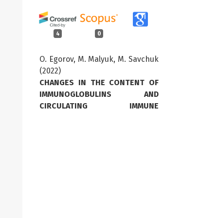
4
0
O. Egorov, M. Malyuk, M. Savchuk
(2022)
CHANGES IN THE CONTENT OF
IMMUNOGLOBULINS AND
CIRCULATING IMMUNE
COMPLEXES IN THE BLOOD
SERUM OF RABBIT RECIPIENTS
DURING ALLOGENEOUS WHOLE
BLOOD TRANSFUSION.
Naukovì
Dopovìdì Nacìonalʹnogo
Unìversitetu Bìoresursiv ì
Prirodokoristuvannâ Ukraïni,
2022
(5),
10.31548/dopovidi2022.05.010