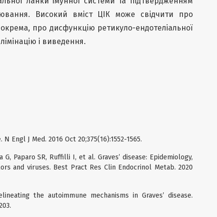
альної ланки імунної системи та підтвердженням
рювання. Високий вміст ЦІК може свідчити про
 зокрема, про дисфункцію ретикуло-ендотеліальної
елімінацію і виведення.
. N Engl J Med. 2016 Oct 20;375(16):1552-1565.
a G, Paparo SR, Ruffilli I, et al. Graves’ disease: Epidemiology,
tors and viruses. Best Pract Res Clin Endocrinol Metab. 2020
elineating the autoimmune mechanisms in Graves’ disease.
203.