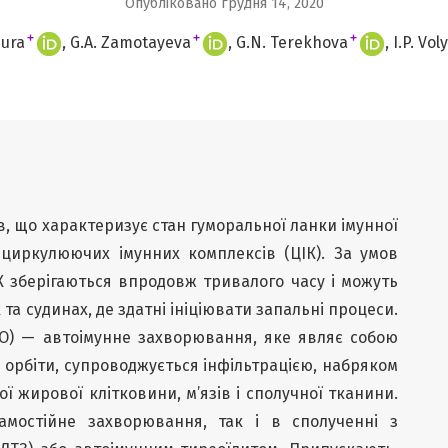
Опубліковано грудня 14, 2020
+
+
+
pura
G.A. Zamotayeva
G.N. Terekhova
I.P. Vol
, що характеризує стан гуморальної ланки імунної
 циркулюючих імунних комплексів (ЦІК). За умов
 зберігаються впродовж тривалого часу і можуть
 та судинах, де здатні ініціювати запальні процеси.
АО) — автоімунне захворювання, яке являє собою
орбіти, супроводжується інфільтрацією, набряком
ї жирової клітковини, м’язів і сполучної тканини.
амостійне захворювання, так і в сполученні з