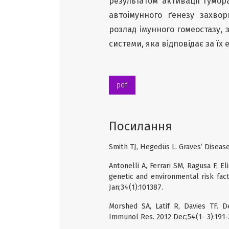
результатом активації гумор
автоімунного ґенезу захво
розлад імунного гомеостазу,
системи, яка відповідає за їх 
pdf
Посилання
Smith TJ, Hegedüs L. Graves’ Disease
Antonelli A, Ferrari SM, Ragusa F, Eli
genetic and environmental risk fac
Jan;34(1):101387.
Morshed SA, Latif R, Davies TF. D
Immunol Res. 2012 Dec;54(1- 3):191-