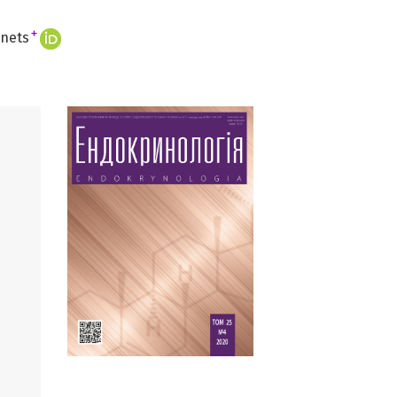
+
ynets