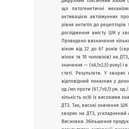
дифузним токсичним зобом (
що патогенетичні механіз
активацією автоімунних про
рівня антитіл до рецепторів
дослідження вмісту ЦІК у хв
Проведено визначення кількост
віком від 22 до 67 років (се
жінок та 10 чоловіків) на ДТЗ
значення — (46,1±2,5) року) і 
статі. Результати. У хворих
відповідний показник у донорів
од./мл проти (67,7±6,1) ум. од.
кількість осіб із високими зн
ДТЗ. Так, високі значення ЦІК 
хворих на ДТЗ, ускладнений АО
Висновки. Збільшення продукці