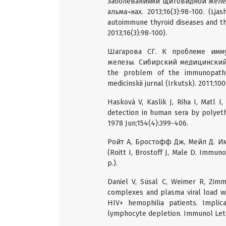
заболеваниями щитовидной желез
альма¬нах. 2013;16(3):98-100. (Lja
autoimmune thyroid diseases and th
2013;16(3):98-100).
Шагарова СГ. К проблеме имму
железы. Сибирский медицинский ж
the problem of the immunopathog
medicinskii jurnal (Irkutsk). 2011;100
Hasková V, Kaslik J, Riha I, Matl 
detection in human sera by polyeth
1978 Jun;154(4):399-406.
Ройт А, Бростофф Дж, Мейл Д. Имму
(Roitt I, Brostoff J, Male D. Immuno
p.).
Daniel V, Süsal C, Weimer R, Zim
complexes and plasma viral load w
HIV+ hemophilia patients. Impli
lymphocyte depletion. Immunol Lett.