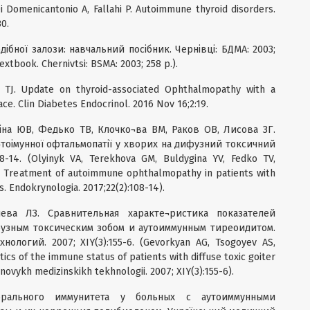
Di Domenicantonio A, Fallahi P. Autoimmune thyroid disorders.
0.
ібної залози: навчальний посібник. Чернівці: БДМА: 2003;
textbook. Chernivtsi: BSMA: 2003; 258 p.).
h TJ. Update on thyroid-associated Ophthalmopathy with a
ce. Clin Diabetes Endocrinol. 2016 Nov 16;2:19.
іна ЮВ, Федько ТВ, Клочко¬ва ВМ, Раков ОВ, Лисова ЗГ.
тоімунної офтальмопатії у хворих на дифузний токсичний
08-14. (Olyinyk VA, Terekhovа GM, Buldygina YV, Fedko TV,
. Treatment of autoimmune ophthalmopathy in patients with
s. Endokrynologia. 2017;22(2):108-14).
ева ЛЗ. Сравнительная характе¬ристика показателей
узным токсическим зобом и аутоиммунным тиреоидитом.
ологий. 2007; XIY(3):155-6. (Gevorkyan AG, Tsogoyev AS,
tics of the immune status of patients with diffuse toxic goiter
novykh medizinskikh tekhnologii. 2007; XIY(3):155-6).
рального иммунитета у больных с аутоиммунными