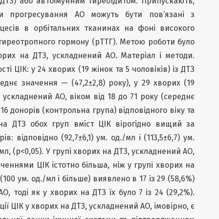
ДТЗ) або автоімунним тиреоїдитом. Припускають,
ми прогресування АО можуть бути пов’язані з
цесів в орбітальних тканинах на фоні високого
 тиреотропного гормону (рТТГ). Метою роботи було
орих на ДТЗ, ускладнений АО. Матеріал і методи.
і ЦІК: у 24 хворих (19 жінок та 5 чоловіків) із ДТЗ
реднє значення — (47,2±2,8) року), у 29 хворих (19
, ускладнений АО, віком від 18 до 71 року (середнє
в 16 донорів (контрольна група) відповідного віку та
 на ДТЗ обох груп вміст ЦІК вірогідно вищий за
: відповідно (92,7±6,1) ум. од./мл і (113,5±6,7) ум.
/мл, (р<0,05). У групі хворих на ДТЗ, ускладнений АО,
аченнями ЦІК істотно більша, ніж у групі хворих на
(100 ум. од./мл і більше) виявлено в 17 із 29 (58,6%)
, тоді як у хворих на ДТЗ їх було 7 із 24 (29,2%).
ї ЦІК у хворих на ДТЗ, ускладнений АО, імовірно, є