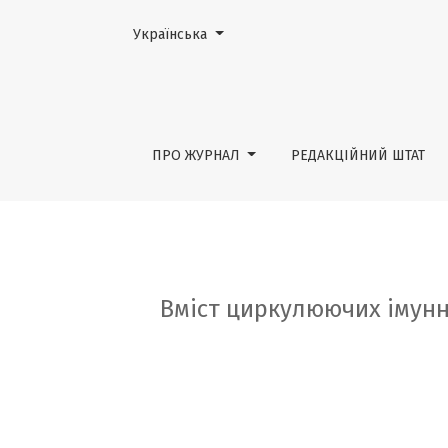
Змінити мову. Поточною мовою є:
Українська
Вміст циркулюючих імунних комплексів у
ПРО ЖУРНАЛ
РЕДАКЦІЙНИЙ ШТАТ
Вміст циркулюючих імунн