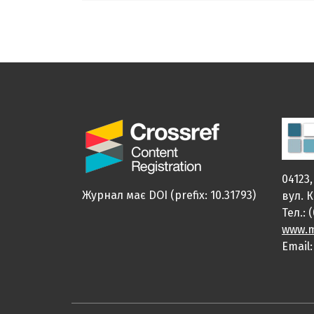
04123,
Журнал має DOI (prefix: 10.31793)
вул. 
Тел.: 
www.m
Email