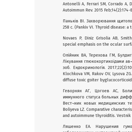
Antonelli A, Ferrari SM, Corrado A, 
Autoimmun Rev. 2015 Feb;14(2):174-8
Паньків ВІ. Захворювання щитопод
258 с. (Pankiv VI. Thyroid disease: a 
Novaes P, Diniz Grisolia AB, Smit
special emphasis on the ocular surfa
Олійник ВА, Терехова ГМ, Булдиг
Лікування глюкокортикоїдами ав¬
зоб. Ендокринологія. 2017;22(2):1
Klochkova VM, Rakov OV, Lysova ZG
diffuse toxic goiter byglucocorticoid
Геворкян АГ, Цогоев АС, Боли
иммунного статуса больных дифф
Вест¬ник новых медицинских техн
Boliyeva LZ. Comparative characteris
and autoimmune thyroiditis. Vestnik 
Ляшенко ЕА. Нарушения гумо