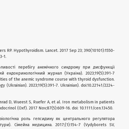
ters RP. Hypothyroidism. Lancet. 2017 Sep 23; 390(10101):1550-
3-1.
ливості перебігу анемічного синдрому при дисфункції
й ендокринологічний журнал (Україна). 2023;19(5):391-7
ities of the anemic syndrome course with thyroid dysfunction.
y (Ukrainian). 2023;19(5):391-7. Ukrainian). doi:10.22141/2224-
nrad D, Wueest S, Ruefer A, et al. Iron metabolism in patients
docrinol (Oxf). 2017 Nov;87(5):609-16. doi: 10.1111/cen.13450.
зіологічна роль гепсидину як центрального регулятора
тури). Сімейна медицина. 2017;(1):154-7 (Vydyborets SV,