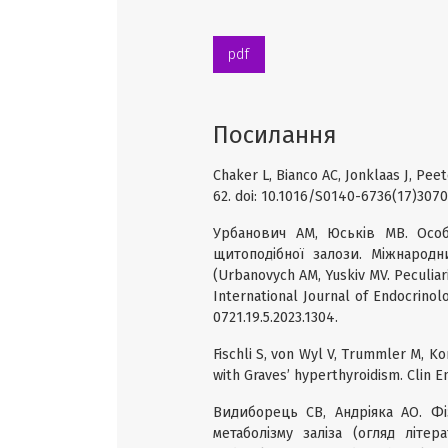
pdf
Посилання
Chaker L, Bianco AC, Jonklaas J, Pee
62. doi: 10.1016/S0140-6736(17)3070
Урбанович АМ, Юськів МВ. Особ
щитоподібної залози. Міжнародни
(Urbanovych AM, Yuskiv MV. Peculiar
International Journal of Endocrinolog
0721.19.5.2023.1304.
Fischli S, von Wyl V, Trummler M, Ko
with Graves’ hyperthyroidism. Clin En
Видиборець СВ, Андріяка АО. Фі
метаболізму заліза (огляд літера