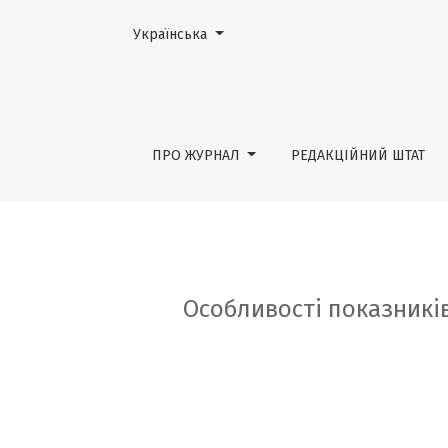
Змінити мову. Поточною мовою є:
Українська
Особливості показників обміну заліза в п
ПРО ЖУРНАЛ
РЕДАКЦІЙНИЙ ШТАТ
Особливості показників