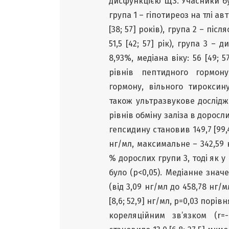
дисфункцією ЩЗ. Учасники бу
група 1 – гіпотиреоз на тлі ав
[38; 57] років), група 2 – піс
51,5 [42; 57] рік), група 3 –
8,93%, медіана віку: 56 [49;
рівнів пептидного гормону
гормону, вільного тироксину
також ультразвукове дослід
рівнів обміну заліза в дорос
гепсидину становив 149,7 [99,
нг/мл, максимальне – 342,59 
% дорослих групи 3, тоді як у 
було (р<0,05). Медіанне значе
(від 3,09 нг/мл до 458,78 нг/
[8,6; 52,9] нг/мл, р=0,03 пор
кореляційним зв’язком (r=-