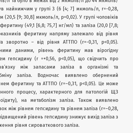
моль/л та було в межах від 2 мкмоль/л до 44 мкмоль/
в найнижчим у групі 3 (6 [4; 7] мкмоль/л, r=-0,28,
 (20,5 [9; 30,8] мкмоль/л, р=0,02). У групі чоловіків
итину (49,1 [6,8; 75,7] нг/мл) та заліза (20,0 [7,8;
показників феритину напряму залежало від рівня
та зворотно – від рівня АТТПО (r=-0,31, р<0,05).
аними даними, рівень феритину мав вірогідну
м гепсидину (r =+0,56, p<0,05), що свідчить про
зв’язку між запасами заліза в організмі та
бміну заліза. Водночас виявлено обернений
нем феритину та АТТПО (r=–0,31, p<0,05). Це може
унного процесу, характерного для патологій ЩЗ
оїдиту), на метаболізм заліза. Також виявлено
ок між рівнем гепсидину та рівнем заліза (r=–0,28,
 підвищений рівень гепсидину знижує вихід заліза з
иження рівня сироваткового заліза.