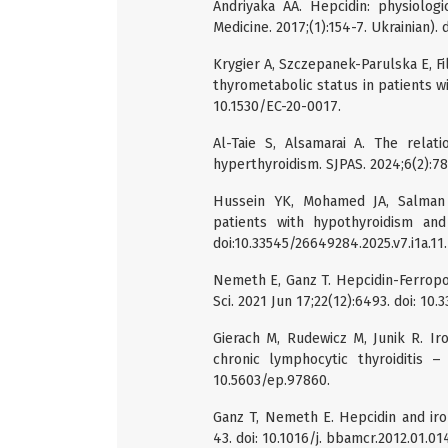
Andriyaka AA. Hepcidin: physiolog
Medicine. 2017;(1):154-7. Ukrainian).
Krygier A, Szczepanek-Parulska E, Fi
thyrometabolic status in patients wi
10.1530/EC-20-0017.
Al-Taie S, Alsamarai A. The relat
hyperthyroidism. SJPAS. 2024;6(2):78-
Hussein YK, Mohamed JA, Salman 
patients with hypothyroidism and i
doi:10.33545/26649284.2025.v7.i1a.11.
Nemeth E, Ganz T. Hepcidin-Ferropor
Sci. 2021 Jun 17;22(12):6493. doi: 10
Gierach M, Rudewicz M, Junik R. Ir
chronic lymphocytic thyroiditis – 
10.5603/ep.97860.
Ganz T, Nemeth E. Hepcidin and iro
43. doi: 10.1016/j. bbamcr.2012.01.01