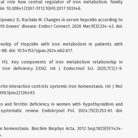
ical role how central regulator of iron metabolism. Family
 doi: 10.30841/2307-5112.1(69).2017.103346.
lipowicz D, Ruchała M. Changes in serum hepcidin according to
th Graves’ disease. Endocr Connect. 2020 Mar;9(3):234-42. doi:
ionship of Hepcidin with iron metabolism in patients with
88. doi: 10.54153/sjpas.2024.v6i2.617.
HS. Key components of iron metabolism relationship in
ron deficiency (IDA). Int J Endocrinol Sci. 2025;7(1),1-9.
tin interaction controls systemic iron homeostasis. Int J Mol
.3390/ijms22126493.
on and ferritin deficiency in women with hypothyroidism and
systematic review. Endokrynol Pol. 2024;75(3):253-61. doi:
n homeostasis. Biochim Biophys Acta. 2012 Sep;1823(9):1434-
4.