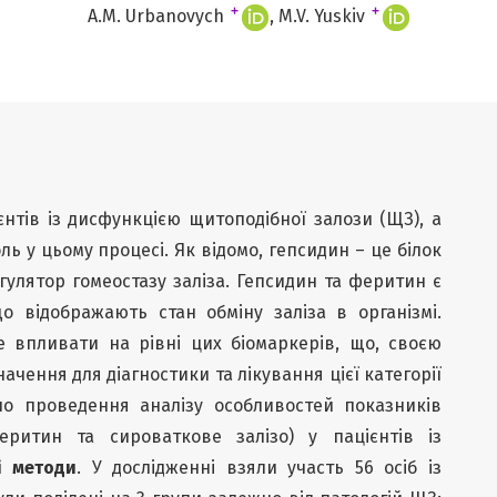
+
+
A.M. Urbanovych
M.V. Yuskiv
єнтів із дисфункцією щитоподібної залози (ЩЗ), а
ль у цьому процесі. Як відомо, гепсидин – це білок
гулятор гомеостазу заліза. Гепсидин та феритин є
 відображають стан обміну заліза в організмі.
 впливати на рівні цих біомаркерів, що, своєю
ачення для діагностики та лікування цієї категорії
о проведення аналізу особливостей показників
феритин та сироваткове залізо) у пацієнтів із
і методи
. У дослідженні взяли участь 56 осіб із