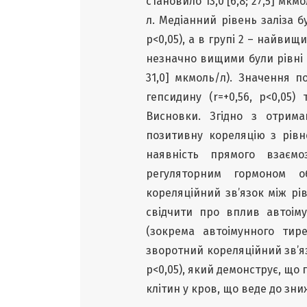
становило 13,0 [6,8; 27,5] мк
л. Медіанний рівень заліза бу
р<0,05), а в групі 2 – найвищим
незначно вищими були рівні фер
31,0] мкмоль/л). Значення 
гепсидину (r=+0,56, р<0,05) 
Висновки. Згідно з отрим
позитивну кореляцію з рівне
наявність прямого взаємо
регуляторним гормоном о
кореляційний зв’язок між рів
свідчити про вплив автоім
(зокрема автоімунного тире
зворотний кореляційний зв’яз
p<0,05), який демонструє, що
клітин у кров, що веде до зн