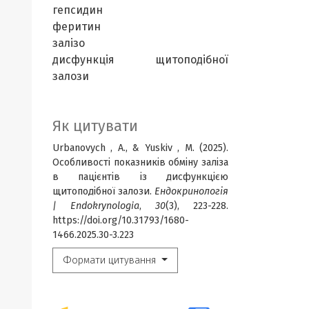
гепсидин
феритин
залізо
дисфункція щитоподібної
залози
Як цитувати
Urbanovych , A., & Yuskiv , M. (2025).
Особливості показників обміну заліза
в пацієнтів із дисфункцією
щитоподібної залози.
Ендокринологія
| Endokrynologia
,
30
(3), 223-228.
https://doi.org/10.31793/1680-
1466.2025.30-3.223
Формати цитування