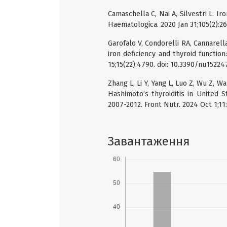
Camaschella C, Nai A, Silvestri L. Ir
Haematologica. 2020 Jan 31;105(2):26
Garofalo V, Condorelli RA, Cannarell
iron deficiency and thyroid functio
15;15(22):4790. doi: 10.3390/nu15224
Zhang L, Li Y, Yang L, Luo Z, Wu Z, W
Hashimoto’s thyroiditis in United 
2007-2012. Front Nutr. 2024 Oct 1;11
Завантаження