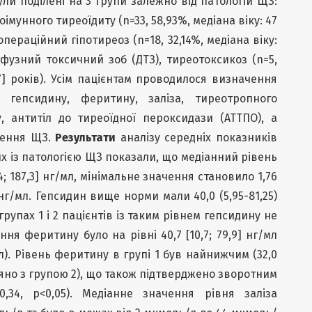
ли поділені на 3 групи залежно від патологій ЩЗ:
тоімунного тиреоїдиту (n=33, 58,93%, медіана віку: 47
ляопераційний гіпотиреоз (n=18, 32,14%, медіана віку:
 дифузний токсичний зоб (ДТЗ), тиреотоксикоз (n=5,
 57] років). Усім пацієнтам проводилося визначення
 гепсидину, феритину, заліза, тиреотропного
, антитіл до тиреоїдної пероксидази (АТТПО), а
ження ЩЗ.
Результати
аналізу середніх показників
лих із патологією ЩЗ показали, що медіанний рівень
4; 187,3] нг/мл, мінімальне значення становило 1,76
нг/мл. Гепсидин вище норми мали 40,0 (5,95-81,25)
групах 1 і 2 пацієнтів із таким рівнем гепсидину не
ння феритину було на рівні 40,7 [10,7; 79,9] нг/мл
мл). Рівень феритину в групі 1 був найнижчим (32,0
івняно з групою 2), що також підтверджено зворотним
0,34, р<0,05). Медіанне значення рівня заліза