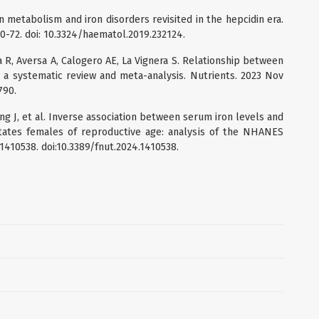
on metabolism and iron disorders revisited in the hepcidin era.
0-72. doi: 10.3324/haematol.2019.232124.
a R, Aversa A, Calogero AE, La Vignera S. Relationship between
n: a systematic review and meta-analysis. Nutrients. 2023 Nov
790.
ang J, et al. Inverse association between serum iron levels and
States females of reproductive age: analysis of the NHANES
:1410538. doi:10.3389/fnut.2024.1410538.