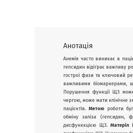
Анотація
Анемія часто виникає в паці
гепсидин відіграє важливу ро
гострої фази та ключовий ре
важливими біомаркерами, що
Порушення функції ЩЗ може
чергою, може мати клінічне зн
пацієнтів.
Метою
роботи бул
обміну заліза (гепсидин, 
дисфунккцією ЩЗ.
Матеріл 