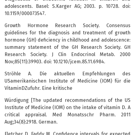
adolescents. Basel: S.Karger AG; 2003. p. 10728. doi:
10.1159/000073547.
Growth Hormone Research Society. Consensus
guidelines for the diagnosis and treatment of growth
hormone (GH) deficiency in childhood and adolescence:
summary statement of the GH Research Society. GH
Research Society. J Clin Endocrinol Metab. 2000
Nov;85(11):39903. doi: 10.1210/jcem.85.11.6984.
Ströhle A. Die aktuellen Empfehlungen des
USamerikanischen Institute of Medicine (IOM) für die
VitaminDZufuhr. Eine kritische
Würdigung [The updated recommendations of the US
Institute of Medicine (IOM) on the intake of vitamin D. A
critical appraisal. Med Monatsschr Pharm. 2011
Aug;34(8):2918. German.
Fletcher D, Faddy M. Confidence intervals for expected