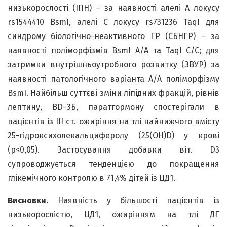
низькорослості (ІПН) – за наявності алелі А локусу
rs1544410 BsmI, алелі С локусу rs731236 TaqІ для
синдрому біологічно-неактивного ГР (СБНГР) – за
наявності поліморфізмів BsmI А/А та TaqI С/С; для
затримки внутрішньоутробного розвитку (ЗВУР) за
наявності патологічного варіанта А/А поліморфізму
BsmI. Найбільш суттєві зміни ліпідних фракцій, рівнів
лептину, ВD-ЗБ, паратгормону спостерігали в
пацієнтів із III ст. ожиріння на тлі найнижчого вмісту
25-гідроксихолекальциферолу (25(OH)D) у крові
(р<0,05). Застосування добавки віт. D3
супроводжується тенденцією до покращення
глікемічного контролю в 71,4% дітей із ЦД1.
Висновки.
Наявність у більшості пацієнтів із
низькорослістю, ЦД1, ожирінням на тлі ДГ