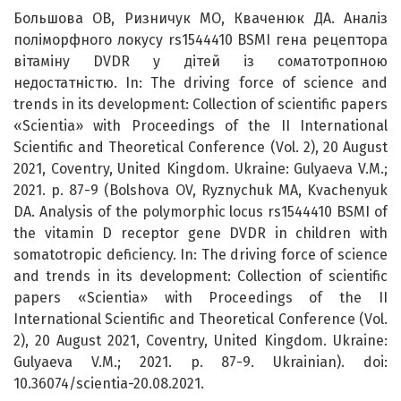
Большова ОВ, Ризничук МО, Кваченюк ДА. Аналіз
поліморфного локусу rs1544410 BSMI гена рецептора
вітаміну DVDR у дітей із соматотропною
недостатністю. In: The driving force of science and
trends in its development: Collection of scientific papers
«Scientia» with Proceedings of the II International
Scientific and Theoretical Conference (Vol. 2), 20 August
2021, Coventry, United Kingdom. Ukraine: Gulyaeva V.M.;
2021. p. 87-9 (Bolshova OV, Ryznychuk MA, Kvachenyuk
DA. Analysis of the polymorphic locus rs1544410 BSMI of
the vitamin D receptor gene DVDR in children with
somatotropic deficiency. In: The driving force of science
and trends in its development: Collection of scientific
papers «Scientia» with Proceedings of the II
International Scientific and Theoretical Conference (Vol.
2), 20 August 2021, Coventry, United Kingdom. Ukraine:
Gulyaeva V.M.; 2021. p. 87-9. Ukrainian). doi:
10.36074/scientia-20.08.2021.