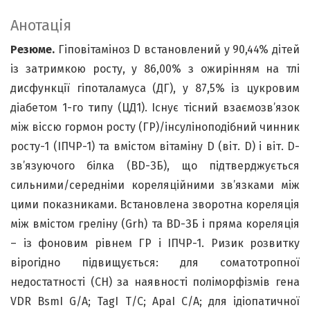
Анотація
Резюме.
Гіповітаміноз D встановлений у 90,44% дітей
із затримкою росту, у 86,00% з ожирінням на тлі
дисфункції гіпоталамуса (ДГ), у 87,5% із цукровим
діабетом 1-го типу (ЦД1). Існує тісний взаємозв’язок
між віссю гормон росту (ГР)/інсуліноподібний чинник
росту-1 (ІПЧР-1) та вмістом вітаміну D (віт. D) і віт. D-
зв’язуючого білка (ВD-ЗБ), що підтверджується
сильними/середніми кореляційними зв’язками між
цими показниками. Встановлена зворотна кореляція
між вмістом греліну (Grh) та ВD-ЗБ і пряма кореляція
– із фоновим рівнем ГР і ІПЧР-1. Ризик розвитку
вірогідно підвищується: для соматотропної
недостатності (СН) за наявності поліморфізмів гена
VDR BsmI G/А; TagI Т/С; ApaI С/А; для ідіопатичної