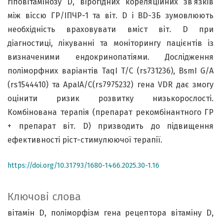
гіповітамінозу D, вірогідних кореляційних зв’язків
між віссю ГР/ІПЧР-1 та віт. D і ВD-ЗБ зумовлюють
необхідність враховувати вміст віт. D при
діагностиці, лікуванні та моніторингу пацієнтів із
визначеними ендокринопатіями. Дослідження
поліморфних варіантів TaqI T/C (rs731236), BsmI G/A
(rs1544410) та ApaIA/C(rs7975232) гена VDR дає змогу
оцінити ризик розвитку низькорослості.
Комбінована терапія (препарат рекомбінантного ГР
+ препарат віт. D) призводить до підвищення
ефективності ріст-стимулюючої терапії.
https://doi.org/10.31793/1680-1466.2025.30-1.16
Ключові слова
вітамін D
поліморфізм гена рецептора вітаміну D