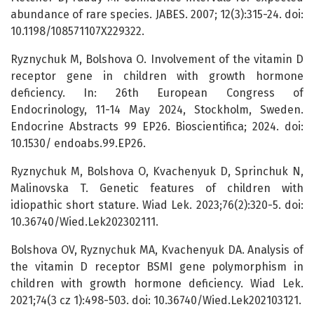
abundance of rare species. JABES. 2007; 12(3):315-24. doi:
10.1198/108571107X229322.
Ryznychuk M, Bolshova O. Involvement of the vitamin D
receptor gene in children with growth hormone
deficiency. In: 26th European Congress of
Endocrinology, 11-14 May 2024, Stockholm, Sweden.
Endocrine Abstracts 99 EP26. Bioscientifica; 2024. doi:
10.1530/ endoabs.99.EP26.
Ryznychuk M, Bolshova O, Kvachenyuk D, Sprinchuk N,
Malinovska T. Genetic features of children with
idiopathic short stature. Wiad Lek. 2023;76(2):320-5. doi:
10.36740/Wied.Lek202302111.
Bolshova OV, Ryznychuk MA, Kvachenyuk DA. Аnalysis of
the vitamin D receptor BSMI gene polymorphism in
children with growth hormone deficiency. Wiad Lek.
2021;74(3 cz 1):498-503. doi: 10.36740/Wied.Lek202103121.