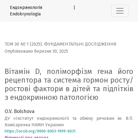
Вітамін D, поліморфізм гена його рецептора та система
Ендокринологія |
Endokrynologia
ТОМ 30 № 1 (2025)
,
ФУНДАМЕНТАЛЬНІ ДОСЛІДЖЕННЯ
Опубліковано березня 30, 2025
Вітамін D, поліморфізм гена його
рецептора та система гормон росту/
ростові фактори в дітей та підлітків
з ендокринною патологією
O.V. Bolshova
ДУ «Інститут ендокринології та обміну речовин ім. В.П.
Комісаренка НАМН України»
https://orcid.org/0000-0003-1999-6031
Відомості про автора