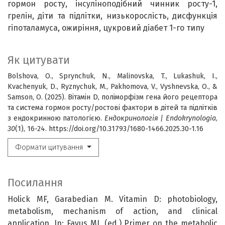
гормон росту
інсуліноподібний чинник росту-1
грелін
діти та підлітки
низькорослість
дисфункція
гіпоталамуса
ожиріння
цукровий діабет 1-го типу
Як цитувати
Bolshova, O., Sprynchuk, N., Malinovska, T., Lukashuk, I.,
Kvachenyuk, D., Ryznychuk, M., Pakhomova, V., Vyshnevska, O., &
Samson, O. (2025). Вітамін D, поліморфізм гена його рецептора
та система гормон росту/ростові фактори в дітей та підлітків
з ендокринною патологією.
Ендокринологія | Endokrynologia
,
30
(1), 16-24. https://doi.org/10.31793/1680-1466.2025.30-1.16
Формати цитування
Посилання
Holick MF, Garabedian M. Vitamin D: photobiology,
metabolism, mechanism of action, and clinical
application. In: Favus MJ. (ed.) Primer on the metabolic