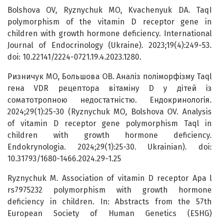
Bolshova OV, Ryznychuk MO, Kvachenyuk DA. TaqI
polymorphism of the vitamin D receptor gene in
children with growth hormone deficiency. International
Journal of Endocrinology (Ukraine). 2023;19(4):249-53.
doi: 10.22141/2224-0721.19.4.2023.1280.
Ризничук МО, Большова ОВ. Аналіз поліморфізму Taql
гена VDR рецептора вітаміну D у дітей із
соматотропною недостатністю. Ендокринологія.
2024;29(1):25-30 (Ryznychuk MO, Bolshova OV. Analysis
of vitamin D receptor gene polymorphism Taql in
children with growth hormone deficiency.
Endokrynologia. 2024;29(1):25-30. Ukrainian). doi:
10.31793/1680-1466.2024.29-1.25
Ryznychuk M. Association of vitamin D receptor Apa l
rs7975232 polymorphism with growth hormone
deficiency in children. In: Abstracts from the 57th
European Society of Human Genetics (ESHG)