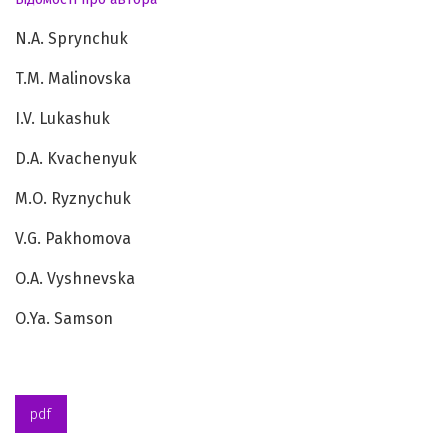
N.A. Sprynchuk
T.M. Malinovska
I.V. Lukashuk
D.A. Kvachenyuk
M.O. Ryznychuk
V.G. Pakhomova
O.A. Vyshnevska
O.Ya. Samson
pdf