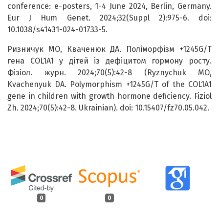
conference: e-posters, 1-4 June 2024, Berlin, Germany.
Eur J Hum Genet. 2024;32(Suppl 2):975-6. doi:
10.1038/s41431-024-01733-5.
Ризничук МО, Кваченюк ДА. Поліморфізм +1245G/T
гена COL1A1 у дітей із дефіцитом гормону росту.
Фізіол. журн. 2024;70(5):42-8 (Ryznychuk MO,
Kvachenyuk DA. Polymorphism +1245G/T of the COL1A1
gene in children with growth hormone deficiency. Fiziol
Zh. 2024;70(5):42-8. Ukrainian). doi: 10.15407/fz70.05.042.
0
0