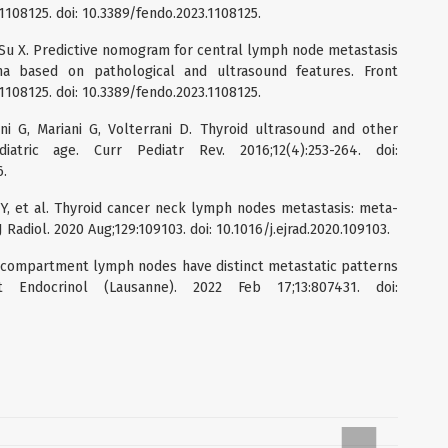
:1108125. doi: 10.3389/fendo.2023.1108125.
, Su X. Predictive nomogram for central lymph node metastasis
oma based on pathological and ultrasound features. Front
:1108125. doi: 10.3389/fendo.2023.1108125.
oni G, Mariani G, Volterrani D. Thyroid ultrasound and other
atric age. Curr Pediatr Rev. 2016;12(4):253-264. doi:
.
Fei Y, et al. Thyroid cancer neck lymph nodes metastasis: meta-
J Radiol. 2020 Aug;129:109103. doi: 10.1016/j.ejrad.2020.109103.
al compartment lymph nodes have distinct metastatic patterns
 Endocrinol (Lausanne). 2022 Feb 17;13:807431. doi: