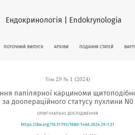
ї карциноми щитоподібної залози до лімфовузлів шиї за
Ендокринологія | Endokrynologia
ПОТОЧНИЙ ВИПУСК
АРХІВИ
ПОДАННЯ СТАТЕЙ
ВАРТ
Том 29 № 1 (2024)
ння папілярної карциноми щитоподібно
за доопераційного статусу пухлини N0
ОРИГІНАЛЬНІ ДОСЛІДЖЕННЯ
https://doi.org/10.31793/1680-1466.2024.29-1.31