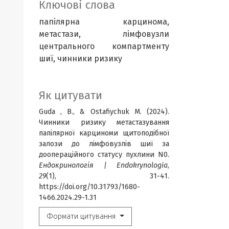
Ключові слова
папілярна карцинома,
метастази, лімфовузли
центрального компартменту
шиї, чинники ризику
Як цитувати
Guda , B., & Оstafiychuk M. (2024).
Чинники ризику метастазування
папілярної карциноми щитоподібної
залози до лімфовузлів шиї за
доопераційного статусу пухлини N0.
Ендокринологія | Endokrynologia
,
29
(1), 31-41.
https://doi.org/10.31793/1680-
1466.2024.29-1.31
Формати цитування