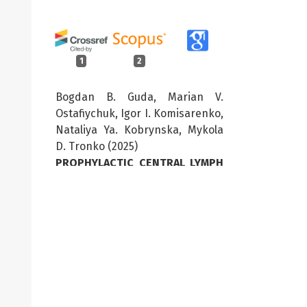
1
2
Bogdan B. Guda, Marian V.
Оstafiychuk, Igor I. Komisarenko,
Nataliya Ya. Kobrynska, Mykola
D. Tronko (2025)
PROPHYLACTIC CENTRAL LYMPH
NODE DISSECTION DURING
THYROIDECTOMY TO TREAT
PAPILLARY THYROID CARCINOMA.
Clinical and Preventive Medicine,
38.
10.31612/2616-4868.6.2025.04
Kuchmenko T.M. (2025)
Retrospective study of signs of