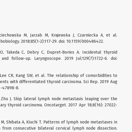
iechowska M, Jarzab M, Krajewska J, Czarniecka A, et al.
hobiology. 2018;85(1-2):117-29. doi: 10.1159/000486422.
O, Takeda C, Debry C, Dupret-Bories A. Incidental thyroid
 and follow-up. Laryngoscope. 2019 Jul;129(7):1722-6. doi:
Lee CR, Kang SW, et al. The relationship of comorbidities to
ents with differentiated thyroid carcinoma. Sci Rep. 2019 Aug
9-47898-8.
R, Zhu J. Skip lateral lymph node metastasis leaping over the
ary thyroid carcinoma. Oncotarget. 2017 Apr 18;8(16): 27022-
 M, Shibata A, Kiuchi T. Patterns of lymph node metastases in
s from consecutive bilateral cervical lymph node dissection.