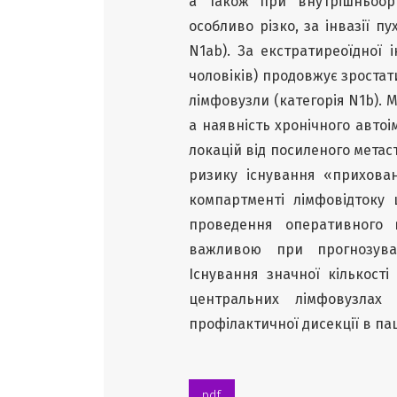
а також при внутрішньоорг
особливо різко, за інвазії п
N1ab). За екстратиреоїдної 
чоловіків) продовжує зроста
лімфовузли (категорія N1b). 
а наявність хронічного автоі
локацій від посиленого метас
ризику існування «прихова
компартменті лімфовідтоку
проведення оперативного 
важливою при прогнозуван
Існування значної кількості
центральних лімфовузлах 
профілактичної дисекції в па
pdf