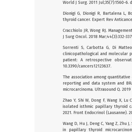
World J Surg. 2011 Jul;35(7):1560-6.
Dionigi G, Dionigi R, Bartalena L, B
thyroid cancer. Expert Rev Anticance
Cracchiolo JR, Wong RJ. Management o
J Surg Oncol. 2018 Mar;44(3):332-337.
Sorrenti S, Carbotta G, Di Matteo 
clinicopathological and molecular 
patient: A retrospective observat
10.3390/cancers12123637.
The association among quantitative
reporting and data system and BRA
microcarcinoma. Ultrasound Q. 2019
Zhao Y, Shi W, Dong F, Wang X, Lu C
isolated isthmic papillary thyroid
2021. Front Endocrinol (Lausanne). 2
Wang D, Hu J, Deng C, Yang Z, Zhu J
in papillary thyroid microcarcin