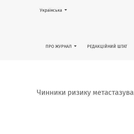
Змінити мову. Поточною мовою є:
Українська
Чинники ризику метастазування папілярно
ПРО ЖУРНАЛ
РЕДАКЦІЙНИЙ ШТАТ
Чинники ризику метастазува