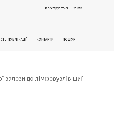
Зареєструватися
Увійти
 доопераційного статусу пухлини N0
ІСТЬ ПУБЛІКАЦІЇ
КОНТАКТИ
ПОШУК
ї залози до лімфовузлів шиї