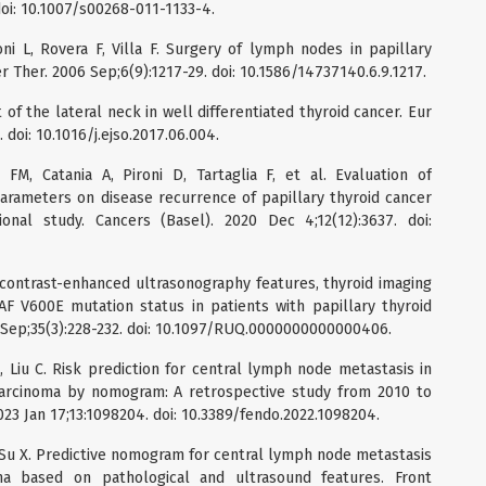
 doi: 10.1007/s00268-011-1133-4.
oni L, Rovera F, Villa F. Surgery of lymph nodes in papillary
r Ther. 2006 Sep;6(9):1217-29. doi: 10.1586/14737140.6.9.1217.
f the lateral neck in well differentiated thyroid cancer. Eur
 doi: 10.1016/j.ejso.2017.06.004.
FM, Catania A, Pironi D, Tartaglia F, et al. Evaluation of
parameters on disease recurrence of papillary thyroid cancer
ional study. Cancers (Basel). 2020 Dec 4;12(12):3637. doi:
 contrast-enhanced ultrasonography features, thyroid imaging
F V600E mutation status in patients with papillary thyroid
 Sep;35(3):228-232. doi: 10.1097/RUQ.0000000000000406.
, Liu C. Risk prediction for central lymph node metastasis in
 carcinoma by nomogram: A retrospective study from 2010 to
023 Jan 17;13:1098204. doi: 10.3389/fendo.2022.1098204.
, Su X. Predictive nomogram for central lymph node metastasis
oma based on pathological and ultrasound features. Front