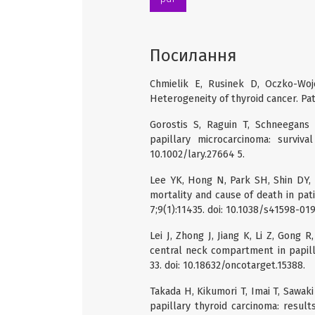
Посилання
Chmielik E, Rusinek D, Oczko-Wojc
Heterogeneity of thyroid cancer. Pat
Gorostis S, Raguin T, Schneegans 
papillary microcarcinoma: survival
10.1002/lary.27664 5.
Lee YK, Hong N, Park SH, Shin DY, 
mortality and cause of death in pati
7;9(1):11435. doi: 10.1038/s41598-01
Lei J, Zhong J, Jiang K, Li Z, Gong 
central neck compartment in papill
33. doi: 10.18632/oncotarget.15388.
Takada H, Kikumori T, Imai T, Sawaki
papillary thyroid carcinoma: result