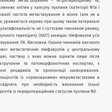
анному метастазуванні – інтратиреоїдному та,
ухлинних клітин у капсулу пухлини (категорії N1a і
інвазії частота метастазування в жінок (але не в
ти; уражаються окремо при цьому також латеральні
Мультифокальність не є суттєвим чинником ризику,
мунного тиреоїдиту (ХАІТ) захищає лімфовузли усіх
тазування ПК. Висновки. Оцінка чинників високого
них» метастатичних лімфовузлів у центральному
 шиї, частину з яких можна оцінити лише після
втручання та патоморфологічних експертиз, є
ні рецидивів та пролонгації захворювання.
 пацієнтів із «прихованими» мікрометастазами в
свідчить про необхідність виконання їхньої
цієнтів із передопераційним статусом пухлини N0.