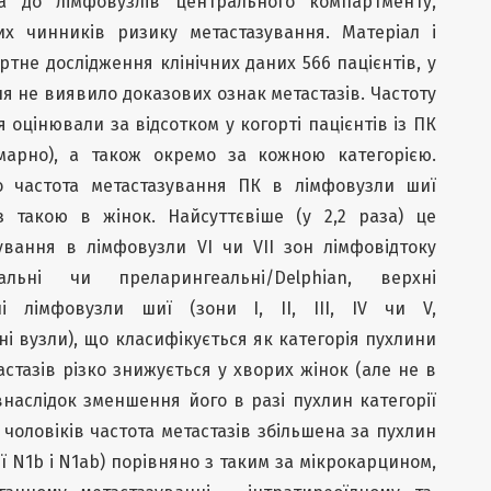
а до лімфовузлів центрального компартменту,
х чинників ризику метастазування. Матеріал і
тне дослідження клінічних даних 566 пацієнтів, у
я не виявило доказових ознак метастазів. Частоту
 оцінювали за відсотком у когорті пацієнтів із ПК
умарно), а також окремо за кожною категорією.
що частота метастазування ПК в лімфовузли шиї
з такою в жінок. Найсуттєвіше (у 2,2 раза) це
ування в лімфовузли VI чи VII зон лімфовідтоку
еальні чи преларингеальні/Delphian, верхні
чні лімфовузли шиї (зони I, II, III, IV чи V,
і вузли), що класифікується як категорія пухлини
стазів різко знижується у хворих жінок (але не в
в внаслідок зменшення його в разі пухлин категорії
 в чоловіків частота метастазів збільшена за пухлин
ії N1b і N1ab) порівняно з таким за мікрокарцином,