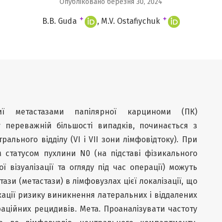
Опубліковано березня 30, 2024
+
+
B.B. Guda
M.V. Оstafiychuk
ї метастазами папілярної карциноми (ПК)
у переважній більшості випадків, починається з
ального відділу (VI і VII зони лімфовідтоку). При
 статусом пухлини N0 (на підставі фізикального
 візуалізації та огляду під час операції) можуть
ази (метастази) в лімфовузлах цієї локалізації, що
ації ризику виникнення латеральних і віддалених
раційних рецидивів. Мета. Проаналізувати частоту