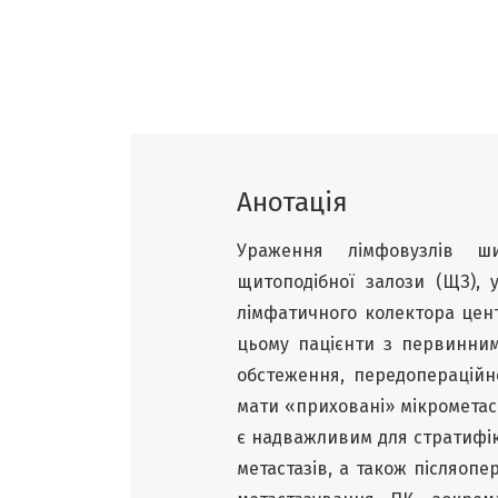
Анотація
Ураження лімфовузлів ши
щитоподібної залози (ЩЗ), 
лімфатичного колектора центр
цьому пацієнти з первинним
обстеження, передопераційної
мати «приховані» мікрометаст
є надважливим для стратифік
метастазів, а також післяопе