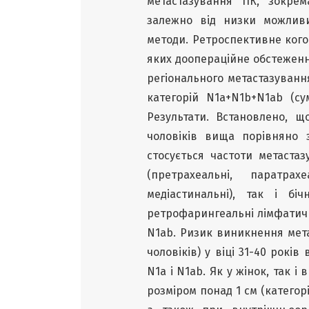
метастазування ПК, зокрем
залежно від низки можливи
методи. Ретроспективне когор
яких доопераційне обстеженн
регіонального метастазування
категорій N1a+N1b+N1ab (с
Результати. Встановлено, 
чоловіків вища порівняно 
стосується частоти метастаз
(претрахеальні, паратрах
медіастинальні), так і бі
ретрофарингеальні лімфатичн
N1ab. Ризик виникнення мета
чоловіків) у віці 31-40 рокі
N1a і N1ab. Як у жінок, так і
розміром понад 1 см (категор