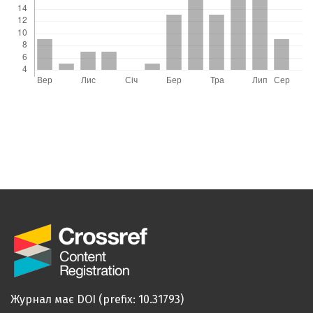
та вплив комбінованого фітопрепарату звіробою
та валеріани на вуглеводний обмін та
психоемоційний стан пацієнтів із тривожно-
депресивним синдромом.
Endokrynologia,
29
(3),
254.
10.31793/1680-1466.2024.29-3.254
Журнал має DOI (prefix: 10.31793)