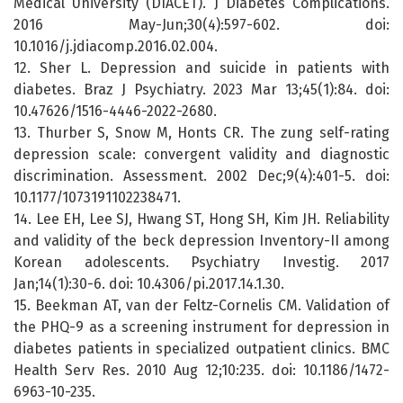
Medical University (DIACET). J Diabetes Complications.
2016 May-Jun;30(4):597-602. doi:
10.1016/j.jdiacomp.2016.02.004.
12. Sher L. Depression and suicide in patients with
diabetes. Braz J Psychiatry. 2023 Mar 13;45(1):84. doi:
10.47626/1516-4446-2022-2680.
13. Thurber S, Snow M, Honts CR. The zung self-rating
depression scale: convergent validity and diagnostic
discrimination. Assessment. 2002 Dec;9(4):401-5. doi:
10.1177/1073191102238471.
14. Lee EH, Lee SJ, Hwang ST, Hong SH, Kim JH. Reliability
and validity of the beck depression Inventory-II among
Korean adolescents. Psychiatry Investig. 2017
Jan;14(1):30-6. doi: 10.4306/pi.2017.14.1.30.
15. Beekman AT, van der Feltz-Cornelis CM. Validation of
the PHQ-9 as a screening instrument for depression in
diabetes patients in specialized outpatient clinics. BMC
Health Serv Res. 2010 Aug 12;10:235. doi: 10.1186/1472-
6963-10-235.