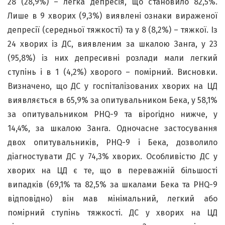
28 (28,9%) – легка депресія, що становило 82,5%.
Лише в 9 хворих (9,3%) виявлені ознаки вираженої
депресії (середньої тяжкості) та у 8 (8,2%) – тяжкої. Із
24 хворих із ДС, виявленим за шкалою Занга, у 23
(95,8%) із них депресивні розлади мали легкий
ступінь і в 1 (4,2%) хворого – помірний. Висновки.
Визначено, що ДС у госпіталізованих хворих на ЦД
виявляється в 65,9% за опитувальником Бека, у 58,1%
за опитувальником PHQ-9 та вірогідно нижче, у
14,4%, за шкалою Занга. Одночасне застосування
двох опитувальників, PHQ-9 і Бека, дозволило
діагностувати ДС у 74,3% хворих. Особливістю ДС у
хворих на ЦД є те, що в переважній більшості
випадків (69,1% та 82,5% за шкалами Бека та PHQ-9
відповідно) він мав мінімальний, легкий або
помірний ступінь тяжкості. ДС у хворих на ЦД