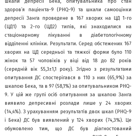
шкали депресії Бека, опитувальника про стан
здоров’я паціента-9 (PHQ-9) та шкали самооцінки
депресії Занга проведене в 167 хворих на ЦД 1-го
(ЦД1) та 2-го (ЦД2) типів, які знаходилися на
стаціонарному лікуванні в діабетологічному
відділенні клініки. Результати. Серед обстежених 167
хворих на ЦД середньої та тяжкої форми було 110
жінок та 57 чоловіків у віці від 18 до 82 років
(середній вік 55,3±1,1 року). Згідно з результатами
опитування ДС спостерігався в 110 з них (65,9%) за
шкалою Бека, та в 97 (58,1%) за опитувальником PHQ-
9. У цій же групі осіб опитування за шкалою Занга
виявило депресивні розлади лише у 24 хворих
(14,4%). З урахуванням результатів двох шкал (PHQ-9
і Бека) ДС був виявлений у 124 хворих (74,3%). Це
обумовлено тим, що ДС був діагностований