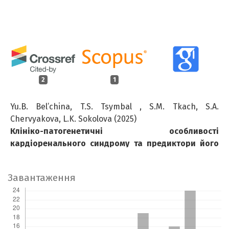
2
1
Yu.B. Bel’china, T.S. Tsymbal , S.M. Tkach, S.A.
Chervyakova, L.K. Sokolova (2025)
Клініко-патогенетичні особливості
кардіоренального синдрому та предиктори його
формування у хворих на цукровий діабет 1-г о та
2-го типу в постковідному періоді.
Endokrynologia,
Завантаження
30
(3),
200.
10.31793/1680-1466.2025.30-3.200
S.M. Tkach (2024)
Депресивні розлади у хворих на цукровий діабет