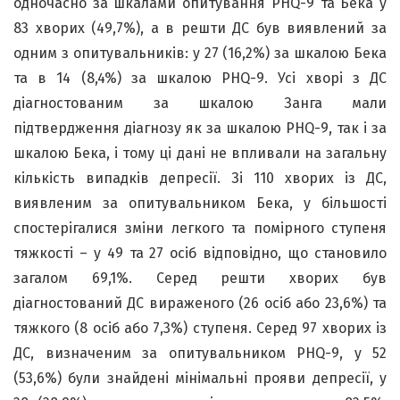
одночасно за шкалами опитування PHQ-9 та Бека у
83 хворих (49,7%), а в решти ДС був виявлений за
одним з опитувальників: у 27 (16,2%) за шкалою Бека
та в 14 (8,4%) за шкалою PHQ-9. Усі хворі з ДС
діагностованим за шкалою Занга мали
підтвердження діагнозу як за шкалою PHQ-9, так і за
шкалою Бека, і тому ці дані не впливали на загальну
кількість випадків депресії. Зі 110 хворих із ДС,
виявленим за опитувальником Бека, у більшості
спостерігалися зміни легкого та помірного ступеня
тяжкості – у 49 та 27 осіб відповідно, що становило
загалом 69,1%. Серед решти хворих був
діагностований ДС вираженого (26 осіб або 23,6%) та
тяжкого (8 осіб або 7,3%) ступеня. Серед 97 хворих із
ДС, визначеним за опитувальником PHQ-9, у 52
(53,6%) були знайдені мінімальні прояви депресії, у