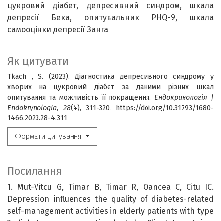
цукровий діабет, депресивний синдром, шкала
депресії Бека, опитувальник PHQ-9, шкала
самооцінки депресії Занга
Як цитувати
Tkach , S. (2023). Діагностика депресивного синдрому у
хворих на цукровий діабет за даними різних шкал
опитування та можливість її покращення.
Ендокринологія |
Endokrynologia
,
28
(4), 311-320. https://doi.org/10.31793/1680-
1466.2023.28-4.311
Формати цитування
Посилання
1. Mut-Vitcu G, Timar B, Timar R, Oancea C, Citu IC.
Depression influences the quality of diabetes-related
self-management activities in elderly patients with type