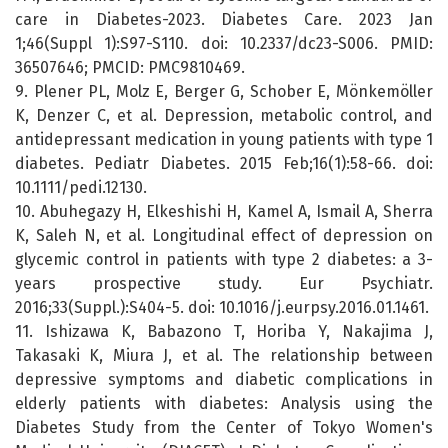
care in Diabetes-2023. Diabetes Care. 2023 Jan
1;46(Suppl 1):S97-S110. doi: 10.2337/dc23-S006. PMID:
36507646; PMCID: PMC9810469.
9. Plener PL, Molz E, Berger G, Schober E, Mönkemöller
K, Denzer C, et al. Depression, metabolic control, and
antidepressant medication in young patients with type 1
diabetes. Pediatr Diabetes. 2015 Feb;16(1):58-66. doi:
10.1111/pedi.12130.
10. Abuhegazy H, Elkeshishi H, Kamel A, Ismail A, Sherra
K, Saleh N, et al. Longitudinal effect of depression on
glycemic control in patients with type 2 diabetes: a 3-
years prospective study. Eur Psychiatr.
2016;33(Suppl.):S404-5. doi: 10.1016/j.eurpsy.2016.01.1461.
11. Ishizawa K, Babazono T, Horiba Y, Nakajima J,
Takasaki K, Miura J, et al. The relationship between
depressive symptoms and diabetic complications in
elderly patients with diabetes: Analysis using the
Diabetes Study from the Center of Tokyo Women's