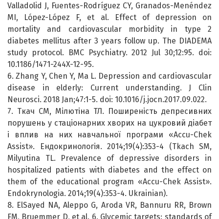
Valladolid J, Fuentes-Rodríguez CY, Granados-Menéndez
MI, López-López F, et al. Effect of depression on
mortality and cardiovascular morbidity in type 2
diabetes mellitus after 3 years follow up. The DIADEMA
study protocol. BMC Psychiatry. 2012 Jul 30;12:95. doi:
10.1186/1471-244X-12-95.
6. Zhang Y, Chen Y, Ma L. Depression and cardiovascular
disease in elderly: Current understanding. J Clin
Neurosci. 2018 Jan;47:1-5. doi: 10.1016/j.jocn.2017.09.022.
7. Ткач СМ, Мілютіна ТЛ. Поширеність депресивних
порушень у стаціонарних хворих на цукровий діабет
і вплив на них навчальної програми «Accu-Chek
Assist». Ендокринологія. 2014;19(4):353-4 (Tkach SM,
Milyutina TL. Prevalence of depressive disorders in
hospitalized patients with diabetes and the effect on
them of the educational program «Accu-Chek Assist».
Endokrynologia. 2014;19(4):353-4. Ukrainian).
8. ElSayed NA, Aleppo G, Aroda VR, Bannuru RR, Brown
FM, Bruemmer D, et al. 6. Glycemic targets: standards of