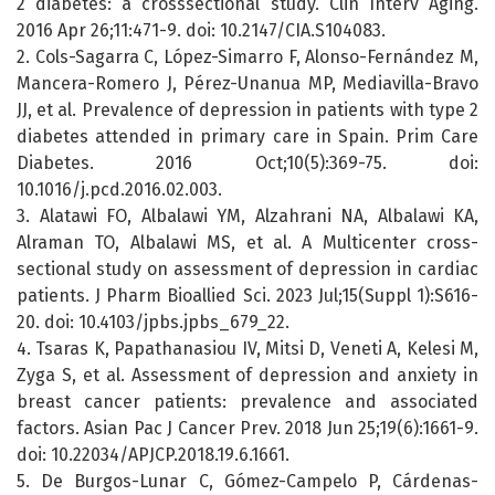
2 diabetes: a crosssectional study. Clin Interv Aging.
2016 Apr 26;11:471-9. doi: 10.2147/CIA.S104083.
2. Cols-Sagarra C, López-Simarro F, Alonso-Fernández M,
Mancera-Romero J, Pérez-Unanua MP, Mediavilla-Bravo
JJ, et al. Prevalence of depression in patients with type 2
diabetes attended in primary care in Spain. Prim Care
Diabetes. 2016 Oct;10(5):369-75. doi:
10.1016/j.pcd.2016.02.003.
3. Alatawi FO, Albalawi YM, Alzahrani NA, Albalawi KA,
Alraman TO, Albalawi MS, et al. A Multicenter cross-
sectional study on assessment of depression in cardiac
patients. J Pharm Bioallied Sci. 2023 Jul;15(Suppl 1):S616-
20. doi: 10.4103/jpbs.jpbs_679_22.
4. Tsaras K, Papathanasiou IV, Mitsi D, Veneti A, Kelesi M,
Zyga S, et al. Assessment of depression and anxiety in
breast cancer patients: prevalence and associated
factors. Asian Pac J Cancer Prev. 2018 Jun 25;19(6):1661-9.
doi: 10.22034/APJCP.2018.19.6.1661.
5. De Burgos-Lunar C, Gómez-Campelo P, Cárdenas-