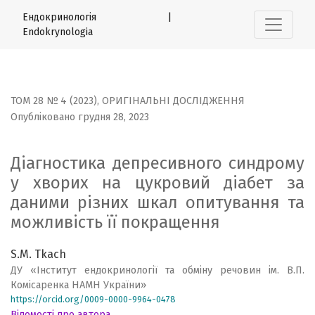
Діагностика депресивного синдрому у хворих на цукро
Ендокринологія |
Endokrynologia
ТОМ 28 № 4 (2023)
,
ОРИГІНАЛЬНІ ДОСЛІДЖЕННЯ
Опубліковано грудня 28, 2023
Діагностика депресивного синдрому
у хворих на цукровий діабет за
даними різних шкал опитування та
можливість її покращення
S.M. Tkach
ДУ «Інститут ендокринології та обміну речовин ім. В.П.
Комісаренка НАМН України»
https://orcid.org/0009-0000-9964-0478
Відомості про автора