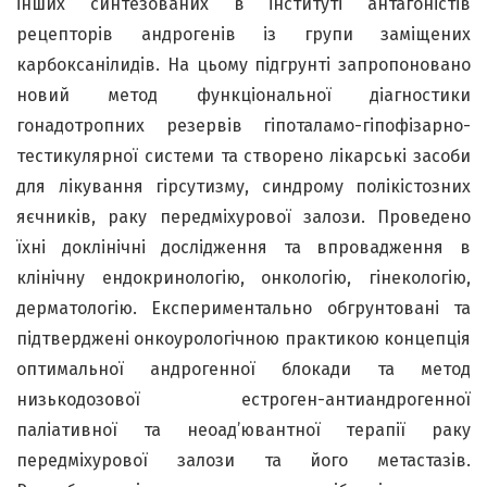
інших синтезованих в інституті антагоністів
рецепторів андрогенів із групи заміщених
карбоксанілидів. На цьому підгрунті запропоновано
новий метод функціональної діагностики
гонадотропних резервів гіпоталамо-гіпофізарно-
тестикулярної системи та створено лікарські засоби
для лікування гірсутизму, синдрому полікістозних
яєчників, раку передміхурової залози. Проведено
їхні доклінічні дослідження та впровадження в
клінічну ендокринологію, онкологію, гінекологію,
дерматологію. Експериментально обгрунтовані та
підтверджені онкоурологічною практикою концепція
оптимальної андрогенної блокади та метод
низькодозової естроген-антиандрогенної
паліативної та неоад’ювантної терапії раку
передміхурової залози та його метастазів.