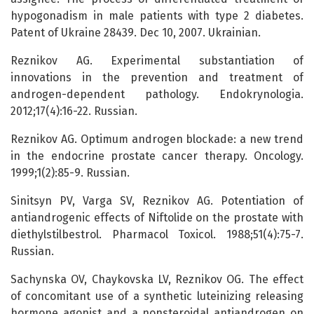
hypogonadism in male patients with type 2 diabetes.
Patent of Ukraine 28439. Dec 10, 2007. Ukrainian.
Reznikov AG. Experimental substantiation of
innovations in the prevention and treatment of
androgen-dependent pathology. Endokrynologia.
2012;17(4):16-22. Russian.
Reznikov AG. Optimum androgen blockade: a new trend
in the endocrine prostate cancer therapy. Oncology.
1999;1(2):85-9. Russian.
Sinitsyn PV, Varga SV, Reznikov AG. Potentiation of
antiandrogenic effects of Niftolide on the prostate with
diethylstilbestrol. Pharmacol Toxicol. 1988;51(4):75-7.
Russian.
Sachynska OV, Chaykovska LV, Reznikov OG. The effect
of concomitant use of a synthetic luteinizing releasing
hormone agonist and a nonsteroidal antiandrogen on