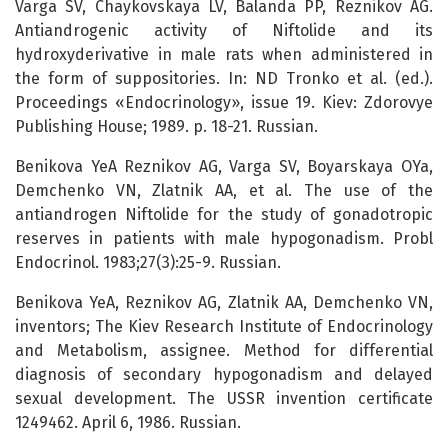
Varga SV, Chaykovskaya LV, Balanda PP, Reznikov AG.
Antiandrogenic activity of Niftolide and its
hydroxyderivative in male rats when administered in
the form of suppositories. In: ND Tronko et al. (ed.).
Proceedings «Endocrinology», issue 19. Kiev: Zdorovye
Publishing House; 1989. p. 18-21. Russian.
Benikova YeA Reznikov AG, Varga SV, Boyarskaya OYa,
Demchenko VN, Zlatnik AA, et al. The use of the
antiandrogen Niftolide for the study of gonadotropic
reserves in patients with male hypogonadism. Probl
Endocrinol. 1983;27(3):25-9. Russian.
Benikova YeA, Reznikov AG, Zlatnik AA, Demchenko VN,
inventors; The Kiev Research Institute of Endocrinology
and Metabolism, assignee. Method for differential
diagnosis of secondary hypogonadism and delayed
sexual development. The USSR invention certificate
1249462. April 6, 1986. Russian.