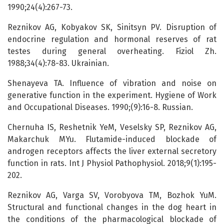
1990;24(4):267-73.
Reznikov AG, Kobyakov SK, Sinitsyn PV. Disruption of
endocrine regulation and hormonal reserves of rat
testes during general overheating. Fiziol Zh.
1988;34(4):78-83. Ukrainian.
Shenayeva TA. Influence of vibration and noise on
generative function in the experiment. Hygiene of Work
and Occupational Diseases. 1990;(9):16-8. Russian.
Chernuha IS, Reshetnik YeM, Veselsky SP, Reznikov AG,
Makarchuk MYu. Flutamide-induced blockade of
androgen receptors affects the liver external secretory
function in rats. Int J Physiol Pathophysiol. 2018;9(1):195-
202.
Reznikov AG, Varga SV, Vorobyova TM, Bozhok YuM.
Structural and functional changes in the dog heart in
the conditions of the pharmacological blockade of