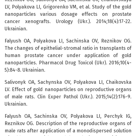
LV, Polyakova LI, Grigorenko VM, et al. Study of the gold
nanoparticles various dosage effects on prostate
cancer xenografts. Urology (Ukr.). 2014;18(4):17-22.
Ukrainian.
Falyush OA, Polyakova LI, Sachinska OV, Reznikov OG.
The changes of epithelial-stromal ratio in transplants of
human prostate cancer under application of gold
nanoparticles. Pharmacol Drug Toxicol (Ukr). 2016;10(4-
5):84-8. Ukrainian.
Salivonyk OA, Sachynska ОV, Polyakova LI, Сhaikovskа
LV. Effect of gold nanoparticles on reproductive organs
of male rats. Clin Exper Pathol (Ukr.). 2015;14(2):176-9.
Ukrainian.
Falyush OA, Sachinska OV, Polyakova LI, Perchyk IG,
Reznikov OG. Description of the reproductive organs of
male rats after application of a monodispersed solution