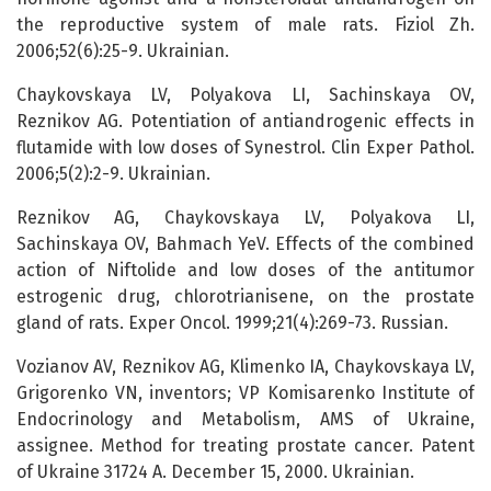
the reproductive system of male rats. Fiziol Zh.
2006;52(6):25-9. Ukrainian.
Chaykovskaya LV, Polyakova LI, Sachinskaya OV,
Reznikov AG. Potentiation of antiandrogenic effects in
flutamide with low doses of Synestrol. Clin Exper Pathol.
2006;5(2):2-9. Ukrainian.
Reznikov AG, Chaykovskaya LV, Polyakova LI,
Sachinskaya OV, Bahmach YeV. Effects of the combined
action of Niftolide and low doses of the antitumor
estrogenic drug, chlorotrianisene, on the prostate
gland of rats. Exper Oncol. 1999;21(4):269-73. Russian.
Vozianov AV, Reznikov AG, Klimenko IA, Chaykovskaya LV,
Grigorenko VN, inventors; VP Komisarenko Institute of
Endocrinology and Metabolism, AMS of Ukraine,
assignee. Method for treating prostate cancer. Patent
of Ukraine 31724 A. December 15, 2000. Ukrainian.