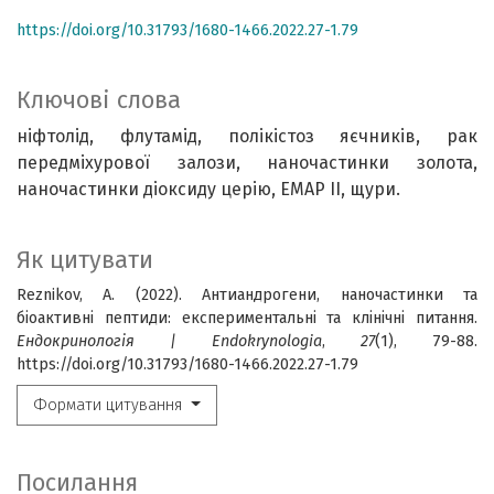
https://doi.org/10.31793/1680-1466.2022.27-1.79
Ключові слова
ніфтолід, флутамід, полікістоз яєчників, рак
передміхурової залози, наночастинки золота,
наночастинки діоксиду церію, EMAP II, щури.
Як цитувати
Reznikov, A. (2022). Антиандрогени, наночастинки та
біоактивні пептиди: експериментальні та клінічні питання.
Ендокринологія | Endokrynologia
,
27
(1), 79-88.
https://doi.org/10.31793/1680-1466.2022.27-1.79
Формати цитування
Посилання