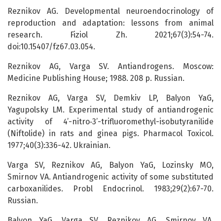
Reznikov AG. Developmental neuroendocrinology of
reproduction and adaptation: lessons from animal
research. Fiziol Zh. 2021;67(3):54-74.
doi:10.15407/fz67.03.054.
Reznikov AG, Varga SV. Antiandrogens. Moscow:
Medicine Publishing House; 1988. 208 p. Russian.
Reznikov AG, Varga SV, Demkiv LP, Balyon YaG,
Yagupolsky LM. Experimental study of antiandrogenic
activity of 4’-nitro‑3’-trifluoromethyl-isobutyranilide
(Niftolide) in rats and ginea pigs. Pharmacol Toxicol.
1977;40(3):336-42. Ukrainian.
Varga SV, Reznikov AG, Balyon YaG, Lozinsky MO,
Smirnov VA. Antiandrogenic activity of some substituted
carboxanilides. Probl Endocrinol. 1983;29(2):67-70.
Russian.
Balyon YaG, Varga SV, Reznikov AG, Smirnov VA,