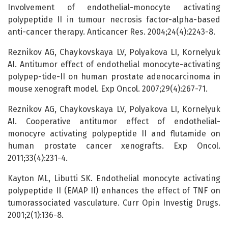
Involvement of endothelial-monocyte activating
polypeptide II in tumour necrosis factor-alpha-based
anti-cancer therapy. Anticancer Res. 2004;24(4):2243-8.
Reznikov AG, Chaykovskaya LV, Polyakova LI, Kornelyuk
AI. Antitumor effect of endothelial monocyte-activating
polypep-tide-II on human prostate adenocarcinoma in
mouse xenograft model. Exp Oncol. 2007;29(4):267-71.
Reznikov AG, Chaykovskaya LV, Polyakova LI, Kornelyuk
AI. Cooperative antitumor effect of endothelial-
monocyre activating polypeptide II and flutamide on
human prostate cancer xenografts. Exp Oncol.
2011;33(4):231-4.
Kayton ML, Libutti SK. Endothelial monocyte activating
polypeptide II (EMAP II) enhances the effect of TNF on
tumorassociated vasculature. Curr Opin Investig Drugs.
2001;2(1):136-8.