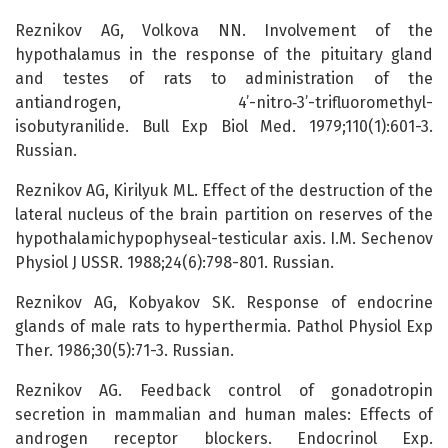
Reznikov AG, Volkova NN. Involvement of the
hypothalamus in the response of the pituitary gland
and testes of rats to administration of the
antiandrogen, 4’-nitro‑3’-trifluoromethyl-
isobutyranilide. Bull Exp Biol Med. 1979;110(1):601-3.
Russian.
Reznikov AG, Kirilyuk ML. Effect of the destruction of the
lateral nucleus of the brain partition on reserves of the
hypothalamichypophyseal-testicular axis. I.M. Sechenov
Physiol J USSR. 1988;24(6):798-801. Russian.
Reznikov AG, Kobyakov SK. Response of endocrine
glands of male rats to hyperthermia. Pathol Physiol Exp
Ther. 1986;30(5):71-3. Russian.
Reznikov AG. Feedback control of gonadotropin
secretion in mammalian and human males: Effects of
androgen receptor blockers. Endocrinol Exp.