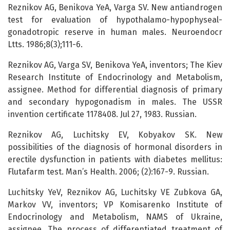
Reznikov AG, Benikova YeA, Varga SV. New antiandrogen
test for evaluation of hypothalamo-hypophyseal-
gonadotropic reserve in human males. Neuroendocr
Ltts. 1986;8(3);111-6.
Reznikov AG, Varga SV, Benikova YeA, inventors; The Kiev
Research Institute of Endocrinology and Metabolism,
assignee. Method for differential diagnosis of primary
and secondary hypogonadism in males. The USSR
invention certificate 1178408. Jul 27, 1983. Russian.
Reznikov АG, Luchitsky EV, Kobyakov SK. New
possibilities of the diagnosis of hormonal disorders in
erectile dysfunction in patients with diabetes mellitus:
Flutafarm test. Man’s Health. 2006; (2):167-9. Russian.
Luchitsky YeV, Reznikov АG, Luchitsky VE Zubkova GA,
Markov VV, inventors; VP Komisarenko Institute of
Endocrinology and Metabolism, NAMS of Ukraine,
assignee. The process of differentiated treatment of