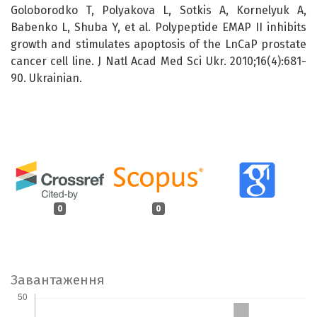
Goloborodko T, Polyakova L, Sotkis A, Kornelyuk A,
Babenko L, Shuba Y, et al. Polypeptide EMAP II inhibits
growth and stimulates apoptosis of the LnCaP prostate
cancer cell line. J Natl Acad Med Sci Ukr. 2010;16(4):681-
90. Ukrainian.
0
0
Завантаження