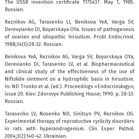
The USSR invention certificate 1175437. May 1, 1985.
Russian.
Reznikov AG, Tarasenko LI, Benikova YeA, Varga SV,
Derevyianko DI, Boyarskaya OYa. Issues of pathogenesis
of ovarian and idiopathic hirsutism. Probl Endocrinol.
1988;34(5):28-32. Russian.
Benikova YeA, Reznikov AG, Varga SV, Boyarskaya OYa,
Derevianko DI, Tarasenko LV, et al. Biopharmaceutical
and clinical study of the effectiveness of the use of
Niftolide ointment on a hydrophilic basis in hirsutism.
In: ND Tronko et al. (ed.). Proceedings «Endocrinology»;
issue 20. Kiev: Zdorovye Publishing House; 1990. p. 28-33.
Russian.
Tarasenko LV, Nosenko ND, Sinitsyn PV, Reznikov OG.
Experimental therapy of reproductive cyclicity disorders
in rats with hyperandrogenism. Clin Exper Pathol.
2004;3(2):140-42. Ukrainian.