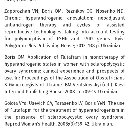
Zaporozhan VN, Boris OM, Reznikov OG, Nosenko ND.
Chronic hyperandrogenic anovulation: neoadjuvant
antiandrogen therapy and cycles of assisted
reproductive technologies, taking into account testing
for polymorphism of FSHR and ESR2 genes. Kyiv:
Polygraph Plus Publishing House; 2012. 138 p. Ukrainian.
Boris OM. Application of Flutafram in monotherapy of
hyperandrogenic states in women with scleropolycystic
ovary syndrome: clinical experience and prospects of
use. In: Proceedings of the Association of Obstetricians
& Gynecologists of Ukraine. BM Ventskovskyi (ed.). Kiev:
Intermed Publishing House; 2008. p. 709-15. Ukrainian.
Golota VYa, Usevich GA, Tarasenko LV, Boris YeN. The use
of Flutafapm for the treatment of hyperandrogenism in
the presence of scleropolycystic ovary syndrome.
Reprod Woman’s Health. 2008;(3):139-42. Ukrainian.