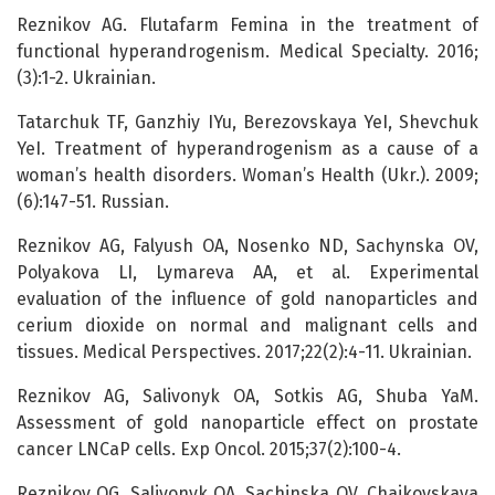
Reznikov AG. Flutafarm Femina in the treatment of
functional hyperandrogenism. Medical Specialty. 2016;
(3):1-2. Ukrainian.
Tatarchuk TF, Ganzhiy IYu, Berezovskaya YeI, Shevchuk
YeI. Treatment of hyperandrogenism as a cause of a
woman’s health disorders. Woman’s Health (Ukr.). 2009;
(6):147-51. Russian.
Reznikov AG, Falyush OA, Nosenko ND, Sachynska OV,
Polyakova LI, Lymareva AA, et al. Experimental
evaluation of the influence of gold nanoparticles and
cerium dioxide on normal and malignant cells and
tissues. Medical Perspectives. 2017;22(2):4-11. Ukrainian.
Reznikov AG, Salivonyk OA, Sotkis AG, Shuba YaM.
Assessment of gold nanoparticle effect on prostate
cancer LNCaP cells. Exp Oncol. 2015;37(2):100-4.
Reznikov OG, Salivonyk OA, Sachinska OV, Chaikovskaya