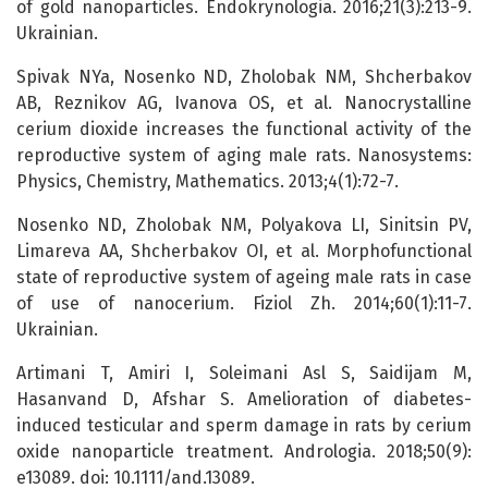
of gold nanoparticles. Endokrynologia. 2016;21(3):213-9.
Ukrainian.
Spivak NYa, Nosenko ND, Zholobak NM, Shcherbakov
AB, Reznikov AG, Ivanova OS, et al. Nanocrystalline
cerium dioxide increases the functional activity of the
reproductive system of aging male rats. Nanosystems:
Physics, Chemistry, Mathematics. 2013;4(1):72-7.
Nosenko ND, Zholobak NM, Polyakova LI, Sinitsin PV,
Limarеva AA, Shcherbakov OI, et al. Morphofunctional
state of reproductive system of ageing male rats in case
of use of nanocerium. Fiziol Zh. 2014;60(1):11-7.
Ukrainian.
Artimani T, Amiri I, Soleimani Asl S, Saidijam M,
Hasanvand D, Afshar S. Amelioration of diabetes-
induced testicular and sperm damage in rats by cerium
oxide nanoparticle treatment. Andrologia. 2018;50(9):
e13089. doi: 10.1111/and.13089.