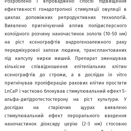
Розроблено і впроваджено спосіб підвищення
ефективності гонадотропної стимуляції овуляції в
циклах допоміжних репродуктивних технологій.
Виявлено пригнічуючий вплив полідисперсного
колоїдного розчину наночастинок золота (10-50 нм)
на ріст ксенографтів андрогензалежного раку
передміхурової залози людини, трансплантованих
під капсулу нирки мишей. Препарат зменшував
кількісне співвідношення епітеліальних клітин
ксенографтів до строми, а в дослідах in vitro
пригнічував проліферацію ракових клітин простати
LnCaP і частково блокував стимулювальний ефект 5-
альфа-дигідротестостерону на ріст культури. У
дослідах на старіючих щурах виявлено
стимулювальний ефект перорального введення
наночастинок діоксиду церію (2-3 нм) стосовно