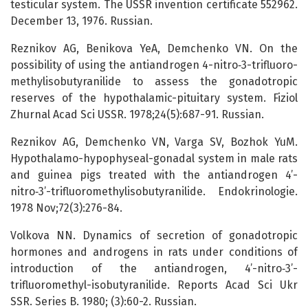
testicular system. The USSR invention certificate 552962.
December 13, 1976. Russian.
Reznikov AG, Benikova YeA, Demchenko VN. On the
possibility of using the antiandrogen 4-nitro‑3-trifluoro-
methylisobutyranilide to assess the gonadotropic
reserves of the hypothalamic-pituitary system. Fiziol
Zhurnal Acad Sci USSR. 1978;24(5):687-91. Russian.
Reznikov AG, Demchenko VN, Varga SV, Bozhok YuM.
Hypothalamo-hypophyseal-gonadal system in male rats
and guinea pigs treated with the antiandrogen 4’-
nitro‑3’-trifluoromethylisobutyranilide. Endokrinologie.
1978 Nov;72(3):276-84.
Volkova NN. Dynamics of secretion of gonadotropic
hormones and androgens in rats under conditions of
introduction of the antiandrogen, 4’-nitro‑3’-
trifluoromethyl-isobutyranilide. Reports Acad Sci Ukr
SSR. Series B. 1980; (3):60-2. Russian.