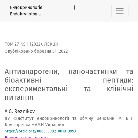
Антиандрогени, наночастинки та біоактивні пептиди: е
Ендокринологія |
Endokrynologia
ТОМ 27 № 1 (2022)
,
ЛЕКЦІЇ
Опубліковано березня 31, 2022
Антиандрогени, наночастинки та
біоактивні пептиди:
експериментальні та клінічні
питання
A.G. Reznikov
ДУ «Інститут ендокринології та обміну речовин ім. В.П.
Комісаренка НАМН України»
https://orcid.org/0000-0002-0018-399X
Відомості про автора