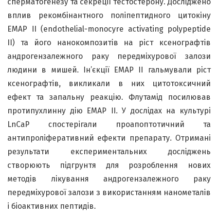
сперматогенезу та секреції тестостерону. Досліджено
вплив рекомбінантного поліпептидного цитокіну
EMAP II (endothelial-monocyre activating polypeptide
II) та його нанокомпозитів на ріст ксенографтів
андрогензалежного раку передміхурової залози
людини в мишей. Ін’єкції EMAP II гальмували ріст
ксенографтів, викликали в них цитотоксичний
ефект та запальну реакцію. Флутамід посилював
протипухлинну дію EMAP II. У дослідах на культурі
LnCaP спостерігали проапоптотичний та
антипроліферативний ефекти препарату. Отримані
результати експериментальних досліджень
створюють підгрунтя для розроблення нових
методів лікування андрогензалежного раку
передміхурової залози з використанням нанометалів
і біоактивних пептидів.