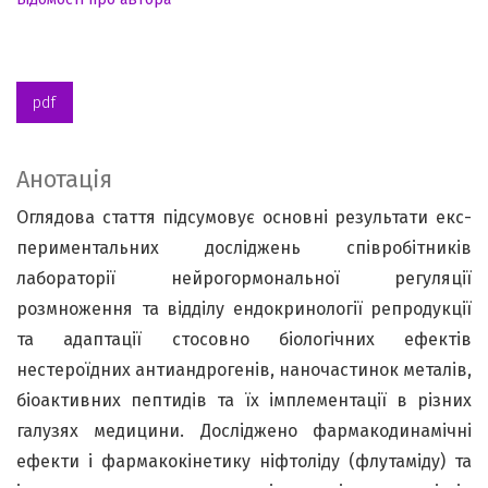
pdf
Анотація
Оглядова стаття підсумовує основні результати екс-
периментальних досліджень співробітників
лабораторії нейрогормональної регуляції
розмноження та відділу ендокринології репродукції
та адаптації стосовно біологічних ефектів
нестероїдних антиандрогенів, наночастинок металів,
біоактивних пептидів та їх імплементації в різних
галузях медицини. Досліджено фармакодинамічні
ефекти і фармакокінетику ніфтоліду (флутаміду) та