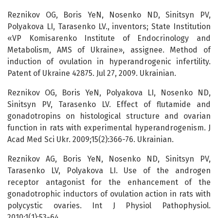
Reznikov OG, Boris YeN, Nosenko ND, Sinitsyn PV,
Polyakova LI, Tarasenko LV., inventors; State Institution
«VP Komisarenko Institute of Endocrinology and
Metabolism, AMS of Ukraine», assignee. Method of
induction of ovulation in hyperandrogenic infertility.
Patent of Ukraine 42875. Jul 27, 2009. Ukrainian.
Reznikov OG, Boris YeN, Polyakova LI, Nosenko ND,
Sinitsyn PV, Tarasenko LV. Effect of flutamide and
gonadotropins on histological structure and ovarian
function in rats with experimental hyperandrogenism. J
Acad Med Sci Ukr. 2009;15(2):366-76. Ukrainian.
Reznikov AG, Boris YeN, Nosenko ND, Sinitsyn PV,
Tarasenko LV, Polyakova LI. Use of the androgen
receptor antagonist for the enhancement of the
gonadotrophic inductors of ovulation action in rats with
polycystic ovaries. Int J Physiol Pathophysiol.
2010;1(1):53-64.