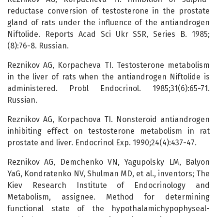
reductase conversion of testosterone in the prostate
gland of rats under the influence of the antiandrogen
Niftolide. Reports Acad Sci Ukr SSR, Series B. 1985;
(8):76-8. Russian.
Reznikov AG, Korpacheva TI. Testosterone metabolism
in the liver of rats when the antiandrogen Niftolide is
administered. Probl Endocrinol. 1985;31(6):65-71.
Russian.
Reznikov AG, Korpachova TI. Nonsteroid antiandrogen
inhibiting effect on testosterone metabolism in rat
prostate and liver. Endocrinol Exp. 1990;24(4):437-47.
Reznikov AG, Demchenko VN, Yagupolsky LM, Balyon
YaG, Kondratenko NV, Shulman MD, et al., inventors; The
Kiev Research Institute of Endocrinology and
Metabolism, assignee. Method for determining
functional state of the hypothalamichypophyseal-