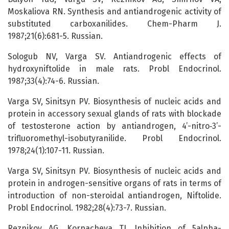
Moskaliova RN. Synthesis and antiandrogenic activity of
substituted carboxanilides. Chem-Pharm J.
1987;21(6):681-5. Russian.
Sologub NV, Varga SV. Antiandrogenic effects of
hydroxyniftolide in male rats. Probl Endocrinol.
1987;33(4):74-6. Russian.
Varga SV, Sinitsyn PV. Biosynthesis of nucleic acids and
protein in accessory sexual glands of rats with blockade
of testosterone action by antiandrogen, 4’-nitro‑3’-
trifluoromethyl-isobutyranilide. Probl Endocrinol.
1978;24(1):107-11. Russian.
Varga SV, Sinitsyn PV. Biosynthesis of nucleic acids and
protein in androgen-sensitive organs of rats in terms of
introduction of non-steroidal antiandrogen, Niftolide.
Probl Endocrinol. 1982;28(4):73-7. Russian.
Reznikov AG, Korpacheva TI. Inhibition of 5alpha-