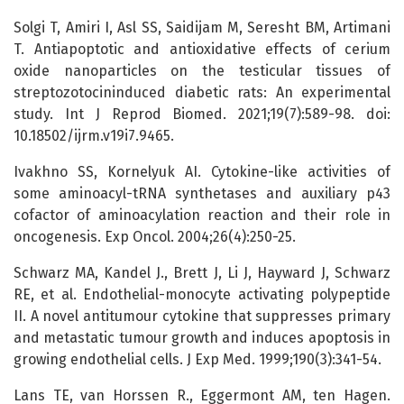
Solgi T, Amiri I, Asl SS, Saidijam M, Seresht BM, Artimani
T. Antiapoptotic and antioxidative effects of cerium
oxide nanoparticles on the testicular tissues of
streptozotocininduced diabetic rats: An experimental
study. Int J Reprod Biomed. 2021;19(7):589-98. doi:
10.18502/ijrm.v19i7.9465.
Ivakhno SS, Kornelyuk AI. Cytokine-like activities of
some aminoacyl-tRNA synthetases and auxiliary p43
cofactor of aminoacylation reaction and their role in
oncogenesis. Exp Oncol. 2004;26(4):250-25.
Schwarz MA, Kandel J., Brett J, Li J, Hayward J, Schwarz
RE, et al. Endothelial-monocyte activating polypeptide
II. A novel antitumour cytokine that suppresses primary
and metastatic tumour growth and induces apoptosis in
growing endothelial cells. J Exp Med. 1999;190(3):341-54.
Lans TE, van Horssen R., Eggermont AM, ten Hagen.