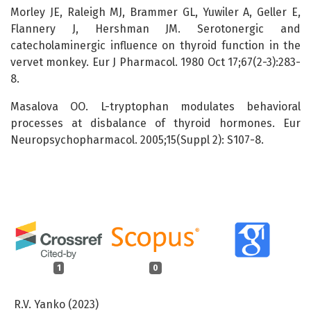
Morley JE, Raleigh MJ, Brammer GL, Yuwiler A, Geller E,
Flannery J, Hershman JM. Serotonergic and
catecholaminergic influence on thyroid function in the
vervet monkey. Eur J Pharmacol. 1980 Oct 17;67(2-3):283-
8.
Masalova ОО. L-tryptophan modulates behavioral
processes at disbalance of thyroid hormones. Eur
Neuropsychopharmacol. 2005;15(Suppl 2): S107-8.
1
0
R.V. Yanko (2023)