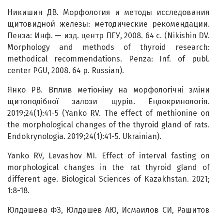
Никишин ДВ. Морфология и методы исследования
щитовидной железы: методические рекомендации.
Пенза: Инф. — изд. центр ПГУ, 2008. 64 с. (Nikishin DV.
Morphology and methods of thyroid research:
methodical recommendations. Penza: Inf. of publ.
center PGU, 2008. 64 p. Russian).
Янко РВ. Вплив метіоніну на морфологічні зміни
щитоподібної залози щурів. Ендокринологія.
2019;24(1):41-5 (Yanko RV. The effect of methionine on
the morphological changes of the thyroid gland of rats.
Endokrynologia. 2019;24(1):41-5. Ukrainian).
Yanko RV, Levashov MI. Effect of interval fasting on
morphological changes in the rat thyroid gland of
different age. Biological Sciences of Kazakhstan. 2021;
1:8-18.
Юлдашева ФЗ, Юлдашев АЮ, Исмаилов СИ, Рашитов