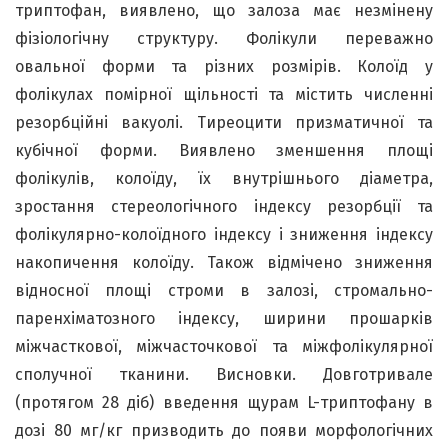
триптофан, виявлено, що залоза має незмінену
фізіологічну структуру. Фолікули переважно
овальної форми та різних розмірів. Колоїд у
фолікулах помірної щільності та містить численні
резорбційні вакуолі. Тиреоцити призматичної та
кубічної форми. Виявлено зменшення площі
фолікулів, колоїду, їх внутрішнього діаметра,
зростання стереологічного індексу резорбції та
фолікулярно-колоїдного індексу і зниження індексу
накопичення колоїду. Також відмічено зниження
відносної площі строми в залозі, стромально-
паренхіматозного індексу, ширини прошарків
міжчасткової, міжчасточкової та міжфолікулярної
сполучної тканини. Висновки. Довготривале
(протягом 28 діб) введення щурам L-триптофану в
дозі 80 мг/кг призводить до появи морфологічних