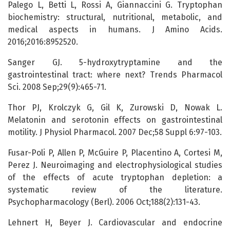
Palego L, Betti L, Rossi A, Giannaccini G. Tryptophan
biochemistry: structural, nutritional, metabolic, and
medical aspects in humans. J Amino Acids.
2016;2016:8952520.
Sanger GJ. 5-hydroxytryptamine and the
gastrointestinal tract: where next? Trends Pharmacol
Sci. 2008 Sep;29(9):465-71.
Thor PJ, Krolczyk G, Gil K, Zurowski D, Nowak L.
Melatonin and serotonin effects on gastrointestinal
motility. J Physiol Pharmacol. 2007 Dec;58 Suppl 6:97-103.
Fusar-Poli P, Allen P, McGuire P, Placentino A, Cortesi M,
Perez J. Neuroimaging and electrophysiological studies
of the effects of acute tryptophan depletion: a
systematic review of the literature.
Psychopharmacology (Berl). 2006 Oct;188(2):131-43.
Lehnert H, Beyer J. Cardiovascular and endocrine