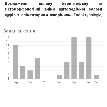
Дослідження впливу L-триптофану на
гістоморфологічні зміни щитоподібної залози
щурів з аліментарним ожирінням.
Endokrynologia,
28
(1),
75.
10.31793/1680-1466.2023.28-1.75
Завантаження