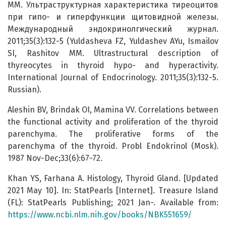
ММ. Ультраструктурная характеристика тиреоцитов
при гипо- и гиперфункции щитовидной железы.
Международный эндокринолгический журнал.
2011;35(3):132-5 (Yuldasheva FZ, Yuldashev AYu, Ismailov
SI, Rashitov MM. Ultrastructural description of
thyreocytes in thyroid hypo- and hyperactivity.
International Journal of Endocrinology. 2011;35(3):132-5.
Russian).
Aleshin BV, Brindak OI, Mamina VV. Correlations between
the functional activity and proliferation of the thyroid
parenchyma. The proliferative forms of the
parenchyma of the thyroid. Probl Endokrinol (Mosk).
1987 Nov-Dec;33(6):67-72.
Khan YS, Farhana A. Histology, Thyroid Gland. [Updated
2021 May 10]. In: StatPearls [Internet]. Treasure Island
(FL): StatPearls Publishing; 2021 Jan-. Available from:
https://www.ncbi.nlm.nih.gov/books/NBK551659/