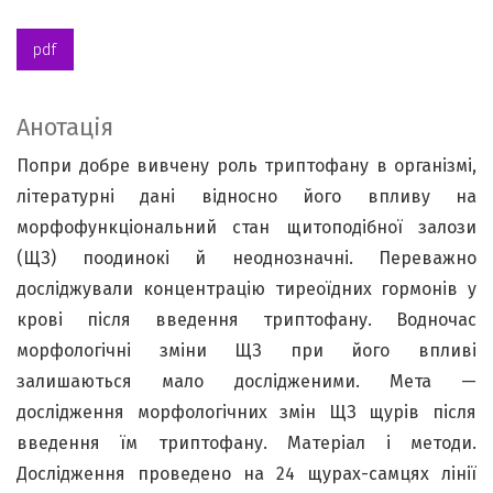
pdf
Анотація
Попри добре вивчену роль триптофану в організмі,
літературні дані відносно його впливу на
морфофункціональний стан щитоподібної залози
(ЩЗ) поодинокі й неоднозначні. Переважно
досліджували концентрацію тиреоїдних гормонів у
крові після введення триптофану. Водночас
морфологічні зміни ЩЗ при його впливі
залишаються мало дослідженими. Мета —
дослідження морфологічних змін ЩЗ щурів після
введення їм триптофану. Матеріал і методи.
Дослідження проведено на 24 щурах-самцях лінії