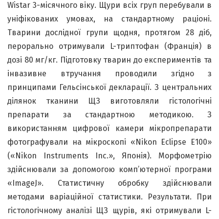
Wistar 3-місячного віку. Щури всіх груп перебували в
уніфікованих умовах, на стандартному раціоні.
Тварини дослідної групи щодня, протягом 28 діб,
перорально отримували L-триптофан (Франція) в
дозі 80 мг/кг. Підготовку тварин до експериментів та
інвазивне втручання проводили згідно з
принципами Гельсінської декларації. З центральних
ділянок тканини ЩЗ виготовляли гістологічні
препарати за стандартною методикою. З
використанням цифрової камери мікропрепарати
фотографували на мікроскопі «Nikon Eclipse E100»
(«Nikon Instruments Inc.», Японія). Морфометрію
здійснювали за допомогою комп’ютерної програми
«ImageJ». Статистичну обробку здійснювали
методами варіаційної статистики. Результати. При
гістологічному аналізі ЩЗ щурів, які отримували L-