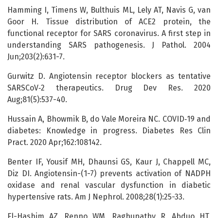
Hamming I, Timens W, Bulthuis ML, Lely AT, Navis G, van
Goor H. Tissue distribution of ACE2 protein, the
functional receptor for SARS coronavirus. A first step in
understanding SARS pathogenesis. J Pathol. 2004
Jun;203(2):631-7.
Gurwitz D. Angiotensin receptor blockers as tentative
SARSCoV‑2 therapeutics. Drug Dev Res. 2020
Aug;81(5):537-40.
Hussain A, Bhowmik B, do Vale Moreira NC. COVID‑19 and
diabetes: Knowledge in progress. Diabetes Res Clin
Pract. 2020 Apr;162:108142.
Benter IF, Yousif MH, Dhaunsi GS, Kaur J, Chappell MC,
Diz DI. Angiotensin-(1-7) prevents activation of NADPH
oxidase and renal vascular dysfunction in diabetic
hypertensive rats. Am J Nephrol. 2008;28(1):25-33.
El-Hashim AZ, Renno WM, Raghupathy R, Abduo HT,