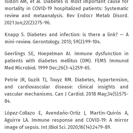
Isidori AM, et al. Diabetes is most important cause for
mortality in COVID‑19 hospitalized patients: Systematic
review and metaanalysis. Rev Endocr Metab Disord.
2021 Jun;22(2):275-96.
Knapp S. Diabetes and infection: is there a link? — A
mini-review. Gerontology. 2013; 59(2):99-104.
Geerlings SE, Hoepelman AI. Immune dysfunction in
patients with diabetes mellitus (DM). FEMS Immunol
Med Microbiol. 1999 Dec;26(3-4):259-65.
Petrie JR, Guzik TJ, Touyz RM. Diabetes, hypertension,
and cardiovascular disease: clinical insights and
vascular mechanisms. Can J Cardiol. 2018 May;34(5):575-
84.
López-Collazo E, Avendaño-Ortiz J, Martín-Quirós A,
Aguirre LA. Immune response and COVID‑19: A mirror
image of sepsis. Int JBiol Sci. 2020;16(14):2479-89.