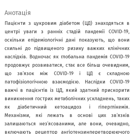
Анотація
Пацієнти з цукровим діабетом (ЦД) знаходяться в
центрі уваги з ранніх стадій пандемії COVID‑19,
оскільки епідеміологічні дані показують, що вони
схильні до підвищеного ризику важких клінічних
наслідків. Водночас як глобальна пандемія COVID‑19
продовжує розвиватися, стає все більш очевидним,
що зв’язок між COVID‑19 і ЦД є складною
патофізіологічною взаємодією. Наслідки COVID‑19
важчі в пацієнтів із ЦД, який здатний прискорити
виникнення гострих метаболічних ускладнень, таких
як діабетичний кетоацидоз і гіперглікемія.
Механізми, які лежать в основі цих зв’язків
залишаються нез’ясованими, але вони, очевидно,
включають рецептор ангіотензинперетворюючого