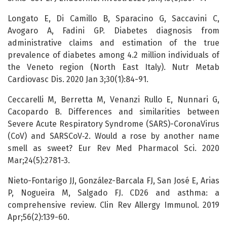
Longato E, Di Camillo B, Sparacino G, Saccavini C,
Avogaro A, Fadini GP. Diabetes diagnosis from
administrative claims and estimation of the true
prevalence of diabetes among 4.2 million individuals of
the Veneto region (North East Italy). Nutr Metab
Cardiovasc Dis. 2020 Jan 3;30(1):84-91.
Ceccarelli M, Berretta M, Venanzi Rullo E, Nunnari G,
Cacopardo B. Differences and similarities between
Severe Acute Respiratory Syndrome (SARS)-CoronaVirus
(CoV) and SARSCoV‑2. Would a rose by another name
smell as sweet? Eur Rev Med Pharmacol Sci. 2020
Mar;24(5):2781-3.
Nieto-Fontarigo JJ, González-Barcala FJ, San José E, Arias
P, Nogueira M, Salgado FJ. CD26 and asthma: a
comprehensive review. Clin Rev Allergy Immunol. 2019
Apr;56(2):139-60.