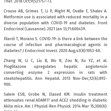
Ther. 2018 Oct;9(5):1757-73.
Crouse AB, Grimes T, Li P, Might M, Ovalle F, Shalev A.
Metformin use is associated with reduced mortality in a
diverse population with COVID‑19 and diabetes. Front
Endocrinol (Lausanne). 2021 Jan 13;11:600439.
Filardi T, Morano S. COVID‑19: is there a link between the
course of infection and pharmacological agents in
diabetes? J Endocrinol Invest. 2020 Aug;43(8):1053-60.
Zhang W, Li C, Liu B, Wu R, Zou N, Xu YZ, et al.
Pioglitazone upregulates hepatic angiotensin
converting enzyme 2 expression in rats with
steatohepatitis. Ann Hepatol. 2013 Nov-Dec;12(6):892-
900.
Salem ESB, Grobe N, Elased KM. Insulin treatment
attenuates renal ADAM17 and ACE2 shedding in diabetic
Akita mice. Am J Physiol-Ren Physiol. 2014 Mar 15;306(6):