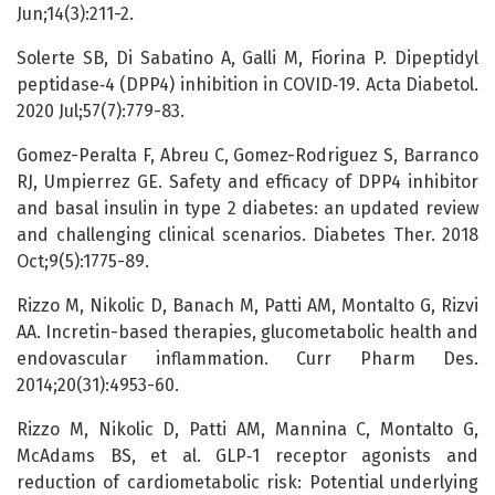
Jun;14(3):211-2.
Solerte SB, Di Sabatino A, Galli M, Fiorina P. Dipeptidyl
peptidase‑4 (DPP4) inhibition in COVID‑19. Acta Diabetol.
2020 Jul;57(7):779-83.
Gomez-Peralta F, Abreu C, Gomez-Rodriguez S, Barranco
RJ, Umpierrez GE. Safety and efficacy of DPP4 inhibitor
and basal insulin in type 2 diabetes: an updated review
and challenging clinical scenarios. Diabetes Ther. 2018
Oct;9(5):1775-89.
Rizzo M, Nikolic D, Banach M, Patti AM, Montalto G, Rizvi
AA. Incretin-based therapies, glucometabolic health and
endovascular inflammation. Curr Pharm Des.
2014;20(31):4953-60.
Rizzo M, Nikolic D, Patti AM, Mannina C, Montalto G,
McAdams BS, et al. GLP‑1 receptor agonists and
reduction of cardiometabolic risk: Potential underlying