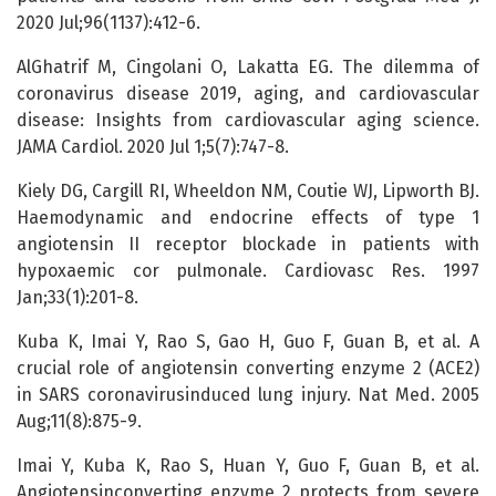
2020 Jul;96(1137):412-6.
AlGhatrif M, Cingolani O, Lakatta EG. The dilemma of
coronavirus disease 2019, aging, and cardiovascular
disease: Insights from cardiovascular aging science.
JAMA Cardiol. 2020 Jul 1;5(7):747-8.
Kiely DG, Cargill RI, Wheeldon NM, Coutie WJ, Lipworth BJ.
Haemodynamic and endocrine effects of type 1
angiotensin II receptor blockade in patients with
hypoxaemic cor pulmonale. Cardiovasc Res. 1997
Jan;33(1):201-8.
Kuba K, Imai Y, Rao S, Gao H, Guo F, Guan B, et al. A
crucial role of angiotensin converting enzyme 2 (ACE2)
in SARS coronavirusinduced lung injury. Nat Med. 2005
Aug;11(8):875-9.
Imai Y, Kuba K, Rao S, Huan Y, Guo F, Guan B, et al.
Angiotensinconverting enzyme 2 protects from severe