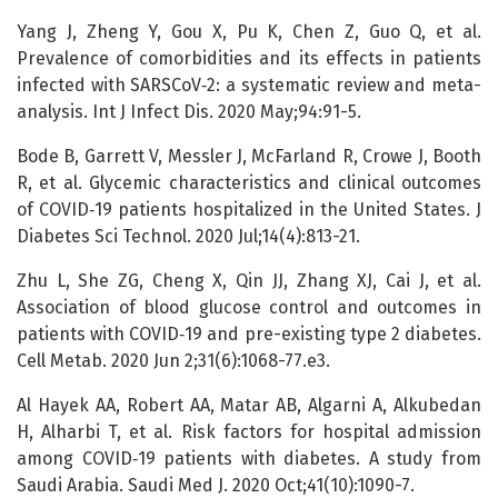
Yang J, Zheng Y, Gou X, Pu K, Chen Z, Guo Q, et al.
Prevalence of comorbidities and its effects in patients
infected with SARSCoV‑2: a systematic review and meta-
analysis. Int J Infect Dis. 2020 May;94:91-5.
Bode B, Garrett V, Messler J, McFarland R, Crowe J, Booth
R, et al. Glycemic characteristics and clinical outcomes
of COVID‑19 patients hospitalized in the United States. J
Diabetes Sci Technol. 2020 Jul;14(4):813-21.
Zhu L, She ZG, Cheng X, Qin JJ, Zhang XJ, Cai J, et al.
Association of blood glucose control and outcomes in
patients with COVID‑19 and pre-existing type 2 diabetes.
Cell Metab. 2020 Jun 2;31(6):1068-77.e3.
Al Hayek AA, Robert AA, Matar AB, Algarni A, Alkubedan
H, Alharbi T, et al. Risk factors for hospital admission
among COVID‑19 patients with diabetes. A study from
Saudi Arabia. Saudi Med J. 2020 Oct;41(10):1090-7.