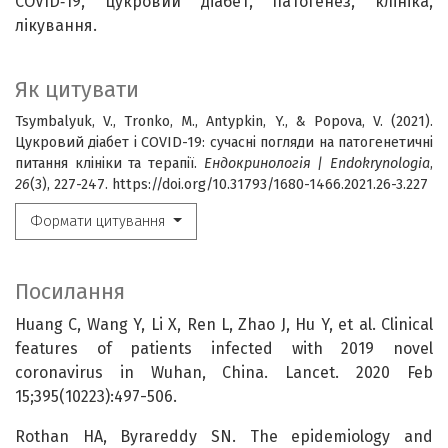
COVID‑19, цукровий діабет, патогенез, клініка,
лікування.
Як цитувати
Tsymbalyuk, V., Tronko, M., Antypkin, Y., & Popova, V. (2021).
Цукровий діабет і COVID-19: сучасні погляди на патогенетичні
питання клініки та терапії.
Ендокринологія | Endokrynologia
,
26
(3), 227-247. https://doi.org/10.31793/1680-1466.2021.26-3.227
Формати цитування
Посилання
Huang C, Wang Y, Li X, Ren L, Zhao J, Hu Y, et al. Clinical
features of patients infected with 2019 novel
coronavirus in Wuhan, China. Lancet. 2020 Feb
15;395(10223):497-506.
Rothan HA, Byrareddy SN. The epidemiology and