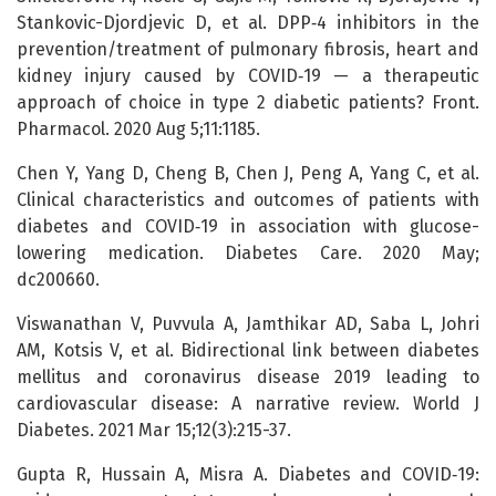
Stankovic-Djordjevic D, et al. DPP‑4 inhibitors in the
prevention/treatment of pulmonary fibrosis, heart and
kidney injury caused by COVID‑19 — a therapeutic
approach of choice in type 2 diabetic patients? Front.
Pharmacol. 2020 Aug 5;11:1185.
Chen Y, Yang D, Cheng B, Chen J, Peng A, Yang C, et al.
Clinical characteristics and outcomes of patients with
diabetes and COVID‑19 in association with glucose-
lowering medication. Diabetes Care. 2020 May;
dc200660.
Viswanathan V, Puvvula A, Jamthikar AD, Saba L, Johri
AM, Kotsis V, et al. Bidirectional link between diabetes
mellitus and coronavirus disease 2019 leading to
cardiovascular disease: A narrative review. World J
Diabetes. 2021 Mar 15;12(3):215-37.
Gupta R, Hussain A, Misra A. Diabetes and COVID‑19: