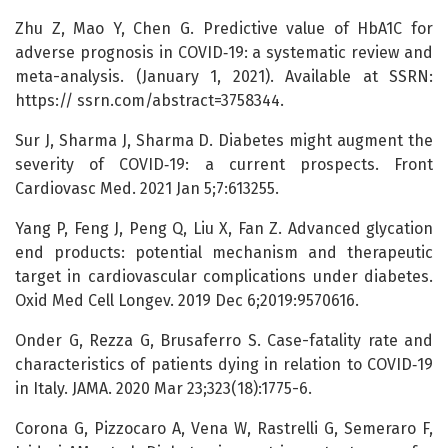
Zhu Z, Mao Y, Chen G. Predictive value of HbA1C for
adverse prognosis in COVID‑19: a systematic review and
meta-analysis. (January 1, 2021). Available at SSRN:
https:// ssrn.com/abstract=3758344.
Sur J, Sharma J, Sharma D. Diabetes might augment the
severity of COVID‑19: a current prospects. Front
Cardiovasc Med. 2021 Jan 5;7:613255.
Yang P, Feng J, Peng Q, Liu X, Fan Z. Advanced glycation
end products: potential mechanism and therapeutic
target in cardiovascular complications under diabetes.
Oxid Med Cell Longev. 2019 Dec 6;2019:9570616.
Onder G, Rezza G, Brusaferro S. Case-fatality rate and
characteristics of patients dying in relation to COVID‑19
in Italy. JAMA. 2020 Mar 23;323(18):1775-6.
Corona G, Pizzocaro A, Vena W, Rastrelli G, Semeraro F,