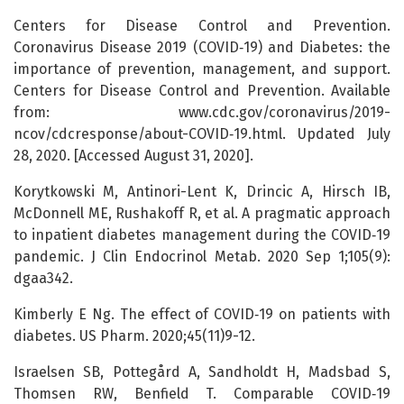
Centers for Disease Control and Prevention.
Coronavirus Disease 2019 (COVID‑19) and Diabetes: the
importance of prevention, management, and support.
Centers for Disease Control and Prevention. Available
from: www.cdc.gov/coronavirus/2019-
ncov/cdcresponse/about-COVID‑19.html. Updated July
28, 2020. [Accessed August 31, 2020].
Korytkowski M, Antinori-Lent K, Drincic A, Hirsch IB,
McDonnell ME, Rushakoff R, et al. A pragmatic approach
to inpatient diabetes management during the COVID‑19
pandemic. J Clin Endocrinol Metab. 2020 Sep 1;105(9):
dgaa342.
Kimberly E Ng. The effect of COVID‑19 on patients with
diabetes. US Pharm. 2020;45(11)9-12.
Israelsen SB, Pottegård A, Sandholdt H, Madsbad S,
Thomsen RW, Benfield T. Comparable COVID‑19