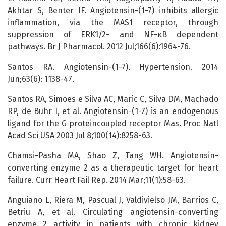
Akhtar S, Benter IF. Angiotensin-(1-7) inhibits allergic
inflammation, via the MAS1 receptor, through
suppression of ERK1/2- and NF-κB dependent
pathways. Br J Pharmacol. 2012 Jul;166(6):1964-76.
Santos RA. Angiotensin-(1-7). Hypertension. 2014
Jun;63(6): 1138-47.
Santos RA, Simoes e Silva AC, Maric C, Silva DM, Machado
RP, de Buhr I, et al. Angiotensin-(1-7) is an endogenous
ligand for the G proteincoupled receptor Mas. Proc Natl
Acad Sci USA 2003 Jul 8;100(14):8258-63.
Chamsi-Pasha MA, Shao Z, Tang WH. Angiotensin-
converting enzyme 2 as a therapeutic target for heart
failure. Curr Heart Fail Rep. 2014 Mar;11(1):58-63.
Anguiano L, Riera M, Pascual J, Valdivielso JM, Barrios C,
Betriu A, et al. Circulating angiotensin-converting
enzyme 2 activity in patients with chronic kidney