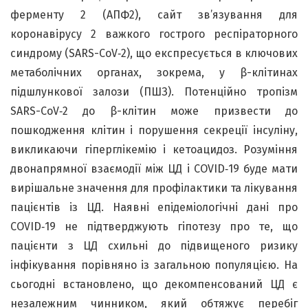
ферменту 2 (АПФ2), сайт зв’язування для
коронавірусу 2 важкого гострого респіраторного
синдрому (SARS-CoV‑2), що експресується в ключових
метаболічних органах, зокрема, у β-клітинах
підшлункової залози (ПШЗ). Потенційно тропізм
SARS-CoV‑2 до β-клітин може призвести до
пошкодження клітин і порушення секреції інсуліну,
викликаючи гіперглікемію і кетоацидоз. Розуміння
двонапрямної взаємодії між ЦД і COVID‑19 буде мати
вирішальне значення для профілактики та лікування
пацієнтів із ЦД. Наявні епідеміологічні дані про
COVID‑19 не підтверджують гіпотезу про те, що
пацієнти з ЦД схильні до підвищеного ризику
інфікування порівняно із загальною популяцією. На
сьогодні встановлено, що декомпенсований ЦД є
незалежним чинником, який обтяжує перебіг