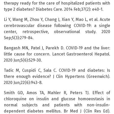
therapy ready for the care of hospitalized patients with
type 2 diabetes? Diabetes Care. 2014 Feb;37(2): e40-1.
Li Y, Wang M, Zhou Y, Chang J, Xian Y, Mao L, et al. Acute
cerebrovascular disease following COVID‑19: a single
center, retrospective, observational study. 2020
Sep;5(3):279-84.
Bangash MN, Patel J, Parekh D. COVID‑19 and the liver:
little cause for concern. Lancet Gastroenterol Hepatol.
2020 Jun;5(6):529-30.
Tadic M, Cuspidi C, Sala C. COVID‑19 and diabetes: Is
there enough evidence? J Clin Hypertens (Greenwich).
2020 Jun;22(6):943-8.
Smith GD, Amos TA, Mahler R, Peters TJ. Effect of
chloroquine on insulin and glucose homoeostasis in
normal subjects and patients with non-insulin-
dependent diabetes mellitus. Br Med J (Clin Res Ed).