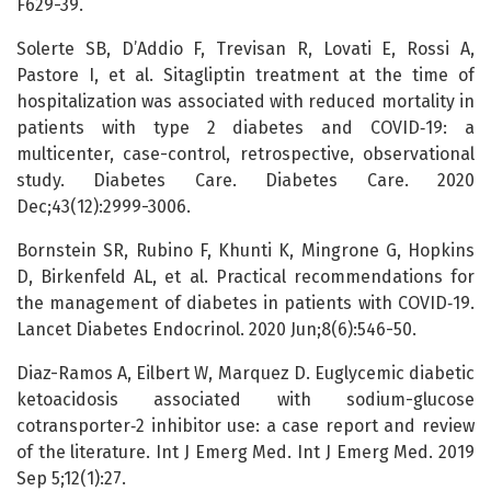
F629-39.
Solerte SB, D’Addio F, Trevisan R, Lovati E, Rossi A,
Pastore I, et al. Sitagliptin treatment at the time of
hospitalization was associated with reduced mortality in
patients with type 2 diabetes and COVID‑19: a
multicenter, case-control, retrospective, observational
study. Diabetes Care. Diabetes Care. 2020
Dec;43(12):2999-3006.
Bornstein SR, Rubino F, Khunti K, Mingrone G, Hopkins
D, Birkenfeld AL, et al. Practical recommendations for
the management of diabetes in patients with COVID‑19.
Lancet Diabetes Endocrinol. 2020 Jun;8(6):546-50.
Diaz-Ramos A, Eilbert W, Marquez D. Euglycemic diabetic
ketoacidosis associated with sodium-glucose
cotransporter‑2 inhibitor use: a case report and review
of the literature. Int J Emerg Med. Int J Emerg Med. 2019
Sep 5;12(1):27.