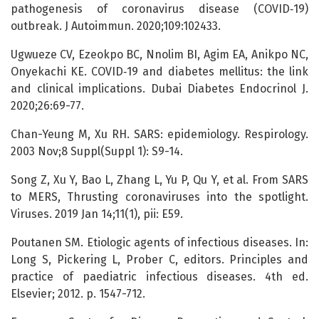
pathogenesis of coronavirus disease (COVID‑19)
outbreak. J Autoimmun. 2020;109:102433.
Ugwueze CV, Ezeokpo BC, Nnolim BI, Agim EA, Anikpo NC,
Onyekachi KE. COVID‑19 and diabetes mellitus: the link
and clinical implications. Dubai Diabetes Endocrinol J.
2020;26:69-77.
Chan-Yeung M, Xu RH. SARS: epidemiology. Respirology.
2003 Nov;8 Suppl(Suppl 1): S9-14.
Song Z, Xu Y, Bao L, Zhang L, Yu P, Qu Y, et al. From SARS
to MERS, Thrusting coronaviruses into the spotlight.
Viruses. 2019 Jan 14;11(1), pii: E59.
Poutanen SM. Etiologic agents of infectious diseases. In:
Long S, Pickering L, Prober C, editors. Principles and
practice of paediatric infectious diseases. 4th ed.
Elsevier; 2012. p. 1547-712.