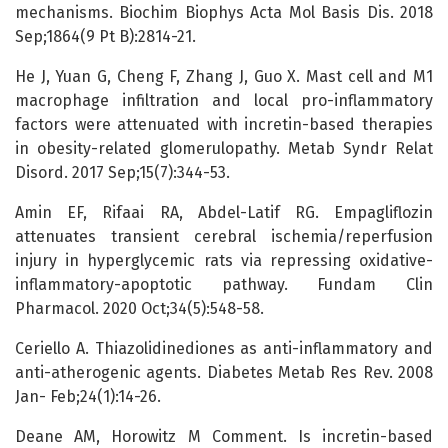
mechanisms. Biochim Biophys Acta Mol Basis Dis. 2018
Sep;1864(9 Pt B):2814-21.
He J, Yuan G, Cheng F, Zhang J, Guo X. Mast cell and M1
macrophage infiltration and local pro-inflammatory
factors were attenuated with incretin-based therapies
in obesity-related glomerulopathy. Metab Syndr Relat
Disord. 2017 Sep;15(7):344-53.
Amin EF, Rifaai RA, Abdel-Latif RG. Empagliflozin
attenuates transient cerebral ischemia/reperfusion
injury in hyperglycemic rats via repressing oxidative-
inflammatory-apoptotic pathway. Fundam Clin
Pharmacol. 2020 Oct;34(5):548-58.
Ceriello A. Thiazolidinediones as anti-inflammatory and
anti-atherogenic agents. Diabetes Metab Res Rev. 2008
Jan- Feb;24(1):14-26.
Deane AM, Horowitz M Comment. Is incretin-based