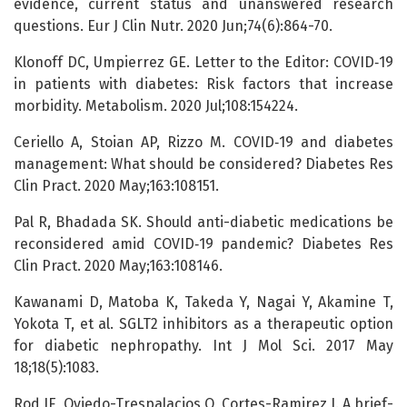
evidence, current status and unanswered research
questions. Eur J Clin Nutr. 2020 Jun;74(6):864-70.
Klonoff DC, Umpierrez GE. Letter to the Editor: COVID‑19
in patients with diabetes: Risk factors that increase
morbidity. Metabolism. 2020 Jul;108:154224.
Ceriello A, Stoian AP, Rizzo M. COVID‑19 and diabetes
management: What should be considered? Diabetes Res
Clin Pract. 2020 May;163:108151.
Pal R, Bhadada SK. Should anti-diabetic medications be
reconsidered amid COVID‑19 pandemic? Diabetes Res
Clin Pract. 2020 May;163:108146.
Kawanami D, Matoba K, Takeda Y, Nagai Y, Akamine T,
Yokota T, et al. SGLT2 inhibitors as a therapeutic option
for diabetic nephropathy. Int J Mol Sci. 2017 May
18;18(5):1083.
Rod JE, Oviedo-Trespalacios O, Cortes-Ramirez J. A brief-