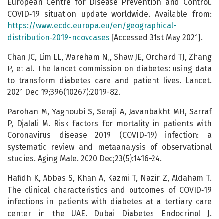
European Centre for Disease Prevention and Control.
COVID‑19 situation update worldwide. Available from:
https://www.ecdc.europa.eu/en/geographical-
distribution‑2019-ncovcases
[Accessed 31st May 2021].
Chan JC, Lim LL, Wareham NJ, Shaw JE, Orchard TJ, Zhang
P, et al. The lancet commission on diabetes: using data
to transform diabetes care and patient lives. Lancet.
2021 Dec 19;396(10267):2019-82.
Parohan M, Yaghoubi S, Seraji A, Javanbakht MH, Sarraf
P, Djalali M. Risk factors for mortality in patients with
Coronavirus disease 2019 (COVID‑19) infection: a
systematic review and metaanalysis of observational
studies. Aging Male. 2020 Dec;23(5):1416-24.
Hafidh K, Abbas S, Khan A, Kazmi T, Nazir Z, Aldaham T.
The clinical characteristics and outcomes of COVID‑19
infections in patients with diabetes at a tertiary care
center in the UAE. Dubai Diabetes Endocrinol J.