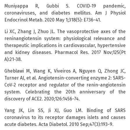
Muniyappa R, Gubbi S. COVID‑19 pandemic,
coronaviruses, and diabetes mellitus. Am J Physiol
Endocrinol Metab. 2020 May 1;318(5): E736-41.
Li XC, Zhang J, Zhuo JL. The vasoprotective axes of the
reninangiotensin system: physiological relevance and
therapeutic implications in cardiovascular, hypertensive
and kidney diseases. Pharmacol Res. 2017 Nov;125(Pt
A):21-38.
Gheblawi M, Wang K, Viveiros A, Nguyen Q, Zhong JC,
Turner AJ, et al. Angiotensin-converting enzyme 2: SARS-
CoV‑2 receptor and regulator of the renin-angiotensin
system. Celebrating the 20th anniversary of the
discovery of ACE2. 2020;126:1456-74.
Yang JK, Lin SS, Ji XJ, Guo LM. Binding of SARS
coronavirus to its receptor damages islets and causes
acute diabetes. Acta Diabetol. 2010 Sep;47(3):193-9.