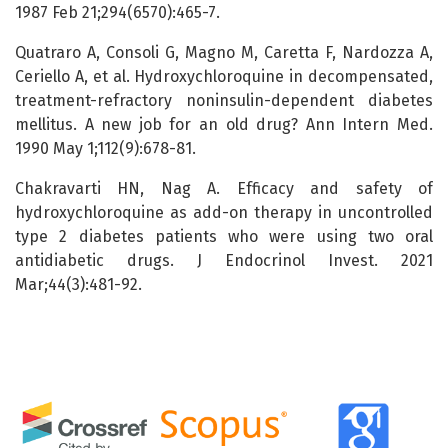
1987 Feb 21;294(6570):465-7.
Quatraro A, Consoli G, Magno M, Caretta F, Nardozza A,
Ceriello A, et al. Hydroxychloroquine in decompensated,
treatment-refractory noninsulin-dependent diabetes
mellitus. A new job for an old drug? Ann Intern Med.
1990 May 1;112(9):678-81.
Chakravarti HN, Nag A. Efficacy and safety of
hydroxychloroquine as add-on therapy in uncontrolled
type 2 diabetes patients who were using two oral
antidiabetic drugs. J Endocrinol Invest. 2021
Mar;44(3):481-92.