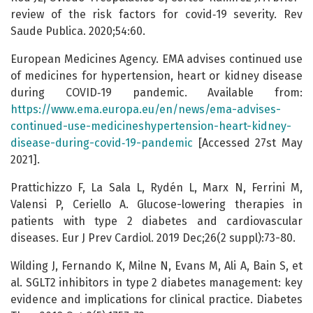
review of the risk factors for covid‑19 severity. Rev
Saude Publica. 2020;54:60.
European Medicines Agency. EMA advises continued use
of medicines for hypertension, heart or kidney disease
during COVID‑19 pandemic. Available from:
https://www.ema.europa.eu/en/news/ema-advises-
continued-use-medicineshypertension-heart-kidney-
disease-during-covid‑19-pandemic
[Accessed 27st May
2021].
Prattichizzo F, La Sala L, Rydén L, Marx N, Ferrini M,
Valensi P, Ceriello A. Glucose-lowering therapies in
patients with type 2 diabetes and cardiovascular
diseases. Eur J Prev Cardiol. 2019 Dec;26(2 suppl):73-80.
Wilding J, Fernando K, Milne N, Evans M, Ali A, Bain S, et
al. SGLT2 inhibitors in type 2 diabetes management: key
evidence and implications for clinical practice. Diabetes