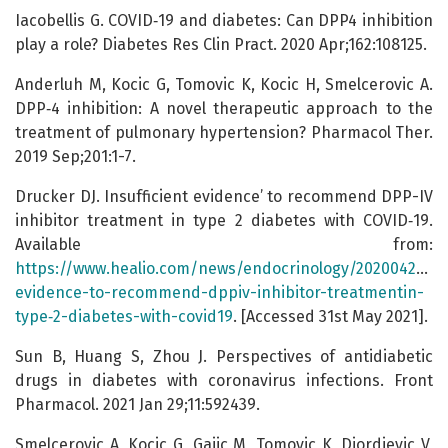
Iacobellis G. COVID‑19 and diabetes: Can DPP4 inhibition
play a role? Diabetes Res Clin Pract. 2020 Apr;162:108125.
Anderluh M, Kocic G, Tomovic K, Kocic H, Smelcerovic A.
DPP‑4 inhibition: А novel therapeutic approach to the
treatment of pulmonary hypertension? Pharmacol Ther.
2019 Sep;201:1-7.
Drucker DJ. Insufficient evidence’ to recommend DPP-IV
inhibitor treatment in type 2 diabetes with COVID‑19.
Available from:
https://www.healio.com/news/endocrinology/20200420/ins
evidence-to-recommend-dppiv-inhibitor-treatmentin-
type‑2-diabetes-with-covid19
. [Accessed 31st May 2021].
Sun B, Huang S, Zhou J. Perspectives of antidiabetic
drugs in diabetes with coronavirus infections. Front
Pharmacol. 2021 Jan 29;11:592439.
Smelcerovic A, Kocic G, Gajic M, Tomovic K, Djordjevic V,