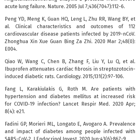
acute lung failure. Nature. 2005 Jul 7;436(7047):112-6.
Peng YD, Meng K, Guan HQ, Leng L, Zhu RR, Wang BY, et
al. Clinical characteristics and outcomes of 112
cardiovascular disease patients infected by 2019-nCoV.
Zhonghua Xin Xue Guan Bing Za Zhi. 2020 Mar 2;48(0):
E004.
Qiao W, Wang C, Chen B, Zhang F, Liu Y, Lu Q, et al.
Ibuprofen attenuates cardiac fibrosis in streptozotocin-
induced diabetic rats. Cardiology. 2015;131(2):97-106.
Fang L, Karakiulakis G, Roth M. Are patients with
hypertension and diabetes mellitus at increased risk
for COVID‑19 infection? Lancet Respir Med. 2020 Apr;
8(4): e21.
Fadini GP, Morieri ML, Longato E, Avogaro A. Prevalence
and impact of diabetes among people infected with
SARS-CoV‑2. J Endocrinol Invest. 2020 Jun;43(6):867-9.