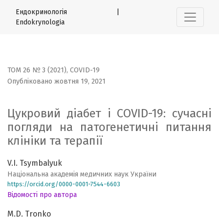
Цукровий діабет і COVID-19: сучасні погляди на патогене
Ендокринологія |
Endokrynologia
ТОМ 26 № 3 (2021)
,
COVID-19
Опубліковано жовтня 19, 2021
Цукровий діабет і COVID-19: сучасні
погляди на патогенетичні питання
клініки та терапії
V.I. Tsymbalyuk
Національна академія медичних наук України
https://orcid.org/0000-0001-7544-6603
Відомості про автора
M.D. Tronko