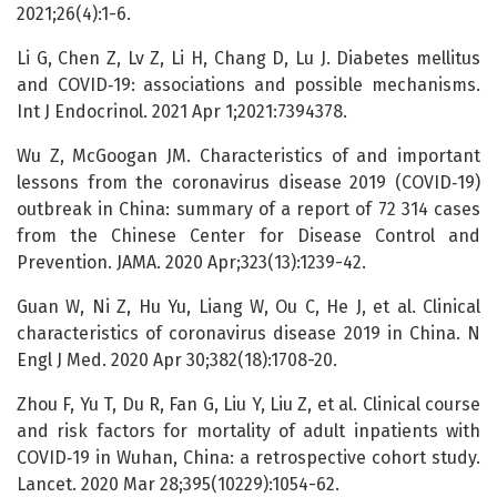
2021;26(4):1-6.
Li G, Chen Z, Lv Z, Li H, Chang D, Lu J. Diabetes mellitus
and COVID‑19: associations and possible mechanisms.
Int J Endocrinol. 2021 Apr 1;2021:7394378.
Wu Z, McGoogan JM. Characteristics of and important
lessons from the coronavirus disease 2019 (COVID‑19)
outbreak in China: summary of a report of 72 314 cases
from the Chinese Center for Disease Control and
Prevention. JAMA. 2020 Apr;323(13):1239-42.
Guan W, Ni Z, Hu Yu, Liang W, Ou C, He J, et al. Clinical
characteristics of coronavirus disease 2019 in China. N
Engl J Med. 2020 Apr 30;382(18):1708-20.
Zhou F, Yu T, Du R, Fan G, Liu Y, Liu Z, et al. Clinical course
and risk factors for mortality of adult inpatients with
COVID‑19 in Wuhan, China: a retrospective cohort study.
Lancet. 2020 Mar 28;395(10229):1054-62.