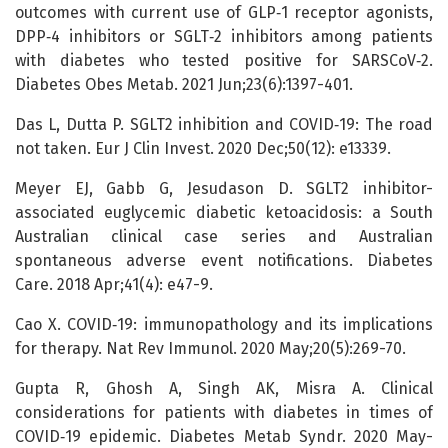
outcomes with current use of GLP‑1 receptor agonists,
DPP‑4 inhibitors or SGLT‑2 inhibitors among patients
with diabetes who tested positive for SARSCoV‑2.
Diabetes Obes Metab. 2021 Jun;23(6):1397-401.
Das L, Dutta P. SGLT2 inhibition and COVID‑19: The road
not taken. Eur J Clin Invest. 2020 Dec;50(12): e13339.
Meyer EJ, Gabb G, Jesudason D. SGLT2 inhibitor-
associated euglycemic diabetic ketoacidosis: a South
Australian clinical case series and Australian
spontaneous adverse event notifications. Diabetes
Care. 2018 Apr;41(4): e47-9.
Cao X. COVID‑19: immunopathology and its implications
for therapy. Nat Rev Immunol. 2020 May;20(5):269-70.
Gupta R, Ghosh A, Singh AK, Misra A. Clinical
considerations for patients with diabetes in times of
COVID‑19 epidemic. Diabetes Metab Syndr. 2020 May-