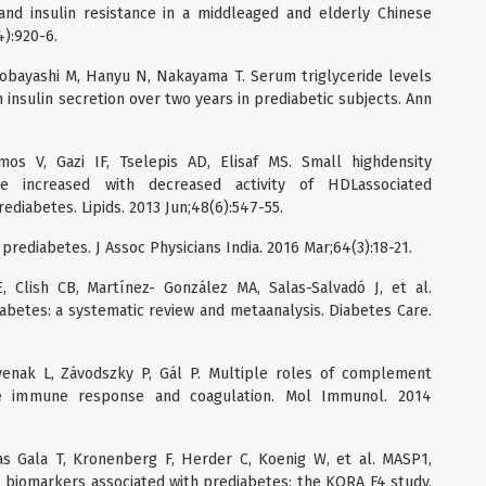
and insulin resistance in a middleaged and elderly Chinese
4):920-6.
Kobayashi M, Hanyu N, Nakayama T. Serum triglyceride levels
n insulin secretion over two years in prediabetic subjects. Ann
imos V, Gazi IF, Tselepis AD, Elisaf MS. Small highdensity
re increased with decreased activity of HDLassociated
ediabetes. Lipids. 2013 Jun;48(6):547-55.
 prediabetes. J Assoc Physicians India. 2016 Mar;64(3):18-21.
 Clish CB, Martínez- González MA, Salas-Salvadó J, et al.
abetes: a systematic review and metaanalysis. Diabetes Care.
venak L, Závodszky P, Gál P. Multiple roles of complement
te immune response and coagulation. Mol Immunol. 2014
s Gala T, Kronenberg F, Herder C, Koenig W, et al. MASP1,
biomarkers associated with prediabetes: the KORA F4 study.