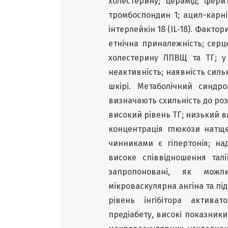
холестерину; церамід; фери
тромбоспондин 1; ацил-карні
інтерлейкін 18 (IL‑18). Фактор
етнічна приналежність; серце
холестерину ЛПВЩ та ТГ; у 
неактивність; наявність силь
шкірі. Метаболічний синдр
визначають схильність до роз
високий рівень ТГ; низький в
концентрація глюкози натщ
чинниками є гіпертонія; н
високе співвідношення талі
запропоновані, як можли
мікроваскулярна ангіна та п
рівень інгібітора актива
предіабету, високі показник