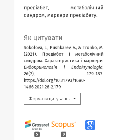
предіабет, метаболічний
синдром, маркери предіабету.
Як цитувати
Sokolova, L., Pushkarev, V., & Tronko, M.
(2021). Предіабет і метаболічний
синдром. Характеристика і маркери.
Ендокринологія | Endokrynologia
,
26
(2), 179-187.
https://doi.org/10.31793/1680-
1466.2021.26-2.179
Формати цитування
5
0