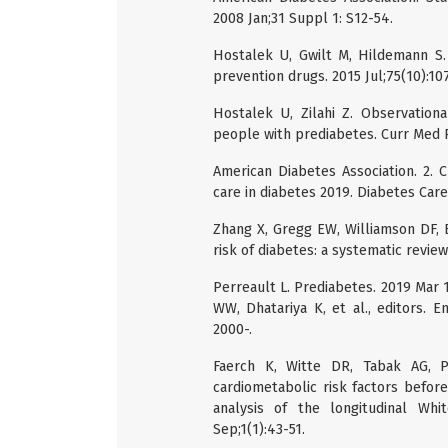
2008 Jan;31 Suppl 1: S12-54.
Hostalek U, Gwilt M, Hildemann S.
prevention drugs. 2015 Jul;75(10):10
Hostalek U, Zilahi Z. Observation
people with prediabetes. Curr Med R
American Diabetes Association. 2. C
care in diabetes 2019. Diabetes Care
Zhang X, Gregg EW, Williamson DF, 
risk of diabetes: a systematic review
Perreault L. Prediabetes. 2019 Mar 1
WW, Dhatariya K, et al., editors. 
2000-.
Faerch K, Witte DR, Tabak AG, Pe
cardiometabolic risk factors befor
analysis of the longitudinal Whi
Sep;1(1):43-51.