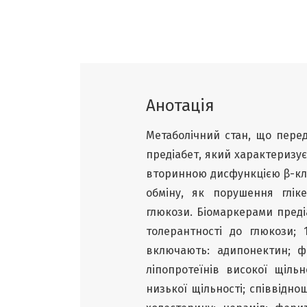
Анотація
Метаболічний стан, що перед
предіабет, який характеризує
вторинною дисфункцією β-кліт
обміну, як порушення глік
глюкози. Біомаркерами предіа
толерантності до глюкози; 
включають: адипонектин; фет
ліпопротеїнів високої щіль
низької щільності; співвід