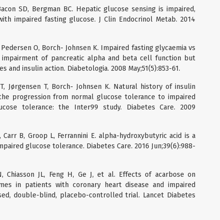
Bacon SD, Bergman BC. Hepatic glucose sensing is impaired,
ith impaired fasting glucose. J Clin Endocrinol Metab. 2014
, Pedersen O, Borch- Johnsen K. Impaired fasting glycaemia vs
r impairment of pancreatic alpha and beta cell function but
es and insulin action. Diabetologia. 2008 May;51(5):853-61.
T, Jørgensen T, Borch- Johnsen K. Natural history of insulin
in the progression from normal glucose tolerance to impaired
ucose tolerance: the Inter99 study. Diabetes Care. 2009
 Carr B, Groop L, Ferrannini E. alpha-hydroxybutyric acid is a
mpaired glucose tolerance. Diabetes Care. 2016 Jun;39(6):988-
Chiasson JL, Feng H, Ge J, et al. Effects of acarbose on
mes in patients with coronary heart disease and impaired
sed, double-blind, placebo-controlled trial. Lancet Diabetes