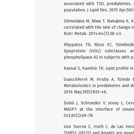
associated with T2D, prediabetes, 
population. J Lipid Res. 2015 Apr;56(
Shimodaira M, Niwa T, Nakajima K, 
correlated with the rate of change i
Nutr Metab. 2014;64(1):38-43.
Filippatos TD, Rizos EC, Tsimihod
lipoprotein (HDL) subclasses a
phospholipase A2 in subjects with pr
Kansal S, Kamble TK. Lipid profile in
GuaschFerré M, Hruby A, Toledo E,
Metabolomics in prediabetes and di
2016 May;39(5):833-46.
Dobó J, Schroeder V, Jenny L, Cer
MASP1 at the interface of inna
Oct;61(2):69-78.
Von Toerne C, Huth C, de Las Hera
THBS1, GPLD1 and ApoAIV are novel 