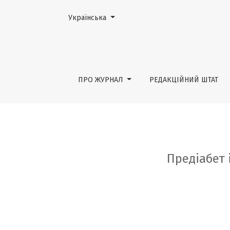
Змінити мову. Поточною мовою є:
Українська
Предіабет і метаболічний синдром. Харак
ПРО ЖУРНАЛ
РЕДАКЦІЙНИЙ ШТАТ
Предіабет 