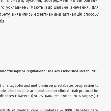
 та смерті, зусилля, зосереджені на запобіганні
ого ускладнень мають вирішальне значення. Для
іабету виявились ефективними активація способу
ія.
armacotherapy or regulation? Ther Adv Endocrinol Metab. 2019
ct of sitagliptin and metformin on prediabetes progression to
le-blind, double-arm, multicenter clinical trial: protocol for
ediabetes (SiMePreD) study. JMIR Res Protoc. 2016 Aug 4;5(3):
andards of medical care in diabetes — 2008. Diabetes Care.