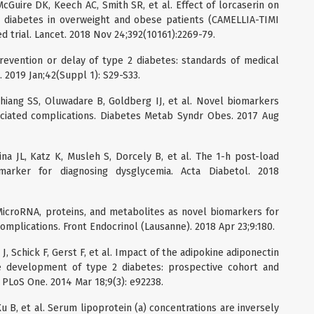
McGuire DK, Keech AC, Smith SR, et al. Effect of lorcaserin on
2 diabetes in overweight and obese patients (CAMELLIA-TIMI
d trial. Lancet. 2018 Nov 24;392(10161):2269-79.
Prevention or delay of type 2 diabetes: standards of medical
. 2019 Jan;42(Suppl 1): S29-S33.
Chiang SS, Oluwadare B, Goldberg IJ, et al. Novel biomarkers
ociated complications. Diabetes Metab Syndr Obes. 2017 Aug
na JL, Katz K, Musleh S, Dorcely B, et al. The 1-h post-load
arker for diagnosing dysglycemia. Acta Diabetol. 2018
 MicroRNA, proteins, and metabolites as novel biomarkers for
omplications. Front Endocrinol (Lausanne). 2018 Apr 23;9:180.
J, Schick F, Gerst F, et al. Impact of the adipokine adiponectin
e development of type 2 diabetes: prospective cohort and
 PLoS One. 2014 Mar 18;9(3): e92238.
Xu B, et al. Serum lipoprotein (a) concentrations are inversely