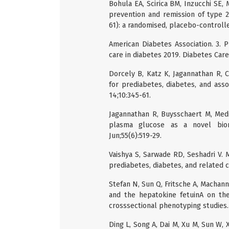
Bohula EA, Scirica BM, Inzucchi SE, 
prevention and remission of type 
61): a randomised, placebo-controlle
American Diabetes Association. 3. 
care in diabetes 2019. Diabetes Care
Dorcely B, Katz K, Jagannathan R, 
for prediabetes, diabetes, and ass
14;10:345-61.
Jagannathan R, Buysschaert M, Medi
plasma glucose as a novel biom
Jun;55(6):519-29.
Vaishya S, Sarwade RD, Seshadri V.
prediabetes, diabetes, and related c
Stefan N, Sun Q, Fritsche A, Machann 
and the hepatokine fetuinA on th
crosssectional phenotyping studies.
Ding L, Song A, Dai M, Xu M, Sun W, 