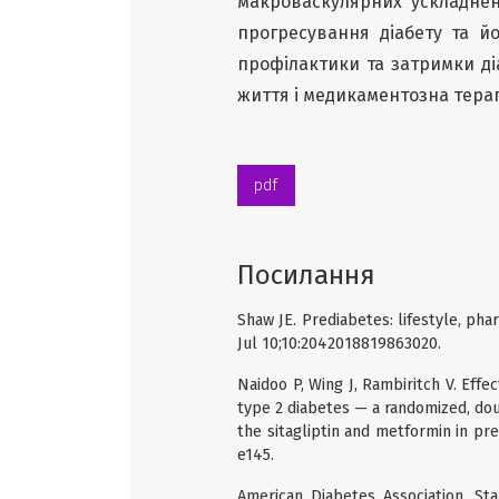
макроваскулярних ускладнень
прогресування діабету та й
профілактики та затримки д
життя і медикаментозна терап
pdf
Посилання
Shaw JE. Prediabetes: lifestyle, ph
Jul 10;10:2042018819863020.
Naidoo P, Wing J, Rambiritch V. Effe
type 2 diabetes — a randomized, doub
the sitagliptin and metformin in pr
e145.
American Diabetes Association. St