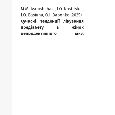
M.M. Ivanishchak , I.O. Kostitska ,
I.O. Basiuha, O.I. Babenko (2025)
Сучасні тенденції лікування
предіабету в жінок
репродуктивного віку.
Endokrynologia,
30
(2),
131.
10.31793/1680-1466.2025.30-2.131
I.Yu. Kuzmina, O.O. Kuzmina
(2024)
Morphological and
morphometric features of fat
tissue in rats with the
development of chronic
inflammation against the
background of the metabolic
syndrome.
Karazin Journal of
Immunology,
44.