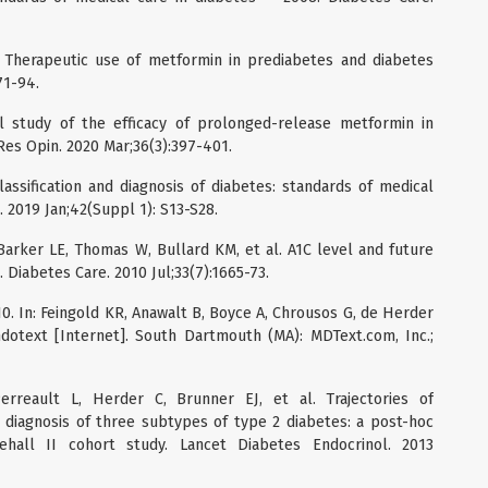
 Therapeutic use of metformin in prediabetes and diabetes
71-94.
al study of the efficacy of prolonged-release metformin in
es Opin. 2020 Mar;36(3):397-401.
lassification and diagnosis of diabetes: standards of medical
. 2019 Jan;42(Suppl 1): S13-S28.
Barker LE, Thomas W, Bullard KM, et al. A1C level and future
. Diabetes Care. 2010 Jul;33(7):1665-73.
0. In: Feingold KR, Anawalt B, Boyce A, Chrousos G, de Herder
Endotext [Internet]. South Dartmouth (MA): MDText.com, Inc.;
rreault L, Herder C, Brunner EJ, et al. Trajectories of
e diagnosis of three subtypes of type 2 diabetes: a post-hoc
tehall II cohort study. Lancet Diabetes Endocrinol. 2013