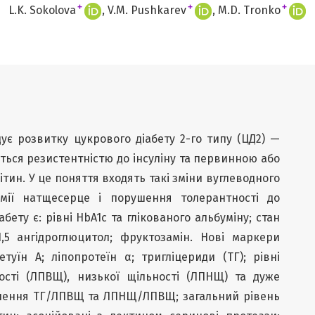
+
+
+
L.K. Sokolova
V.M. Pushkarev
M.D. Tronko
ує розвитку цукрового діабету 2-го типу (ЦД2) —
ться резистентністю до інсуліну та первинною або
ин. У це поняття входять такі зміни вуглеводного
емії натщесерце і порушення толерантності до
бету є: рівні HbA1c та глікованого альбуміну; стан
1,5 ангідроглюцитол; фруктозамін. Нові маркери
уїн A; ліпопротеїн α; тригліцериди (ТГ); рівні
ності (ЛПВЩ), низької щільності (ЛПНЩ) та дуже
ношення ТГ/ЛПВЩ та ЛПНЩ/ЛПВЩ; загальний рівень