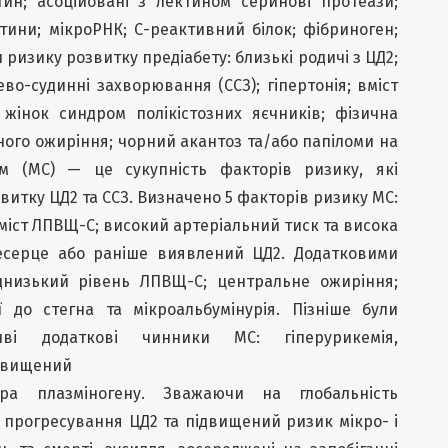
тин; асоційовані з лектином серинові протеази;
тини; мікроРНК; С-реактивний білок; фібриноген;
и ризику розвитку предіабету: близькі родичі з ЦД2;
во-судинні захворювання (ССЗ); гіпертонія; вміст
жінок синдром полікістозних яєчників; фізична
ного ожиріння; чорний акантоз та/або папіломи на
ом (МС) — це сукупність факторів ризику, які
витку ЦД2 та ССЗ. Визначено 5 факторів ризику МС:
міст ЛПВЩ-С; високий артеріальний тиск та висока
есерце або раніше виявлений ЦД2. Додатковими
аднизький рівень ЛПВЩ-С; центральне ожиріння;
ї до стегна та мікроальбумінурія. Пізніше були
ві додаткові чинники МС: гіперурикемія,
ідвищений
тора плазміногену. Зважаючи на глобальність
и прогресування ЦД2 та підвищений ризик мікро- і