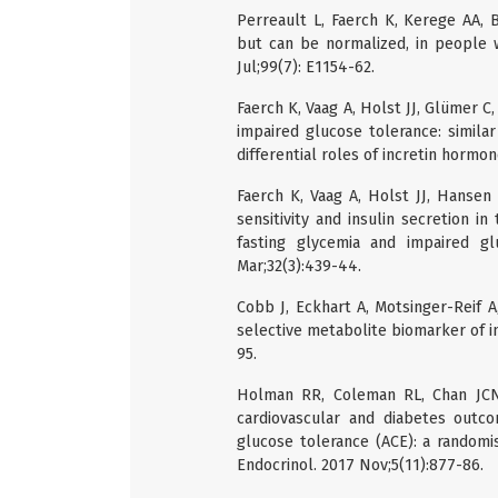
Perreault L, Faerch K, Kerege AA, 
but can be normalized, in people w
Jul;99(7): E1154-62.
Faerch K, Vaag A, Holst JJ, Glümer C
impaired glucose tolerance: simila
differential roles of incretin hormon
Faerch K, Vaag A, Holst JJ, Hansen 
sensitivity and insulin secretion 
fasting glycemia and impaired gl
Mar;32(3):439-44.
Cobb J, Eckhart A, Motsinger-Reif A,
selective metabolite biomarker of i
95.
Holman RR, Coleman RL, Chan JCN, 
cardiovascular and diabetes outco
glucose tolerance (ACE): a randomi
Endocrinol. 2017 Nov;5(11):877-86.