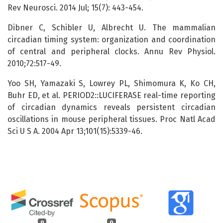
Rev Neurosci. 2014 Jul; 15(7): 443-454.
Dibner C, Schibler U, Albrecht U. The mammalian
circadian timing system: organization and coordination
of central and peripheral clocks. Annu Rev Physiol.
2010;72:517-49.
Yoo SH, Yamazaki S, Lowrey PL, Shimomura K, Ko CH,
Buhr ED, et al. PERIOD2::LUCIFERASE real-time reporting
of circadian dynamics reveals persistent circadian
oscillations in mouse peripheral tissues. Proc Natl Acad
Sci U S A. 2004 Apr 13;101(15):5339-46.