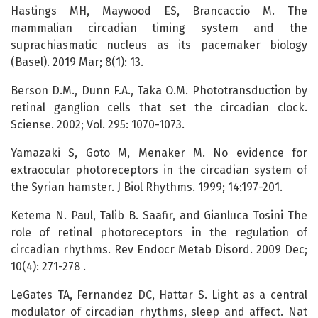
Hastings MH, Maywood ES, Brancaccio M. The
mammalian circadian timing system and the
suprachiasmatic nucleus as its pacemaker biology
(Basel). 2019 Mar; 8(1): 13.
Berson D.M., Dunn F.A., Taka O.M. Phototransduction by
retinal ganglion cells that set the circadian clock.
Sciense. 2002; Vol. 295: 1070-1073.
Yamazaki S, Goto M, Menaker M. No evidence for
extraocular photoreceptors in the circadian system of
the Syrian hamster. J Biol Rhythms. 1999; 14:197-201.
Ketema N. Paul, Talib B. Saafir, and Gianluca Tosini The
role of retinal photoreceptors in the regulation of
circadian rhythms. Rev Endocr Metab Disord. 2009 Dec;
10(4): 271-278 .
LeGates TA, Fernandez DC, Hattar S. Light as a central
modulator of circadian rhythms, sleep and affect. Nat