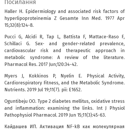
Посилання
Haller H. Epidermiology and associated risk factors of
hyperlipoproteinemia Z Gesamte Inn Med. 1977 Apr
15;32(8):124-8.
Pucci G, Alcidi R, Tap L, Battista F, Mattace-Raso F,
Schillaci G. Sex- and gender-related prevalence,
cardiovascular risk and therapeutic approach in
metabolic syndrome: A review of the literature.
Pharmacol Res. 2017 Jun;120:34-42.
Myers J, Kokkinos P, Nyelin E. Physical Activity,
Cardiorespiratory Fitness, and the Metabolic Syndrome.
Nutrients. 2019 Jul 19;11(7). pii: E1652.
Oguntibeju OO. Type 2 diabetes mellitus, oxidative stress
and inflammation: examining the links. Int J Physiol
Pathophysiol Pharmacol. 2019 Jun 15;11(3):45-63.
Кайдашев ИП. Активация NF-kB как молекулярная