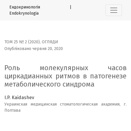
Роль молекулярных часов циркадианных ритмов в пат
Ендокринологія |
Endokrynologia
ТОМ 25 № 2 (2020)
,
ОГЛЯДИ
Опубліковано червня 20, 2020
Роль молекулярных часов
циркадианных ритмов в патогенезе
метаболического синдрома
I.P. Kaidashev
Украинская медицинская стоматологическая академия, г.
Полтава