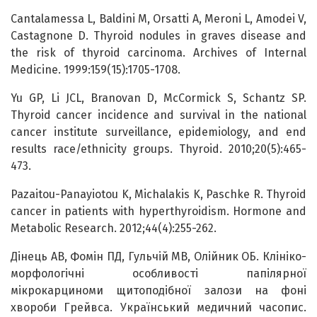
Cantalamessa L, Baldini M, Orsatti A, Meroni L, Amodei V,
Castagnone D. Thyroid nodules in graves disease and
the risk of thyroid carcinoma. Archives of Internal
Medicine. 1999:159(15):1705-1708.
Yu GP, Li JCL, Branovan D, McCormick S, Schantz SP.
Thyroid cancer incidence and survival in the national
cancer institute surveillance, epidemiology, and end
results race/ethnicity groups. Thyroid. 2010;20(5):465-
473.
Pazaitou-Panayiotou K, Michalakis K, Paschke R. Thyroid
cancer in patients with hyperthyroidism. Hormone and
Metabolic Research. 2012;44(4):255-262.
Дінець АВ, Фомін ПД, Гульчій МВ, Олійник ОБ. Клініко-
морфологічні особливості папілярної
мікрокарциноми щитоподібної залози на фоні
хвороби Грейвса. Український медичний часопис.