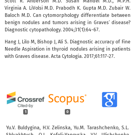
Scott R. Anderson M.D. Susan Mandel M.D., M.P.H.
Virginia A. LiVolsi M.D. Prabodh K. Gupta M.D. Zubair W.
Baloch M.D. Can cytomorphology differentiate between
benign nodules and tumors arising in Graves’ disease?
Diagnostic cytopathology. 2004;31(1):64-67.
Hang J, Lilo M, Bishop J, Ali S. Diagnostic accuracy of Fine
Needle Aspiration in thyroid nodules arising in patients
with Graves disease. Асta Cytologia. 2017;61:117-27.
1
0
Yu.V. Buldygina, H.V. Zelinska, Yu.M. Tarashchenko, S.L.
Shlyakhtych, O.I. Kefeli-Yanovska, V.V. Ulishchenko