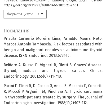
Грейвса.
Ендокринологія | Endokrynologia
,
25
(2), 101-109.
https://doi.org/10.31793/1680-1466.2020.25-2.101
Формати цитування
Посилання
Priscila Carnerio Moreira Lima, Arnaldo Moura Neto,
Marcos Antonio Tambascia. Risk factors assotiated with
benign and malignant nodules sn autoimmune thyroid
disease. ISRN Endocrinol. 2013:673146.
Belfiore A, Russo D, Vigneri R, Filetti S. Graves’ disease,
thyroid, nodules and thyroid cancer. Clinical
Endocrinology. 2001:55(6):711-718.
Pacini F, Elisei R, Di Coscio G, Anelli S, Macchia E, Concetti
R, Miccoli P, Arganini M, Pinchera A. Thyroid carcinoma
in thyrotoxic patients treated by surgery. The Journal of
Endocrinologica lnvestigation. 1988;11(2):107-112.