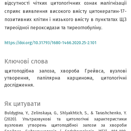
відсутності чітких цитологічних ознак малігнізації
сприяє виявлення високого вмісту цитокератин‑17-
позитивних клітин і низького вмісту в пунктатах ЩЗ
тиреоїдної пероксидази та тиреоглобуліну.
https://doi.org/10.31793/1680-1466.2020.25-2.101
Ключові слова
щитоподібна залоза, хвороба Грейвса, вузлові
утворення, папілярна карцинома, цитологічні
дослідження.
Як цитувати
Buldygina, Y., Zelinskaya, G., Shlyakhtich, S., & Tarashchenko, Y.
(2020). Ультразвукові та цитологічні характеристики
вузлових утворень щитоподібної залози за хвороби