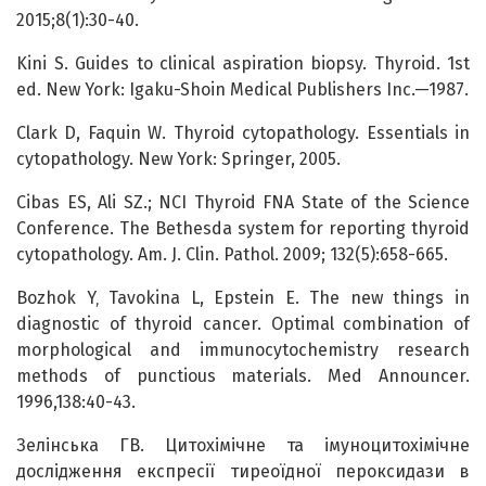
2015;8(1):30-40.
Kini S. Guides to clinical aspiration biopsy. Thyroid. 1st
ed. New York: Igaku-Shoin Medical Publishers Inc.—1987.
Clark D, Faquin W. Thyroid cytopathology. Essentials in
cytopathology. New York: Springer, 2005.
Cibas ES, Ali SZ.; NCI Thyroid FNA State of the Science
Conference. The Bethesda system for reporting thyroid
cytopathology. Am. J. Clin. Pathol. 2009; 132(5):658-665.
Bozhok Y‚ Tavokina L, Epstein E. The new things in
diagnostic of thyroid cancer. Optimal combination of
morphological and immunocytochemistry research
methods of punctious materials. Med Announcer.
1996,138:40-43.
Зелінська ГВ. Цитохімічне та імуноцитохімічне
дослідження експресії тиреоїдної пероксидази в