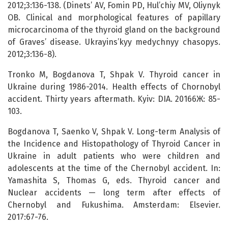
2012;3:136-138. (Dinets’ AV, Fomin PD, Hul’chiy MV, Oliynyk
OB. Clinical and morphological features of papillary
microcarcinoma of the thyroid gland on the background
of Graves’ disease. Ukrayins’kyy medychnyy chasopys.
2012;3:136-8).
Tronko M, Bogdanova T, Shpak V. Thyroid cancer in
Ukraine during 1986-2014. Health effects of Chornobyl
accident. Thirty years aftermath. Kyiv: DIA. 20166Ж: 85-
103.
Bogdanova T, Saenko V, Shpak V. Long-term Analysis of
the Incidence and Histopathology of Thyroid Cancer in
Ukraine in adult patients who were children and
adolescents at the time of the Chernobyl accident. In:
Yamashita S, Thomas G, eds. Thyroid cancer and
Nuclear accidents — long term after effects of
Chernobyl and Fukushima. Amsterdam: Elsevier.
2017:67-76.