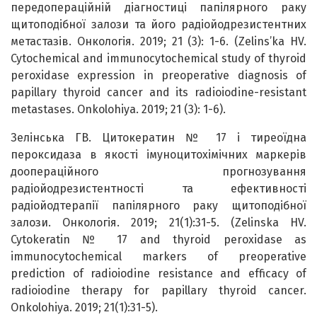
передопераційній діагностиці папілярного раку
щитоподібної залози та його радіойодрезистентних
метастазів. Онкологія. 2019; 21 (3): 1-6. (Zelins’ka HV.
Cytochemical and immunocytochemical study of thyroid
peroxidase expression in preoperative diagnosis of
papillary thyroid cancer and its radioiodine-resistant
metastases. Onkolohiya. 2019; 21 (3): 1-6).
Зелінська ГВ. Цитокератин № 17 і тиреоїдна
пероксидаза в якості імуноцитохімічних маркерів
доопераційного прогнозування
радіойодрезистентності та ефективності
радіойодтерапії папілярного раку щитоподібної
залози. Онкологія. 2019; 21(1):31-5. (Zelinska HV.
Cytokeratin № 17 and thyroid peroxidase as
immunocytochemical markers of preoperative
prediction of radioiodine resistance and efficacy of
radioiodine therapy for papillary thyroid cancer.
Onkolohiya. 2019; 21(1):31-5).