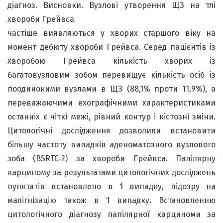
діагноз. Висновки. Вузлові утворення ЩЗ на тлі
хвороби Грейвса
частіше виявляються у хворих старшого віку на
момент дебюту хвороби Грейвса. Серед пацієнтів із
хворобою Грейвса кількість хворих із
багатовузловим зобом перевищує кількість осіб із
поодинокими вузлами в ЩЗ (88,1% проти 11,9%), а
переважаючими ехографічними характеристиками
останніх є чіткі межі, рівний контур і кістозні зміни.
Цитологічні дослідження дозволили встановити
більшу частоту випадків аденоматозного вузлового
зоба (BSRTC‑2) за хвороби Грейвса. Папілярну
карциному за результатами цитологічних досліджень
пунктатів встановлено в 1 випадку, підозру на
малігнізацію також в 1 випадку. Встановленню
цитологічного діагнозу папілярної карциноми за