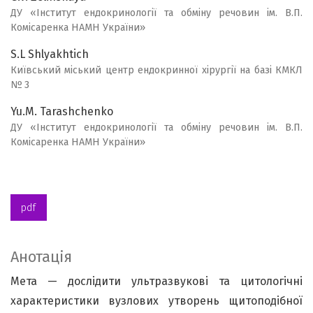
ДУ «Інститут ендокринології та обміну речовин ім. В.П.
Комісаренка НАМН України»
S.L Shlyakhtich
Київський міський центр ендокринної хірургії на базі КМКЛ
№ 3
Yu.M. Tarashchenko
ДУ «Інститут ендокринології та обміну речовин ім. В.П.
Комісаренка НАМН України»
pdf
Анотація
Мета — дослідити ультразвукові та цитологічні
характеристики вузлових утворень щитоподібної