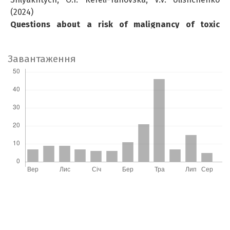
(2024)
Questions about a risk of malignancy of toxic
adenomas and the problems of their preoperative
diagnosis.
INTERNATIONAL JOURNAL OF
Завантаження
ENDOCRINOLOGY (Ukraine),
20
(5),
364.
10.22141/2224-0721.20.5.2024.1421