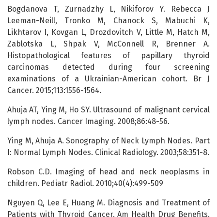
Bogdanova T, Zurnadzhy L, Nikiforov Y. Rebecca J
Leeman-Neill, Tronko M, Chanock S, Mabuchi K,
Likhtarov I, Kovgan L, Drozdovitch V, Little M, Hatch M,
Zablotska L, Shpak V, McConnell R, Brenner A.
Histopathological features of papillary thyroid
carcinomas detected during four screening
examinations of a Ukrainian-American cohort. Br J
Cancer. 2015;113:1556-1564.
Ahuja AT, Ying M, Ho SY. Ultrasound of malignant cervical
lymph nodes. Cancer Imaging. 2008;86:48-56.
Ying M, Ahuja A. Sonography of Neck Lymph Nodes. Part
I: Normal Lymph Nodes. Clinical Radiology. 2003;58:351-8.
Robson C.D. Imaging of head and neck neoplasms in
children. Pediatr Radiol. 2010;40(4):499-509
Nguyen Q, Lee E, Huang M. Diagnosis and Treatment of
Patients with Thyroid Cancer. Am Health Drug Benefits.