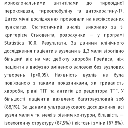
моноклональними антитілами до тиреоїдної
пероксидази, тиреоглобуліну та цитокератину‑17.
Цитохімічні дослідження проводили на нефіксованих
пунктатах. Статистичний аналіз виконано за t-
критерієм Стьюдента, розрахунки — у програмі
Statistica 10.0. Результати. За даними клінічного
дослідження пацієнти з вузлами в ЩЗ мали вірогідно
більший вік на час дебюту хвороби Грейвса, ніж
пацієнти з дифузно зміненою залозою без вузлових
утворень (р<0,05). Наявність вузлів не була
пов’язаною з такими показниками, як тривалість
хвороби, рівні ТТГ та антитіл до рецептора ТТГ. У
більшості пацієнтів виявлено багатовузловий зоб
(88,1%). За даними ультразвукового дослідження всі
вузли мали чіткі межі з рівним контуром, більшість —
ізоехогенну структуру (87,5%) і кістозні зміни (67,8%).