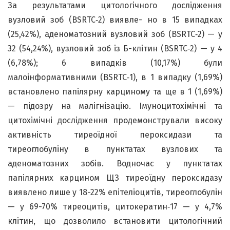
За результатами цитологічного дослідження
вузловий зоб (BSRTC‑2) виявле- но в 15 випадках
(25,42%), аденоматозний вузловий зоб (BSRTC‑2) — у
32 (54,24%), вузловий зоб із Б-клітин (BSRTC‑2) — у 4
(6,78%); 6 випадків (10,17%) були
малоінформативними (BSRTC‑1), в 1 випадку (1,69%)
встановлено папілярну карциному та ще в 1 (1,69%)
— підозру на малігнізацію. Імуноцитохімічні та
цитохімічні дослідження продемонстрували високу
активність тиреоїдної пероксидази та
тиреоглобуліну в пунктатах вузлових та
аденоматозних зобів. Водночас у пунктатах
папілярних карцином ЩЗ тиреоїдну пероксидазу
виявлено лише у 18-22% епітеліоцитів, тиреоглобулін
— у 69-70% тиреоцитів, цитокератин‑17 — у 4,7%
клітин, що дозволило встановити цитологічний