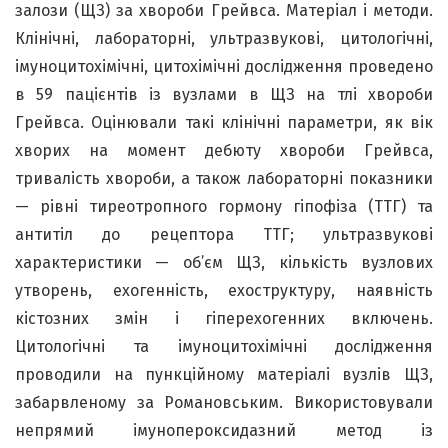
залози (ЩЗ) за хвороби Грейвса. Матеріал і методи.
Клінічні, лабораторні, ультразвукові, цитологічні,
імуноцитохімічні, цитохімічні дослідження проведено
в 59 пацієнтів із вузлами в ЩЗ на тлі хвороби
Грейвса. Оцінювали такі клінічні параметри, як вік
хворих на момент дебюту хвороби Грейвса,
тривалість хвороби, а також лабораторні показники
— рівні тиреотропного гормону гіпофіза (ТТГ) та
антитіл до рецептора ТТГ; ультразвукові
характеристики — об’єм ЩЗ, кількість вузлових
утворень, ехогенність, ехоструктуру, наявність
кістозних змін і гіперехогенних включень.
Цитологічні та імуноцитохімічні дослідження
проводили на пункційному матеріалі вузлів ЩЗ,
забарвленому за Романовським. Використовували
непрямий імунопероксидазний метод із