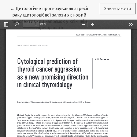
Повернутися до подробиць статті
←
Цитологічне прогнозування агресії
Завантажити
раку щитоподібної залози як новий
перспективний напрямок у клінічній
тиреоїдології