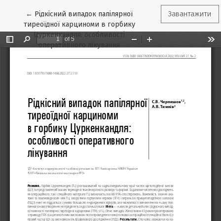
Повернутися до подробиць статті
←
Рідкісний випадок папілярної
Завантажити
тиреоїдної карциноми в горбику
Цуркенкандля: особливості
оперативного лікування