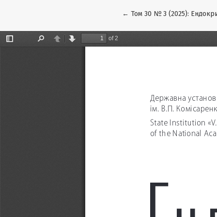
Повернутися до подробиць
←
Том 30 № 3 (2025): Ендокр