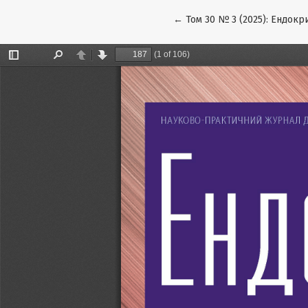
Повернутися до подробиць
←
Том 30 № 3 (2025): Ендокр