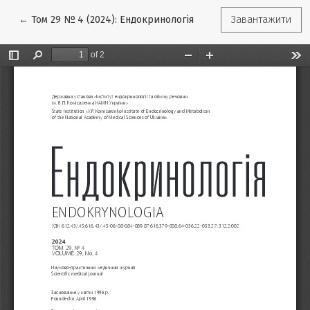
Повернутися до подробиць статті
←
Том 29 № 4 (2024): Ендокринологія
Завантажити