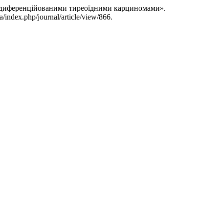
сокодиференційованими тиреоїдними карциномами».
index.php/journal/article/view/866.