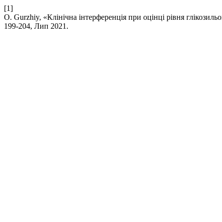
[1]
O. Gurzhiy, «Клінічна інтерференція при оцінці рівня глікозил
199-204, Лип 2021.