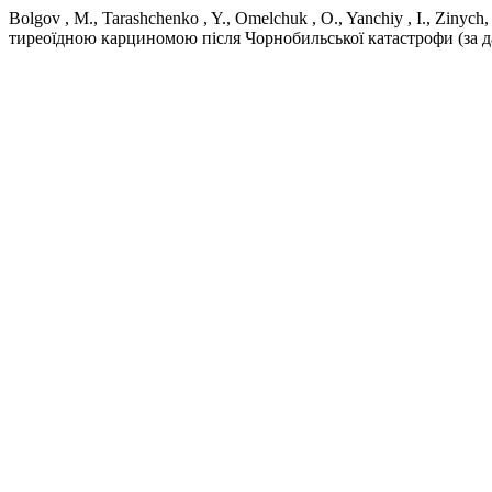
Bolgov , M., Tarashchenko , Y., Omelchuk , O., Yanchiy , I., Ziny
тиреоїдною карциномою після Чорнобильської катастрофи (за д