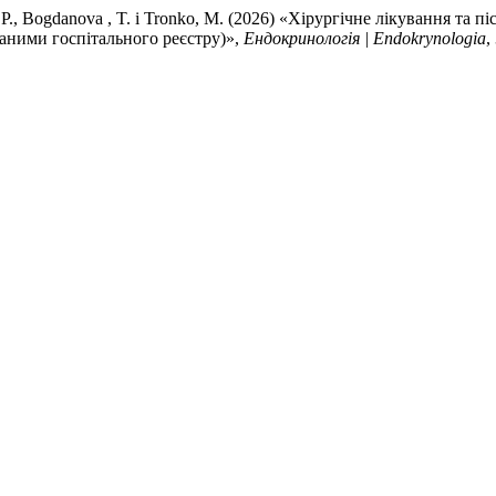
ch, P., Bogdanova , T. і Tronko, M. (2026) «Хірургічне лікування т
аними госпітального реєстру)»,
Ендокринологія | Endokrynologia
,