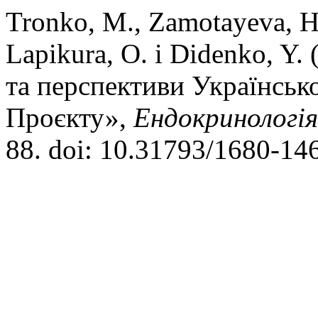
Tronko, M., Zamotayeva, H.
Lapikura, O. і Didenko, Y
та перспективи Українськ
Проєкту»,
Ендокринологія
88. doi: 10.31793/1680-14