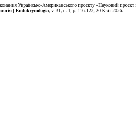
нання Українсько-Американського проєкту «Науковий проєкт ви
огія | Endokrynologia
, v. 31, n. 1, p. 116-122, 20 Квіт 2026.