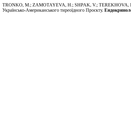
TRONKO, M.; ZAMOTAYEVA, H.; SHPAK, V.; TEREKHOVA, H.;
Українсько-Американського тиреоїдного Проєкту.
Ендокриноло