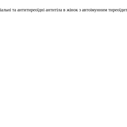
варіальні та антитиреоїдні антитіла в жінок з автоімунним тиреоїдит