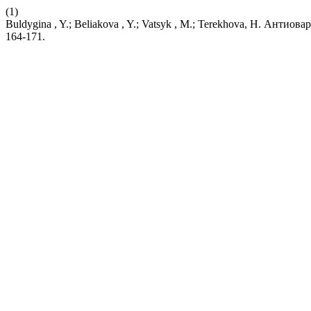
(1)
Buldygina , Y.; Beliakova , Y.; Vatsyk , M.; Terekhova, H. Антио
164-171.