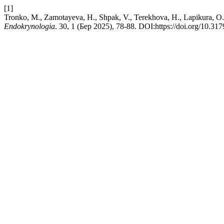
[1]
Tronko, M., Zamotayeva, H., Shpak, V., Terekhova, H., Lapikura
Endokrynologia
. 30, 1 (Бер 2025), 78-88. DOI:https://doi.org/10.3