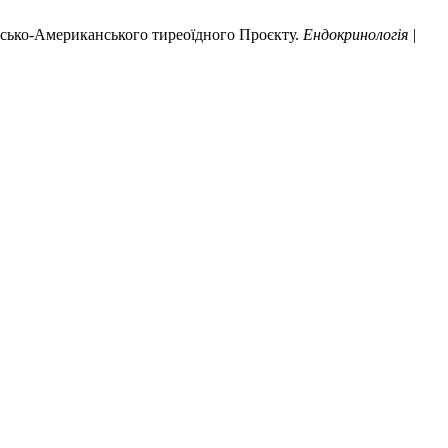
аїнсько-Американського тиреоїдного Проєкту.
Ендокринологія |