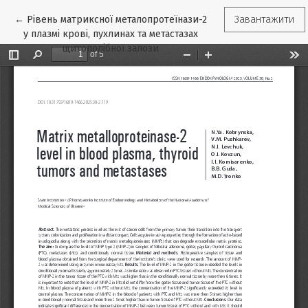
Повернутися до подробиць статті
←
Рівень матриксної металопротеїнази-2
Завантажити
у плазмі крові, пухлинах та метастазах
щитоподібної залози