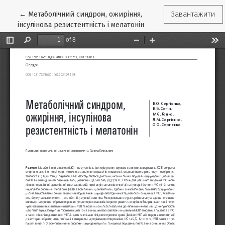
Повернутися до подробиць статті
←
Метаболічний синдром, ожиріння,
Завантажити
інсулінова резистентність і мелатонін