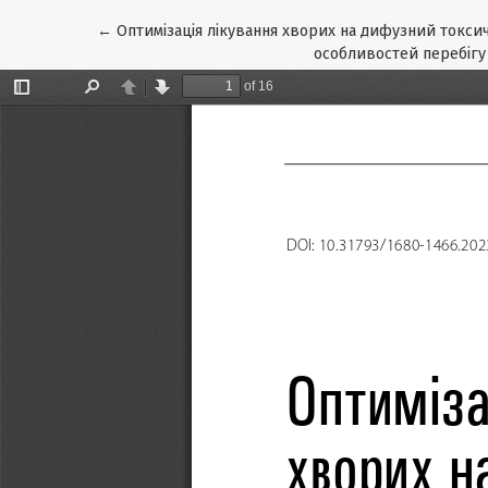
Повернутися до подробиць статті
←
Оптимізація лікування хворих на дифузний токсичн
особливостей перебігу 