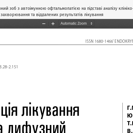
ий зоб з автоімунною офтальмопатією на підставі аналізу клініко
захворювання та віддалених результатів лікування