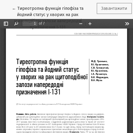
Повернутися до подробиць статті
←
Тиреотропна функція гіпофіза та
Завантажити
йодний статус у хворих на рак
щитоподібної залози напередодні
призначення І‑131