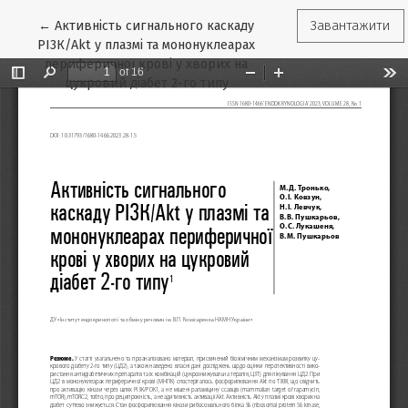
Повернутися до подробиць статті
←
Активність сигнального каскаду
Завантажити
РІ3К/Akt у плазмі та мононуклеарах
периферичної крові у хворих на
цукровий діабет 2-го типу