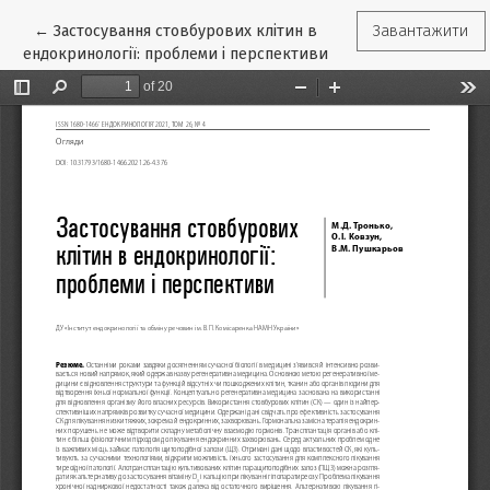
Повернутися до подробиць статті
←
Застосування стовбурових клітин в
Завантажити
ендокринології: проблеми і перспективи