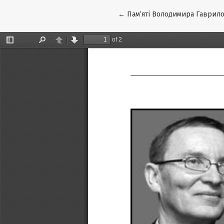
Повернутися до подробиць с
←
Пам’яті Володимира Гаврил