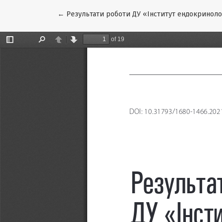
Повернутися до подробиць статті
←
Результати роботи ДУ «Інститут ендокринологі