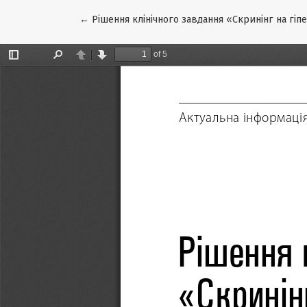
Повернутися до подробиць статті
←
Рішення клінічного завдання «Скринінг на гіп